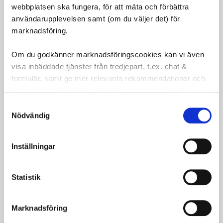
webbplatsen ska fungera, för att mäta och förbättra
SPARA KUNDUPPGIFTER
användarupplevelsen samt (om du väljer det) för
marknadsföring.
Dina personuppgifter behandlas i enlighet med vår
integritetspolicy
.
Om du godkänner marknadsföringscookies kan vi även
KONTAKT
visa inbäddade tjänster från tredjepart, t.ex. chat &
formulär, samt ge mer relevanta rekommendationer och
erbjudanden. Du väljer själv vilka kategorier du vill
☎️ Ring: 0485-30074
godkänna och kan när som helst ändra ditt val.
Samtyckesval
📧 Mejl: Fredrik@cykelaffaren.se
Nödvändig
🌍 Adress: Storgatan 67, 38631 Färjestaden
Öppettider: Vardagar 10.00 - 18.00
Inställningar
Köpvillkor & Returer
Statistik
Ångra köp
Marknadsföring