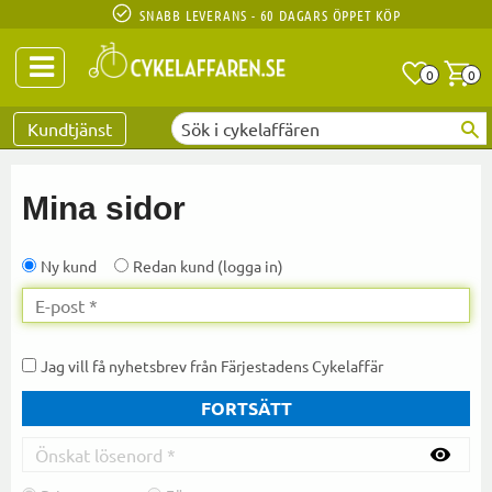
SNABB LEVERANS - 60 DAGARS ÖPPET KÖP
Anta
A
0
0
Favoriter
Kundtjänst
Mina sidor
Ny kund
Redan kund
logga in
Jag vill få nyhetsbrev från Färjestadens Cykelaffär
FORTSÄTT
visibility