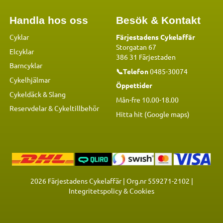
Handla hos oss
Besök & Kontakt
Cyklar
Färjestadens Cykelaffär
Storgatan 67
Elcyklar
386 31 Färjestaden
Barncyklar
📞Telefon
0485-30074
Cykelhjälmar
Öppettider
Cykeldäck & Slang
Mån-fre 10.00-18.00
Reservdelar
&
Cykeltillbehör
Hitta hit (Google maps)
2026
Färjestadens Cykelaffär | Org.nr 559271-2102 |
Integritetspolicy & Cookies