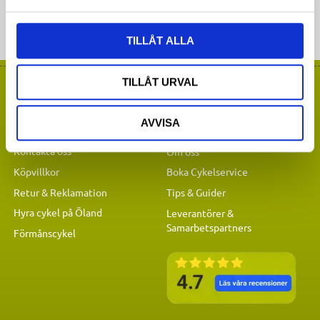
TILLÅT ALLA
TILLÅT URVAL
Kundservice
Om Färjestadens
AVVISA
cykelaffär
Mina sidor
Kontakta oss
Om oss
Köpvillkor
Boka Cykelservice
Retur & Reklamation
Tips & Guider
Hyra cykel på Öland
Leverantörer &
Samarbetspartners
Förmånscykel