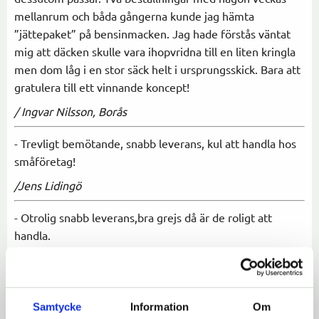
mellanrum och båda gångerna kunde jag hämta
”jättepaket” på bensinmacken. Jag hade förstås väntat
mig att däcken skulle vara ihopvridna till en liten kringla
men dom låg i en stor säck helt i ursprungsskick. Bara att
gratulera till ett vinnande koncept!
/ Ingvar Nilsson, Borås
- Trevligt bemötande, snabb leverans, kul att handla hos
småföretag!
/Jens Lidingö
- Otrolig snabb leverans,bra grejs då är de roligt att
handla.
/ A.Hedberg Tibro
- Tack för GRYMT snabb leverans av däck och
pakethållare. 25 timmar från beställning till att jag kunde
Samtycke
Information
Om