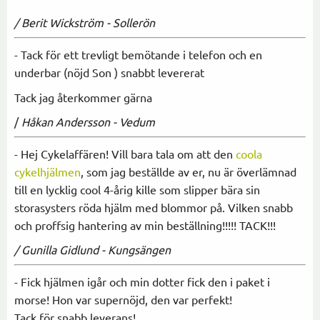
/ Berit Wickström - Sollerön
- Tack för ett trevligt bemötande i telefon och en
underbar (nöjd Son ) snabbt levererat
Tack jag återkommer gärna
/
Håkan Andersson -
Vedum
- Hej Cykelaffären! Vill bara tala om att den
coola
cykelhjälmen
, som jag beställde av er, nu är överlämnad
till en lycklig cool 4-årig kille som slipper bära sin
storasysters röda hjälm med blommor på. Vilken snabb
och proffsig hantering av min beställning!!!!! TACK!!!
/ Gunilla Gidlund - Kungsängen
- Fick hjälmen igår och min dotter fick den i paket i
morse! Hon var supernöjd, den var perfekt!
Tack för snabb leverans!