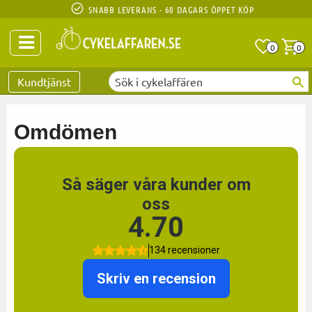
SNABB LEVERANS - 60 DAGARS ÖPPET KÖP
Anta
A
0
0
Favoriter
Kundtjänst
Omdömen