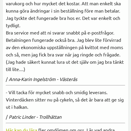
varukorg och hur mycket det kostar. Att man enkelt ska
kunna göra ändringar i sin beställning före man betalar.
Jag tyckte det fungerade bra hos er. Det var enkelt och
tydligt.
Bra service med att ni svarar snabbt på e-postfrågor.
Betalningen fungerade också bra. Jag blev lite förvirrad
av den ekonomiska uppställningen på kvittot med moms
och så, men jag fick bra svar när jag ringde och frågade.
(Jag hade säkert kunnat lura ut det själv om jag bra tänkt
till lite....)
/
Anna-Karin Ingelström - Västerås
- Vill tacka för mycket snabb och smidig leverans.
Vinterdäcken sitter nu på cykeln, så det är bara att ge sig
ut i halkan.
/
Patric Linder - Trollhättan
Här kan du läsa
fler omdömen om oss. Läs vad andra