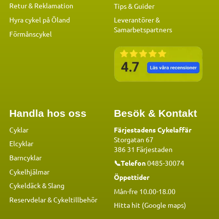
Retur & Reklamation
Tips & Guider
Hyra cykel på Öland
Leverantörer &
Samarbetspartners
Förmånscykel
Handla hos oss
Besök & Kontakt
Cyklar
Färjestadens Cykelaffär
Storgatan 67
Elcyklar
386 31 Färjestaden
Barncyklar
📞Telefon
0485-30074
Cykelhjälmar
Öppettider
Cykeldäck & Slang
Mån-fre 10.00-18.00
Reservdelar
&
Cykeltillbehör
Hitta hit (Google maps)