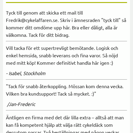
Tyck till genom att skicka ett mail till
Fredrik@cykelaffaren.se. Skriv i ämnesraden "tyck till" så
kommer ditt omdöme upp här. Bra eller dåligt, alla är
välkomna. Tack för ditt bidrag.
Vill tacka för ett supertrevligt bemötande. Logisk och
enkel hemsida, snabb leverans och fina varor. Så nöjd
med mitt köp! Kommer definitivt handla här igen :)
- Isabel, Stockholm
"Tack för snabb återkoppling. Mössan kom denna vecka.
Vilken bra kundsupport! Tack så mycket. :)"
/Jan-Frederic
Äntligen en firma med det där lilla extra – alltså att man
kan få kompetent hjälp att välja rätt cykeldäck som
dessutom passar. Två beställningar med någon veckas