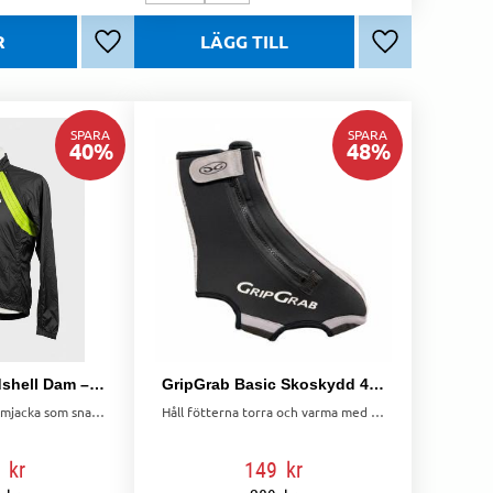
Lägg till i favoriter
Lägg till i favo
SPARA
SPARA
40
%
48
%
Bontrager Windshell Dam – Jacka & Väst i Ett
GripGrab Basic Skoskydd 40-41
Lätt och flexibel damjacka som snabbt blir väst. Vindtät, vattenavvisande och anpassad för aktiv cykling.
Håll fötterna torra och varma med ett par skoskydd från GripGrab. Storlek 40-41.
kr
149
kr