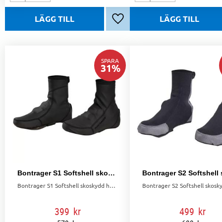
Lägg till i favoriter
SPARA
31
%
Bontrager S1 Softshell skoskydd
Bontrager S1 Softshell skoskydd håller dig varm och torr vid plusgrader. Perfekta för regn och blåst, med synliga neonfärger för ökad säkerhet.
399
kr
499
kr