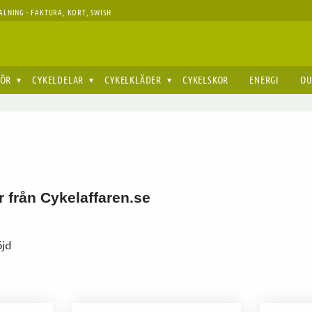
ALNING - FAKTURA, KORT, SWISH
HÖR
CYKELDELAR
CYKELKLÄDER
CYKELSKOR
ENERGI
OU
r från Cykelaffaren.se
öjd