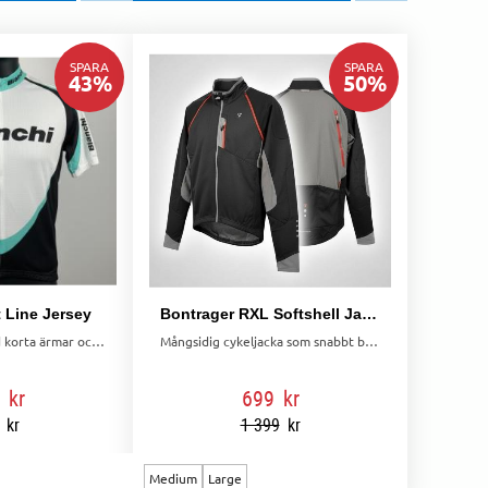
SPARA
SPARA
43
%
50
%
 Line Jersey
Bontrager RXL Softshell Jacka med Avtagbara Ärmar
Lätt cykeltröja med korta ärmar och praktiska ryggfickor för vardaglig cykling.
Mångsidig cykeljacka som snabbt blir väst. Vindtät, vattenavvisande och ventilerande för aktiv cykling.
kr
699
kr
kr
1 399
kr
Medium
Large