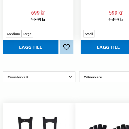
699
kr
599
kr
1 399
kr
1 499
kr
Medium
Large
Small
Lägg till i favoriter
Prisintervall
Tillverkare
149
1 389
BBB
9
Basil
3
Bontrager
5
GripGra
Visa fler