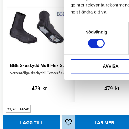
ge mer relevanta rekommendat
helst ändra ditt val.
Samtyckesval
Nödvändig
BBB Skoskydd MultiFlex Svart – Vattentåliga och slitstarka
AVVISA
Vattentåliga skoskydd i "Waterflex"-material, med tejpade sömmar och kardborrestängning för bra passform. Perfekta för pendling och regniga dagar.
479
kr
479
kr
39/43
44/48
Lägg till i favoriter