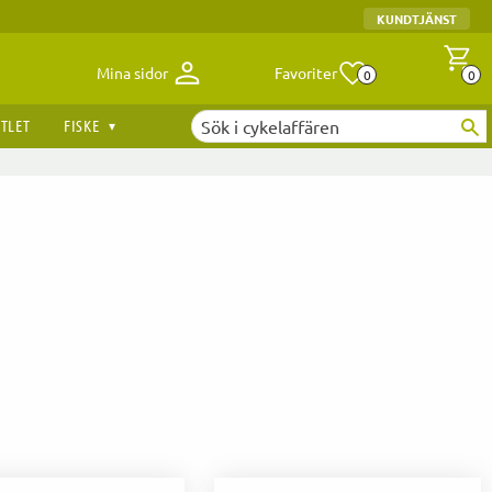
KUNDTJÄNST
Antal fav
A
Mina sidor
Favoriter
0
0
TLET
FISKE