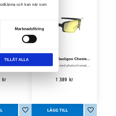
l godkänna och kan när som
Marknadsföring
BBB Sportglasögon Chester Matt Svart MLC Blå
BBB Sportglasögon Chester Photochromic MLC Gold Matt svart
TILLÅT ALLA
Sportglasögon med stor torisk lins och MLC-blå beläggning. Justerbart nässtöd och gummiändar för bra grepp. Matt svart båge i hållbar Grilamid.
Sportglasögon med photochromatisk lins och MLC-guldbeläggning. Justerbart nässtöd och gummiändar för bra grepp. Anpassar sig efter ljusförhållanden.
kr
1 389
kr
Lägg till i favoriter
Lägg till i favo