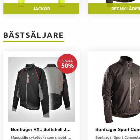
JACKOR
REGNKLÄDE
BÄSTSÄLJARE
SPARA
50
%
Bontrager RXL Softshell Jacka med Avtagbara Ärmar
Mångsidig cykeljacka som snabbt blir väst. Vindtät, vattenavvisande och ventilerande för aktiv cykling.