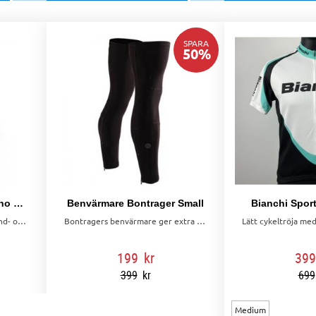
SPARA
50
%
Basil Mosse Regnponcho Svart
Benvärmare Bontrager Small
Bianchi Sport
Basil Mosse regnponcho är vind- och vattentät med smart design för cyklister. Reflexdetaljer, huva och praktisk förvaring med medföljande påse.
Bontragers benvärmare ger extra värme för kyliga dagar. Lätta att ta på, av och med sig. Perfekta för cykelturer i varierande väder.
199
kr
399
399
kr
699
Medium