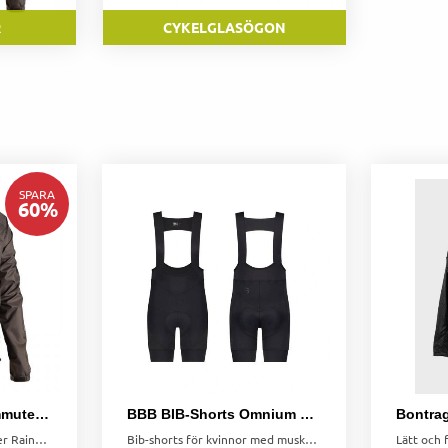
R
CYKELGLASÖGON
SPARA
60
%
Bontrager Sport Commuter rainshell
BBB BIB-Shorts Omnium Lady EasyBreak Svart
Bontrager Sport Commuter Rainshell, vattentät och andningsbar jacka för pendling. Justerbara ärmmuddar, ventilation och reflexdetaljer.
Bib-shorts för kvinnor med muskelkompression, UV-skydd och snabb toalettfunktion. Specifik vaddering för kvinnor och reflexdetaljer för ökad synlighet