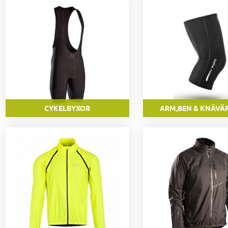
CYKELBYXOR
ARM,BEN & KNÄVÄ