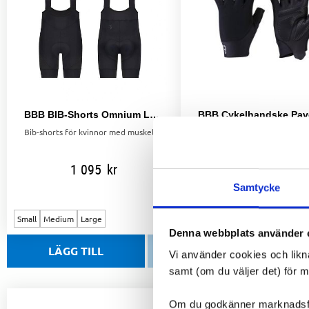
BBB BIB-Shorts Omnium Lady EasyBreak Svart
Bib-shorts för kvinnor med muskelkompression, UV-skydd och snabb toalettfunktion. Specifik vaddering för kvinnor och reflexdetaljer för ökad synlighet
1 095
kr
329
kr
Samtycke
Small
Medium
Large
Medium
Large
X-large
XX-l
Denna webbplats använder 
Vi använder cookies och likn
Lägg till i favoriter
samt (om du väljer det) för 
Om du godkänner marknadsföri