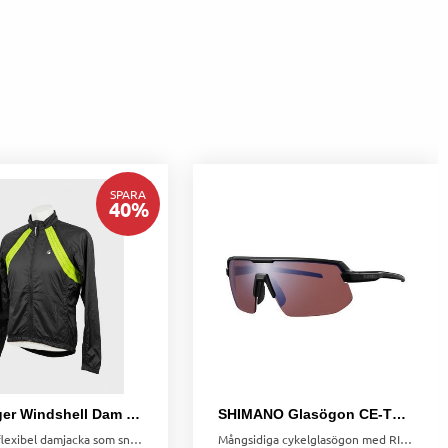
SPARA
40
%
Bontrager Windshell Dam – Jacka & Väst i Ett
SHIMANO Glasögon CE-TSPK2 Twinspark Ridescape
Lätt och flexibel damjacka som snabbt blir väst. Vindtät, vattenavvisande och anpassad för aktiv cykling.
Mångsidiga cykelglasögon med RIDESCAPE HC-glas som blockerar blänk och skyddar mot UV-strålar. Bekväm passform och vattenavvisande för klar sikt.