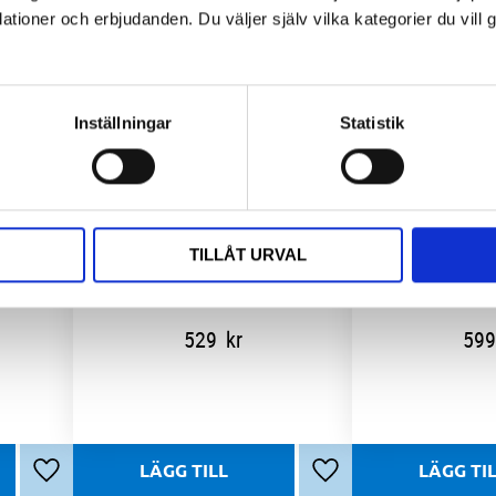
ioner och erbjudanden. Du väljer själv vilka kategorier du vil
Inställningar
Statistik
BBB Sportglasögon Chester Blank Svart Smoke Flash Mirror
BBB Sportglasögon Chester MLC Röd Matt Svart
TILLÅT URVAL
Sportglasögon med stor torisk lins och Smoke-flash spegelbeläggning. Justerbart nässtöd och gummiändar för bra grepp. Blank svart båge i Grilamid.
Sportglasögon med stor torisk lins och MLC-röd beläggning. Justerbart nässtöd och gummiändar för bra grepp. Matt svart båge i hållbar Grilamid.
529
kr
599
Lägg till i favoriter
Lägg till i favoriter