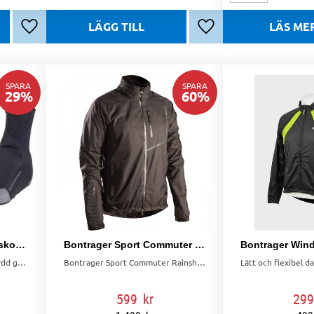
Lägg till i favoriter
Lägg till i favoriter
SPARA
SPARA
29
%
60
%
Bontrager S2 Softshell skoskydd
Bontrager Sport Commuter rainshell
Bontrager S2 Softshell skoskydd ger värme och skydd i minusgrader. Passar de flesta racer- och MTB-skor för kallt och vått väder.
Bontrager Sport Commuter Rainshell, vattentät och andningsbar jacka för pendling. Justerbara ärmmuddar, ventilation och reflexdetaljer.
599
kr
299