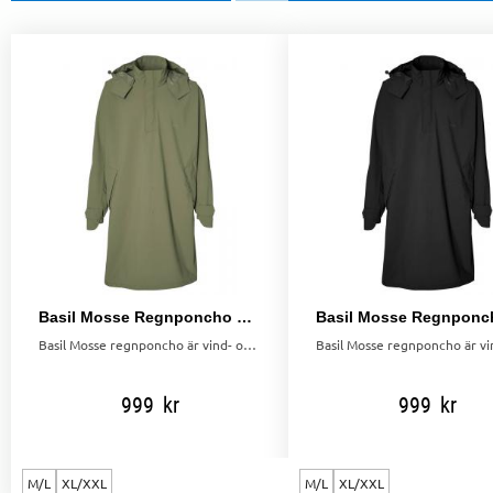
Basil Mosse Regnponcho Olivgrön
Basil Mosse regnponcho är vind- och vattentät med smart design för cyklister. Reflexdetaljer, huva och praktisk förvaring med medföljande påse.
999
kr
999
kr
M/L
XL/XXL
M/L
XL/XXL