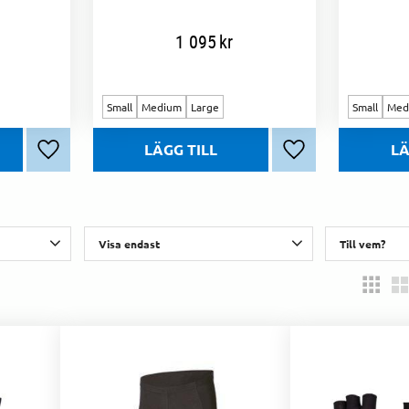
1 095
kr
Small
Medium
Large
Small
Med
Lägg till i favoriter
Lägg till i favorite
Visa endast
Till vem?
Finns i lager
27
Dam
5
b
3