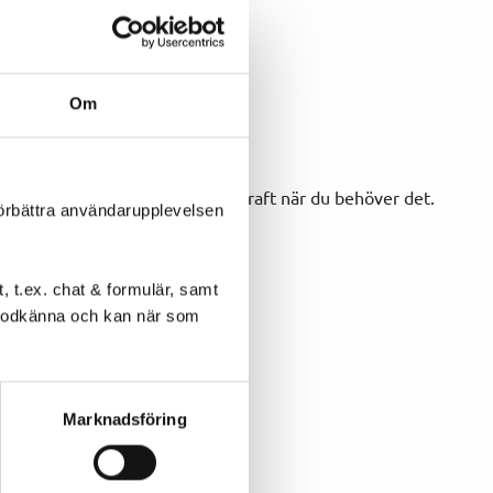
Om
 naturlig cykelkänsla med extra kraft när du behöver det.
förbättra användarupplevelsen
 t.ex. chat & formulär, samt
l godkänna och kan när som
Marknadsföring