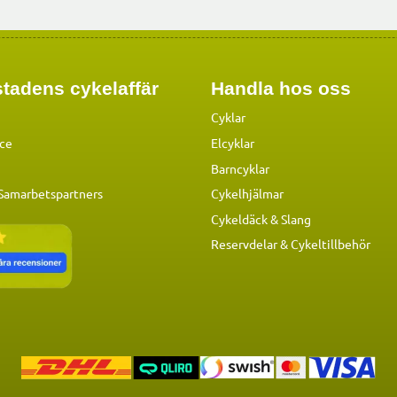
tadens cykelaffär
Handla hos oss
Cyklar
ice
Elcyklar
Barncyklar
 Samarbetspartners
Cykelhjälmar
Cykeldäck & Slang
Reservdelar
&
Cykeltillbehör