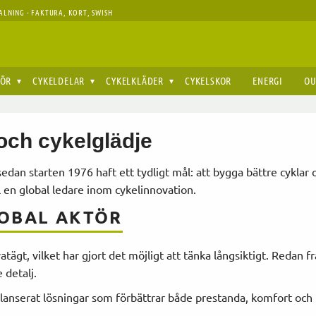
ALNING - FAKTURA, KORT, SWISH
HÖR
CYKELDELAR
CYKELKLÄDER
CYKELSKOR
ENERGI
OU
 och cykelglädje
edan starten 1976 haft ett tydligt mål: att bygga bättre cyklar o
ll en global ledare inom cykelinnovation.
LOBAL AKTÖR
tägt, vilket har gjort det möjligt att tänka långsiktigt. Redan 
 detalj.
lanserat lösningar som förbättrar både prestanda, komfort och 