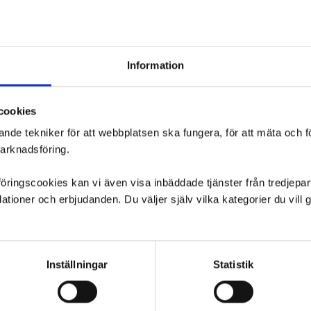
rek Fuel EX
visar bredden i Treks sortiment.
Information
YKLING
cookies
 många modeller är utrustade med system från
Bosch
. Det ger en
ande tekniker för att webbplatsen ska fungera, för att mäta och 
marknadsföring.
ngscookies kan vi även visa inbäddade tjänster från tredjepart,
ioner och erbjudanden. Du väljer själv vilka kategorier du vil
Inställningar
Statistik
lar bland annat om: