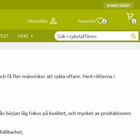
KUNDTJÄNST
Antal fav
A
Mina sidor
Favoriter
0
0
TLET
FISKE
ch få fler människor att cykla oftare. Med rötterna i
från början låg fokus på kvalitet, och mycket av produktionen
hållbarhet.