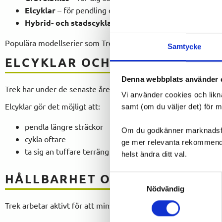
Elcyklar
– för pendling och längre turer med extra kraft
Hybrid- och stadscyklar
– för vardag och komfort
Populära modellserier som
Trek Madone
,
Trek Domane
och
T
Samtycke
ELCYKLAR OCH FRAMTIDENS C
Denna webbplats använder 
Trek har under de senaste åren satsat stort på elcyklar, där
Vi använder cookies och likn
Elcyklar gör det möjligt att:
samt (om du väljer det) för 
pendla längre sträckor
Om du godkänner marknadsföri
cykla oftare
ge mer relevanta rekommendat
ta sig an tuffare terräng
helst ändra ditt val.
HÅLLBARHET OCH ANSVAR
Samtyckesval
Nödvändig
Trek
arbetar aktivt för att minska sin miljöpåverkan. Det hand