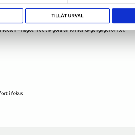
TILLÅT URVAL
edlen – något Trek vill göra ännu mer tillgängligt för fler.
ort i fokus