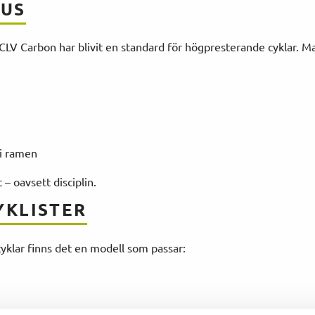
KUS
 OCLV Carbon har blivit en standard för högpresterande cyklar. M
 i ramen
– oavsett disciplin.
YKLISTER
cyklar finns det en modell som passar: