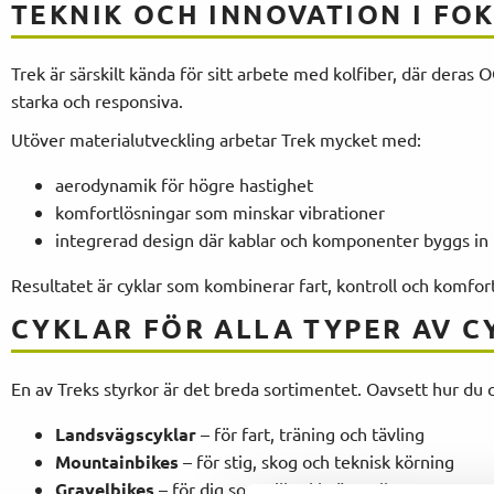
TEKNIK OCH INNOVATION I FO
Trek är särskilt kända för sitt arbete med kolfiber, där deras
starka och responsiva.
Utöver materialutveckling arbetar Trek mycket med:
aerodynamik för högre hastighet
komfortlösningar som minskar vibrationer
integrerad design där kablar och komponenter byggs in
Resultatet är cyklar som kombinerar fart, kontroll och komfort 
CYKLAR FÖR ALLA TYPER AV C
En av Treks styrkor är det breda sortimentet. Oavsett hur du 
Landsvägscyklar
– för fart, träning och tävling
Mountainbikes
– för stig, skog och teknisk körning
Gravelbikes
– för dig som vill cykla överallt