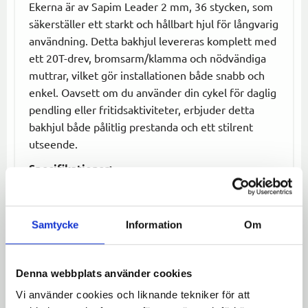
Ekerna är av Sapim Leader 2 mm, 36 stycken, som
säkerställer ett starkt och hållbart hjul för långvarig
användning. Detta bakhjul levereras komplett med
ett 20T-drev, bromsarm/klamma och nödvändiga
muttrar, vilket gör installationen både snabb och
enkel. Oavsett om du använder din cykel för daglig
pendling eller fritidsaktiviteter, erbjuder detta
bakhjul både pålitlig prestanda och ett stilrent
utseende.
Specifikationer:
Typ:
Bakhjul 26" för enväxlad cykel
Material:
Westwood enkelbottnad svart fälg,
Samtycke
Information
Om
Sapim Leader ekrar
Nav:
Shimano 1-vxl
Eker:
Sapim Leader 2 mm, 36 st
Denna webbplats använder cookies
Drev:
20T-drev ingår
Vi använder cookies och liknande tekniker för att
Tillbehör:
Muttrar, bromsarm/klamma,