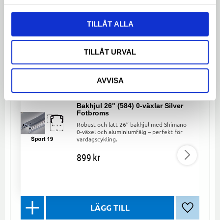
Dela med dig
TILLÅT ALLA
Facebook
Twitter
LinkedIn
TILLÅT URVAL
LIKNANDE PRODUKTER
AVVISA
Bakhjul 26" (584) 0-växlar Silver
Fotbroms
Robust och lätt 26” bakhjul med Shimano
0-växel och aluminiumfälg – perfekt för
vardagscykling.
899
kr
Lägg till 