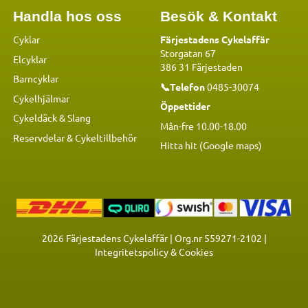
Handla hos oss
Besök & Kontakt
Cyklar
Färjestadens Cykelaffär
Storgatan 67
Elcyklar
386 31 Färjestaden
Barncyklar
📞Telefon
0485-30074
Cykelhjälmar
Öppettider
Cykeldäck & Slang
Mån-fre 10.00-18.00
Reservdelar
&
Cykeltillbehör
Hitta hit (Google maps)
2026
Färjestadens Cykelaffär | Org.nr 559271-2102 |
Integritetspolicy & Cookies