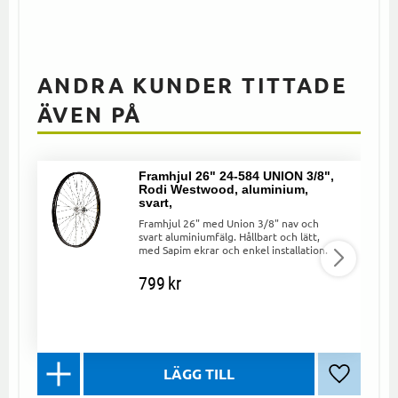
ANDRA KUNDER TITTADE
ÄVEN PÅ
Framhjul 26" 24-584 UNION 3/8",
Rodi Westwood, aluminium,
svart,
Framhjul 26" med Union 3/8" nav och
svart aluminiumfälg. Hållbart och lätt,
med Sapim ekrar och enkel installation.
799
kr
Lägg till 