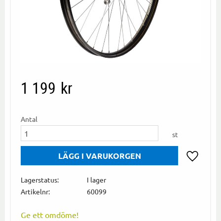
1 199
kr
Antal
st
Lägg till i
Lagerstatus
I lager
Artikelnr
60099
Ge ett omdöme!