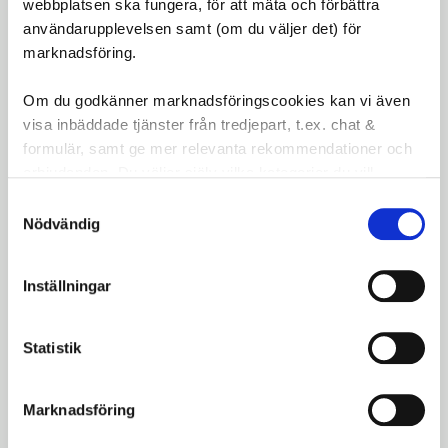
webbplatsen ska fungera, för att mäta och förbättra
nippel (2 x 14 mm)
användarupplevelsen samt (om du väljer det) för
Shimano Bakhjul 26" 24-584 är det idealiska valet
marknadsföring.
för den som söker enkelhet och pålitlig prestanda i
Om du godkänner marknadsföringscookies kan vi även
ett bakhjul för en växel.
visa inbäddade tjänster från tredjepart, t.ex. chat &
Omdömen
formulär, samt ge mer relevanta rekommendationer och
erbjudanden. Du väljer själv vilka kategorier du vill
godkänna och kan när som helst ändra ditt val.
Du
Samtyckesval
Nödvändig
LOGGA IN FÖR ATT GE
OMDÖME
Inställningar
Statistik
Marknadsföring
Bli den första att lämna ett omdöme.