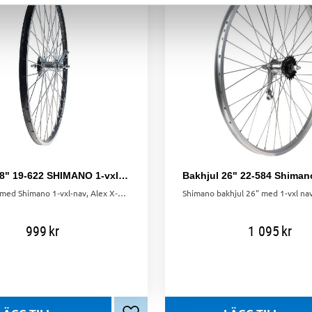
Bakhjul 28" 19-622 SHIMANO 1-vxl. alu. Alex X-2000. dubbelbottnad. 36h
28" bakhjul med Shimano 1‑vxl-nav, Alex X‑2000 dubbelbottnad aluminiumfälg och 36 Sapim-ekrar.
999
kr
1 095
kr