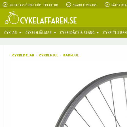
60 DAGARS ÖPPET KÖP - FRI RETUR
SNABB LEVERANS
SÄKER BET
CYKLAR
CYKELHJÄLMAR
CYKELDÄCK & SLANG
CYKELTILLBE
CYKELDELAR
CYKELHJUL
BAKHJUL