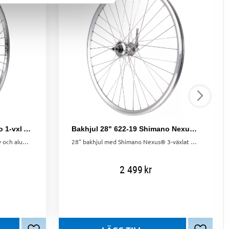
Bakhjul 26" 22-584 Shimano 1-vxl Alu
Bakhjul 28" 622-19 Shimano Nexus 3 växlar Silver
Shimano bakhjul 26" med 1-vxl nav och aluminiumfälg. Inkl. fotbroms, 20T-drev och nödvändiga tillbehör för enkel installation.
28" bakhjul med Shimano Nexus® 3-växlat nav, fotbroms och dubbelbottnad 36-håls fälg.
2 499
kr