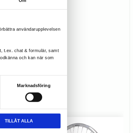
Om
förbättra användarupplevelsen
 t.ex. chat & formulär, samt
l godkänna och kan när som
Marknadsföring
TILLÅT ALLA