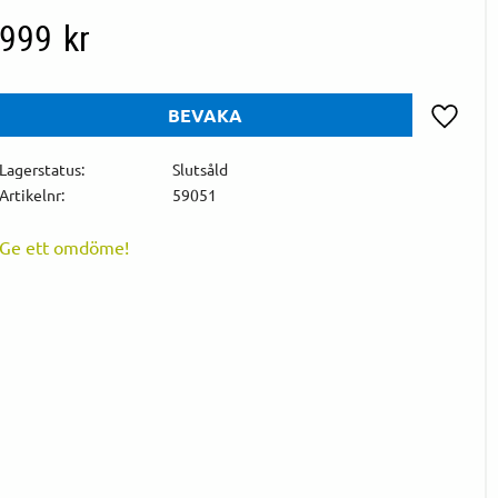
999
kr
BEVAKA
Lägg till 
Lagerstatus
Slutsåld
Artikelnr
59051
Ge ett omdöme!