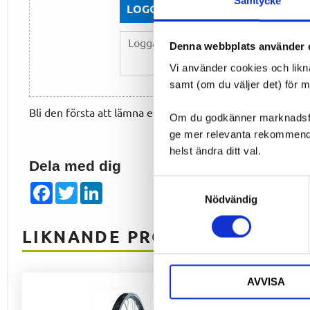
Samtycke
LOGGA IN FÖR ATT GE OMDÖME
Denna webbplats använder 
Vi använder cookies och likn
samt (om du väljer det) för 
Bli den första att lämna ett omdöme.
Om du godkänner marknadsföri
ge mer relevanta rekommendat
helst ändra ditt val.
Dela med dig
Samtyckesval
Facebook
Twitter
LinkedIn
Nödvändig
LIKNANDE PRODUKTER
AVVISA