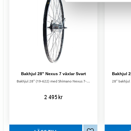
Bakhjul 28" Nexus 7 växlar Svart
Bakhjul 28" (19-622) med Shimano Nexus 7-växlad nav, Alex X-2000 dubbelbottnad aluminiumfälg, Sapim Leader ekrar, 20T-drev och tillbehör. Svart.
2 495
kr