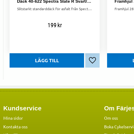
Däck 40-622 Spectra Slate R Svart/Ivory
Slitstarkt standarddäck för asfalt från Spectra, 40-622. Ger bra komfort och hållbarhet. Kontrollera storlek innan köp.
199
kr
Lägg till i favoriter
Kundservice
Om Färjes
Mina sidor
Om oss
Kontakta oss
Boka Cykelserv