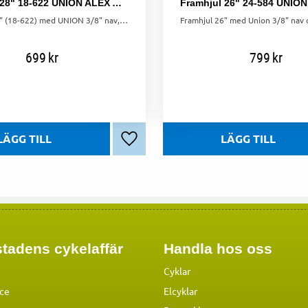
Framhjul 28" 18-622 UNION ALEX ACE 17 dubbelbottnad. aluminium. 36h
Framhjul 28" (18-622) med UNION 3/8" nav, ALEX ACE 17 aluminiumfälg, 36 hål och Sapim-ekrar.
699
kr
799
kr
Lägg till i favoriter
tadens cykelaffär
Handla hos oss
Cyklar
ice
Elcyklar