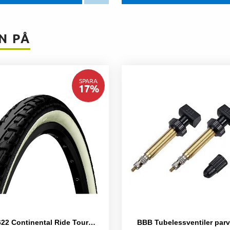
N PÅ
SPARA
17
%
Däck 32-622 Continental Ride Tour Svart/vit
BBB Tubelessventiler par