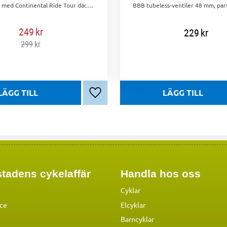
Cykla säkert med Continental Ride Tour däck! Punkteringsskydd, bra väggrepp och godkända för el-cyklar. Perfekt för både asfalt och grusvägar.
249
kr
229
kr
299
kr
Lägg till i favoriter
tadens cykelaffär
Handla hos oss
Cyklar
ice
Elcyklar
Barncyklar