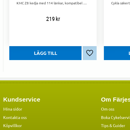
KMC Z8 kedja med 114 länkar, kompatibel med 6/7/8-delade system. Halvt nickelpläterad för ökad hållbarhet. Kedjelås ingår.
219
kr
Lägg till i favoriter
Kundservice
Om Färjes
Mina sidor
Om oss
Kontakta oss
Boka Cykelserv
Köpvillkor
Tips & Guider