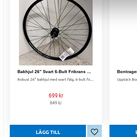
Bakhjul 26” Svart 6-Bult Frikrans QR 23-559
Robust 26” bakhjul med svart fälg, 6-bult för skivbroms och frikrans – redo för snabb montering.
699
kr
849
kr
Lägg till i favoriter