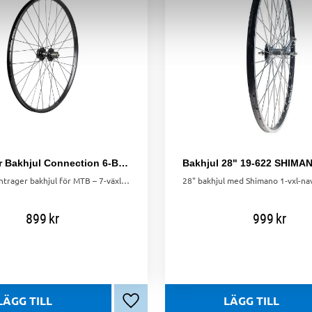
Bontrager Bakhjul Connection 6-Bolt Disc 27.5" MTB Wheel 7-speed
Upptäck Bontrager bakhjul för MTB – 7-växlad, 6-bult skivbroms, 27.5". Perfekt för pålitlig prestanda i alla terränger.
899
kr
999
kr
Lägg till i favoriter