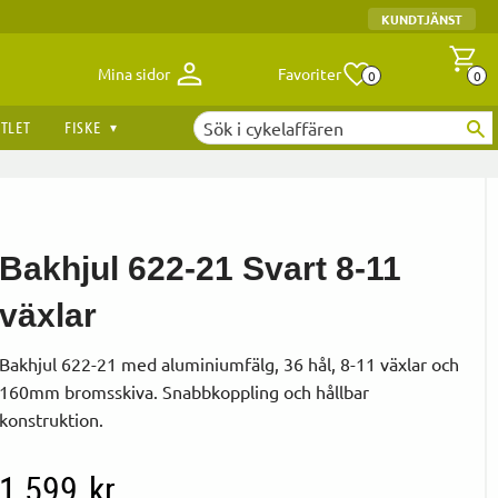
KUNDTJÄNST
Antal fav
A
Mina sidor
Favoriter
0
0
TLET
FISKE
Bakhjul 622-21 Svart 8-11
växlar
Bakhjul 622-21 med aluminiumfälg, 36 hål, 8-11 växlar och
160mm bromsskiva. Snabbkoppling och hållbar
konstruktion.
1 599
kr