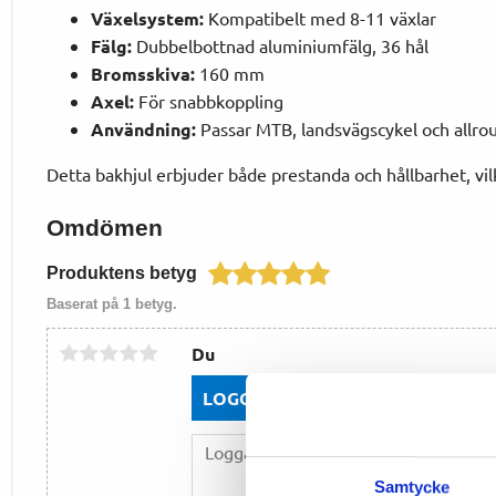
Växelsystem:
Kompatibelt med 8-11 växlar
Fälg:
Dubbelbottnad aluminiumfälg, 36 hål
Bromsskiva:
160 mm
Axel:
För snabbkoppling
Användning:
Passar MTB, landsvägscykel och allro
Detta bakhjul erbjuder både prestanda och hållbarhet, vilket
Omdömen
Produktens betyg
Baserat på 1 betyg.
Du
LOGGA IN FÖR ATT GE OMDÖME
Samtycke