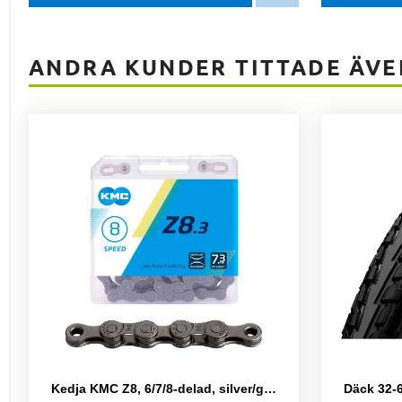
ANDRA KUNDER TITTADE ÄVE
Kedja KMC Z8, 6/7/8-delad, silver/grå, 114L