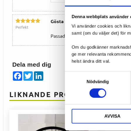
Denna webbplats använder 
Gösta Mats-Håkan H.
Vi använder cookies och likn
Perfekt
samt (om du väljer det) för 
Passade perfekt på min Crescent Kebn
Om du godkänner marknadsföri
ge mer relevanta rekommendat
helst ändra ditt val.
Dela med dig
Facebook
Twitter
LinkedIn
Samtyckesval
Nödvändig
LIKNANDE PRODUKTER
AVVISA
SPARA
18
%