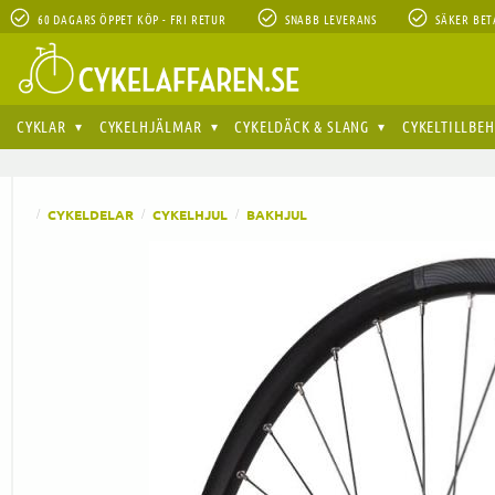
60 DAGARS ÖPPET KÖP - FRI RETUR
SNABB LEVERANS
SÄKER BET
CYKLAR
CYKELHJÄLMAR
CYKELDÄCK & SLANG
CYKELTILLBE
CYKELDELAR
CYKELHJUL
BAKHJUL