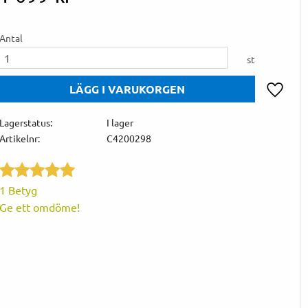
Antal
st
Lägg till 
Lagerstatus
I lager
Artikelnr
C4200298
1 Betyg
Ge ett omdöme!