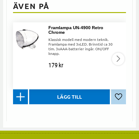
ÄVEN PÅ
Framlampa UN-4900 Retro
Chrome
Klassisk modell med modern teknik.
Framlampa med 3xLED. Brinntid ca 30
tim. 3xAAA-batterier ingår. ON/OFF
knapp.
179
kr
Lägg till 