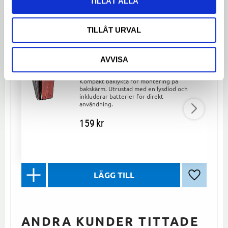
TILLÅT ALLA
LIKNANDE PRODUKTER
TILLÅT URVAL
AVVISA
Baklykta diod för bakskärm UN-
4309
Kompakt baklykta för montering på
bakskärm. Utrustad med en lysdiod och
inkluderar batterier för direkt
användning.
159
kr
Lägg till 
ANDRA KUNDER TITTADE