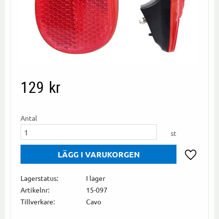
129
kr
Antal
st
Lägg till i
Lagerstatus
I lager
Artikelnr
15-097
Tillverkare
Cavo