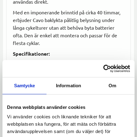
användas direkt.
Med en imponerande brinntid på cirka 40 timmar,
erbjuder Cavo baklykta pålitlig belysning under
långa cykelturer utan att behöva byta batterier
ofta. Den är enkel att montera och passar för de
flesta cyklar.
Specifikationer:
Lysdiod:
1 lysdiod för tillräcklig belysning.
Batterier:
Inklusive 2 st AAA-batterier.
Brinntid:
Ca 40 timmar.
Samtycke
Information
Om
Montering:
Enkel montering på bakskärm.
Användning:
Perfekt för att öka synligheten
på cykelturer i mörker eller dåliga
Denna webbplats använder cookies
ljusförhållanden.
Vi använder cookies och liknande tekniker för att
Cavo baklykta ger både enkelhet och funktionalitet
webbplatsen ska fungera, för att mäta och förbättra
användarupplevelsen samt (om du väljer det) för
för cyklister som vill vara säkra och synliga under