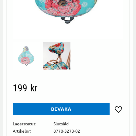
199
kr
BEVAKA
Lägg till i
Lagerstatus
Slutsåld
Artikelnr
8770-3273-02