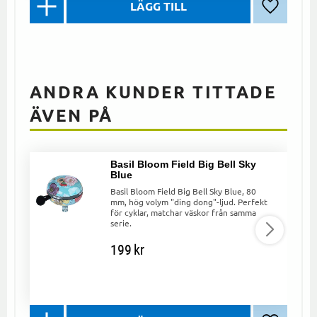
Lägg till 
ANDRA KUNDER TITTADE
ÄVEN PÅ
Basil Bloom Field Big Bell Sky
Blue
Basil Bloom Field Big Bell Sky Blue, 80
mm, hög volym "ding dong"-ljud. Perfekt
för cyklar, matchar väskor från samma
serie.
199
kr