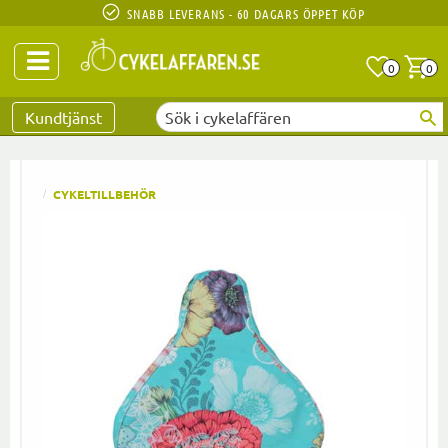
SNABB LEVERANS - 60 DAGARS ÖPPET KÖP
Anta
A
0
0
Favoriter
Kundtjänst
CYKELTILLBEHÖR