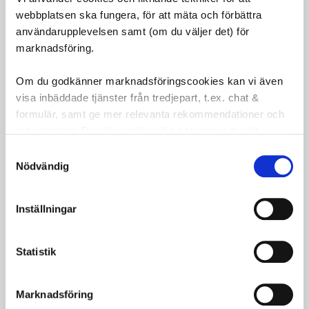
Egenskaper:
Vattentåligt, hållbart och stiligt
webbplatsen ska fungera, för att mäta och förbättra
design
användarupplevelsen samt (om du väljer det) för
marknadsföring.
Med Basil Bloom Field Sadelskydd Sky Blue får du
ett både funktionellt och estetiskt tilltalande sätt
Om du godkänner marknadsföringscookies kan vi även
att skydda din cykelsadel från väder och slitage,
visa inbäddade tjänster från tredjepart, t.ex. chat &
samtidigt som du behåller en stilren look.
formulär, samt ge mer relevanta rekommendationer och
erbjudanden. Du väljer själv vilka kategorier du vill
Omdömen
godkänna och kan när som helst ändra ditt val.
Samtyckesval
Nödvändig
Du
LOGGA IN FÖR ATT GE
Inställningar
OMDÖME
Statistik
Marknadsföring