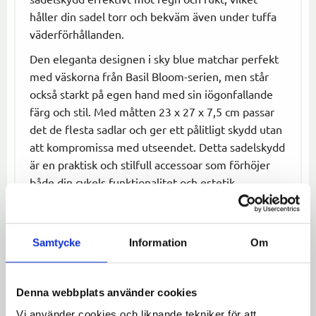
håller din sadel torr och bekväm även under tuffa
väderförhållanden.
Den eleganta designen i sky blue matchar perfekt
med väskorna från Basil Bloom-serien, men står
också starkt på egen hand med sin iögonfallande
färg och stil. Med måtten 23 x 27 x 7,5 cm passar
det de flesta sadlar och ger ett pålitligt skydd utan
att kompromissa med utseendet. Detta sadelskydd
är en praktisk och stilfull accessoar som förhöjer
både din cykels funktionalitet och estetik.
Specifikationer:
Material:
Vattentålig polyester (IPX3-
Samtycke
Information
Om
klassad)
Mått:
23 x 27 x 7,5 cm
Färg:
Sky Blue
Denna webbplats använder cookies
Passform:
Passar de flesta sadlar
Vi använder cookies och liknande tekniker för att