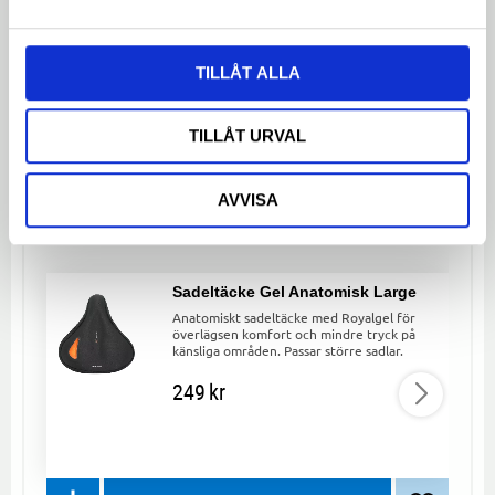
Bli den första att lämna ett omdöme.
TILLÅT ALLA
Dela med dig
Facebook
Twitter
LinkedIn
TILLÅT URVAL
AVVISA
LIKNANDE PRODUKTER
Sadeltäcke Gel Anatomisk Large
Anatomiskt sadeltäcke med Royalgel för
överlägsen komfort och mindre tryck på
känsliga områden. Passar större sadlar.
249
kr