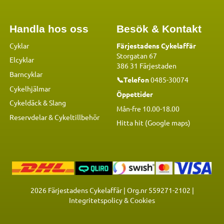
Handla hos oss
Besök & Kontakt
Cyklar
Färjestadens Cykelaffär
Storgatan 67
Elcyklar
386 31 Färjestaden
Barncyklar
📞Telefon
0485-30074
Cykelhjälmar
Öppettider
Cykeldäck & Slang
Mån-fre 10.00-18.00
Reservdelar
&
Cykeltillbehör
Hitta hit (Google maps)
2026
Färjestadens Cykelaffär | Org.nr 559271-2102 |
Integritetspolicy & Cookies