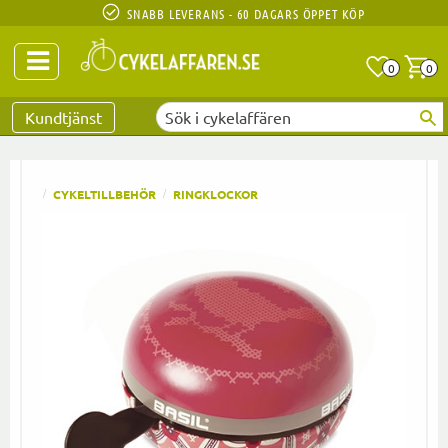
SNABB LEVERANS - 60 DAGARS ÖPPET KÖP
Anta
A
0
0
Favoriter
Kundtjänst
CYKELTILLBEHÖR
RINGKLOCKOR