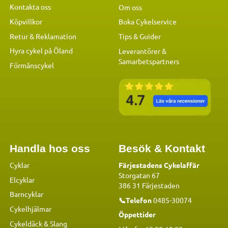
Kontakta oss
Om oss
Köpvillkor
Boka Cykelservice
Retur & Reklamation
Tips & Guider
Hyra cykel på Öland
Leverantörer &
Samarbetspartners
Förmånscykel
Handla hos oss
Besök & Kontakt
Cyklar
Färjestadens Cykelaffär
Storgatan 67
Elcyklar
386 31 Färjestaden
Barncyklar
📞Telefon
0485-30074
Cykelhjälmar
Öppettider
Cykeldäck & Slang