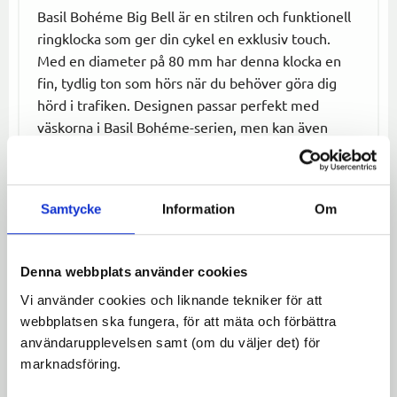
Basil Bohéme Big Bell är en stilren och funktionell
ringklocka som ger din cykel en exklusiv touch.
Med en diameter på 80 mm har denna klocka en
fin, tydlig ton som hörs när du behöver göra dig
hörd i trafiken. Designen passar perfekt med
väskorna i Basil Bohéme-serien, men kan även
användas för att ge din cykel en extra dos stil på
egen hand. Den är enkel att installera och ger både
funktion och estetik till din cykelupplevelse.
Samtycke
Information
Om
Specifikationer:
Diameter:
80 mm
Denna webbplats använder cookies
Design:
Matchar Basil Bohéme-väskor, men
Vi använder cookies och liknande tekniker för att
passar alla cyklar
webbplatsen ska fungera, för att mäta och förbättra
Funktion:
Tydlig och fin rington
användarupplevelsen samt (om du väljer det) för
marknadsföring.
Omdömen