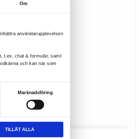
Om
förbättra användarupplevelsen
 t.ex. chat & formulär, samt
l godkänna och kan när som
Marknadsföring
TILLÅT ALLA