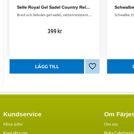
Selle Royal Gel Sadel Country Relaxed
Bred och bekväm gel-sadel, vattenresistent och passar både dam och herr. Perfekt för långa cykelturer.
399
kr
Lägg till i favoriter
Kundservice
Om Färjes
Mina sidor
Om oss
Kontakta oss
Boka Cykelserv