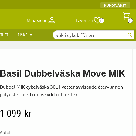
KUNDTJÄNST
Antal fav
A
Mina sidor
Favoriter
0
0
TLET
FISKE
Basil Dubbelväska Move MIK
Dubbel MIK-cykelväska 30L i vattenavvisande återvunnen
polyester med regnskydd och reflex.
1 099
kr
Antal