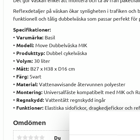
Reflexdetaljer på väskan ökar synligheten i trafiken och bi
funktionell och tålig dubbelväska som passar perfekt för
Specifikationer:
•
Varumärke:
Basil
•
Modell:
Move Dubbelväska MIK
•
Produkttyp:
Dubbel cykelväska
•
Volym:
30 liter
•
Mått:
B27 x H38 x D16 cm
•
Färg:
Svart
•
Material:
Vattenavvisande återvunnen polyester
•
Montering:
Universalfäste kompatibelt med MIK och Ra
•
Regnskydd:
Vattentätt regnskydd ingår
•
Funktioner:
Elastiska sidofickor, dragkedjefickor och re
Omdömen
Du