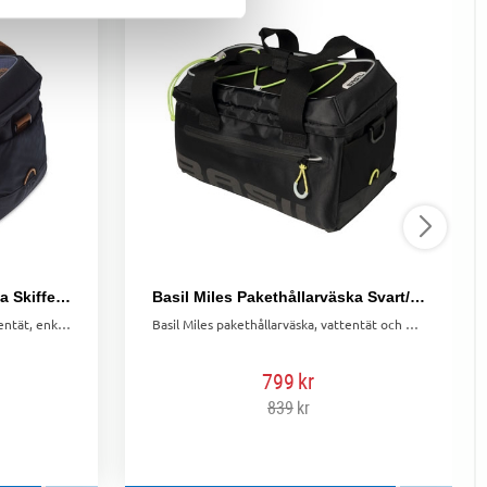
Basil Miles Pakethållarväska Skiffer/Svart
Basil Miles Pakethållarväska Svart/Lime
Basil Miles pakethållarväska – vattentät, enkel att montera, med reflekterande detaljer och avtagbar axelrem.
Basil Miles pakethållarväska, vattentät och praktisk för dagsturer. Enkel montering, axelrem och reflexer. Mått 32x19x21 cm, volym 14 L.
799
kr
839
kr