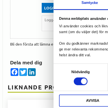
Samtycke
LOGGA IN FÖR ATT GE OMDÖME
Denna webbplats använder 
Vi använder cookies och likn
samt (om du väljer det) för 
Om du godkänner marknadsföri
Bli den första att lämna ett omdöme.
ge mer relevanta rekommendat
helst ändra ditt val.
Dela med dig
Samtyckesval
Facebook
Twitter
LinkedIn
Nödvändig
LIKNANDE PRODUKTER
AVVISA
SPARA