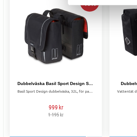
16
%
Dubbelväska Basil Sport Design Svart
Dubbelv
Basil Sport Design dubbelväska, 32L, för pakethållare. Elastiska flaskband, huvudfack med dragsko, reflexer. Mått: 35x14x33 cm.
999
kr
1 195
kr