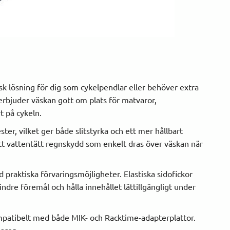
sk lösning för dig som cykelpendlar eller behöver extra
erbjuder väskan gott om plats för matvaror,
t på cykeln.
er, vilket ger både slitstyrka och ett mer hållbart
ett vattentätt regnskydd som enkelt dras över väskan när
raktiska förvaringsmöjligheter. Elastiska sidofickor
ndre föremål och hålla innehållet lättillgängligt under
mpatibelt med både MIK- och Racktime-adapterplattor.
laren.