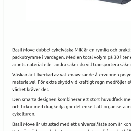
Basil Move dubbel cykelväska MIK är en rymlig och prakti
packutrymme i vardagen. Med en total volym på 30 liter 
arbetsmaterial eller andra saker du vill transportera säker
Väskan är tillverkad av vattenavvisande återvunnen polyest
materialval. För extra skydd vid kraftigt regn medföljer 
vädret kräver det.
Den smarta designen kombinerar ett stort huvudfack med p
och fickor med dragkedja gör det enkelt att organisera mi
cykelturen.
Basil Move är utrustad med ett universalfäste som är ko
Det gör väskan enkel att montera och ta av från pakethål