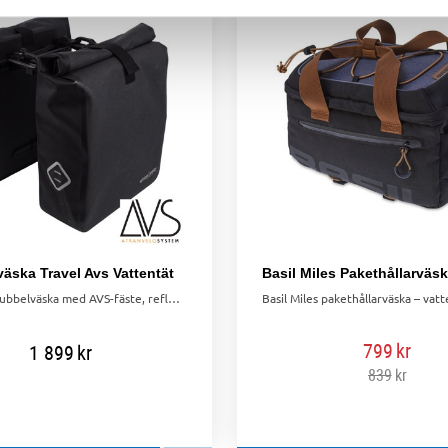
äska Travel Avs Vattentät
Vattentät dubbelväska med AVS-fäste, reflexer, avtagbara innerfickor och plats för toppväska. Volym 24,5L.
799
kr
1 899
kr
839
kr