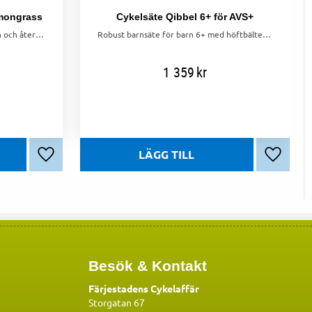
emongrass
Cykelsäte Qibbel 6+ för AVS+
Verde KinetiCore – en återvunnen och återvinningsbar stadshjälm. EcoLoc-design, smart ventilation och vinterkit-kompatibel.
Robust barnsäte för barn 6+ med höftbälte, fotstöd och AVS+-fäste. Maxvikt 27 kg.
1 359
kr
Lägg till i favoriter
Lägg till
Besök & Kontakt
Färjestadens Cykelaffär
Storgatan 67