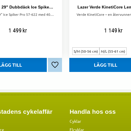
Schwalbe 29" Dubbdäck Ice Spiker Pro 57-622 – 402 Dubbar
Lazer Verde KinetiCore L
Schwalbe 29" Ice Spiker Pro 57-622 med 402 dubbar och aluminiumpläterad kärna. Grymt grepp på isiga vägar, kanttrådsdäck för ökad hållbarhet.
1 499
kr
1 149
kr
S/M (50-56 cm)
M/L (55-61 cm)
Lägg till i favoriter
tadens cykelaffär
Handla hos oss
Cyklar
ice
Elcyklar