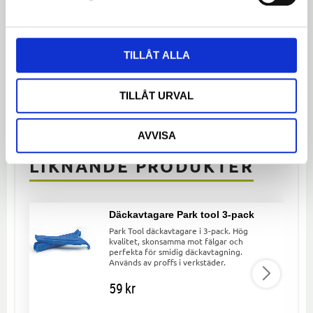
Bli den första att lämna ett omdöme.
TILLÅT ALLA
Dela med dig
TILLÅT URVAL
Facebook
Twitter
LinkedIn
AVVISA
LIKNANDE PRODUKTER
Däckavtagare Park tool 3-pack
Park Tool däckavtagare i 3-pack. Hög
kvalitet, skonsamma mot fälgar och
perfekta för smidig däckavtagning.
Används av proffs i verkstäder.
59
kr