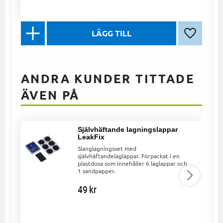
Lägg till 
ANDRA KUNDER TITTADE
ÄVEN PÅ
Självhäftande lagningslappar
LeakFix
Slanglagningsset med
självhäftandelaglappar. Förpackat i en
plastdosa som innehåller 6 laglappar och
1 sandpapper.
49
kr