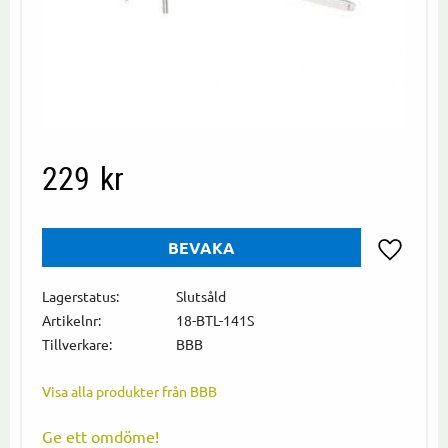
229
kr
BEVAKA
Lägg till i
Lagerstatus
Slutsåld
Artikelnr
18-BTL-141S
Tillverkare
BBB
Visa alla produkter från BBB
Ge ett omdöme!