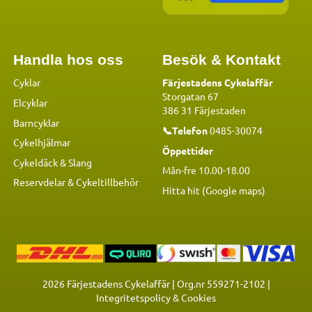
Handla hos oss
Besök & Kontakt
Cyklar
Färjestadens Cykelaffär
Storgatan 67
Elcyklar
386 31 Färjestaden
Barncyklar
📞Telefon
0485-30074
Cykelhjälmar
Öppettider
Cykeldäck & Slang
Mån-fre 10.00-18.00
Reservdelar
&
Cykeltillbehör
Hitta hit (Google maps)
2026
Färjestadens Cykelaffär | Org.nr 559271-2102 |
Integritetspolicy & Cookies