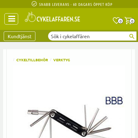
SNABB LEVERANS - 60 DAGARS ÖPPET KÖP
Anta
A
0
0
Favoriter
Kundtjänst
CYKELTILLBEHÖR
VERKTYG