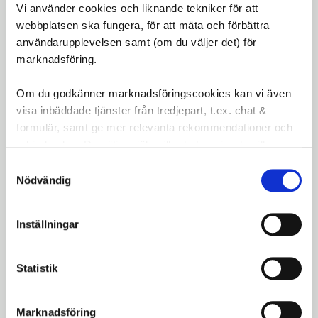
Ram:
Lätt aluminium för stabilitet och låg
Vi använder cookies och liknande tekniker för att
vikt
webbplatsen ska fungera, för att mäta och förbättra
användarupplevelsen samt (om du väljer det) för
Antal funktioner:
10
marknadsföring.
Användningsområde:
Reparation och
justering av cykelkomponenter
Om du godkänner marknadsföringscookies kan vi även
visa inbäddade tjänster från tredjepart, t.ex. chat &
Med BBB MaxiFold Small har du alltid rätt verktyg
formulär, samt ge mer relevanta rekommendationer och
till hands, oavsett var din cykeltur tar dig!
erbjudanden. Du väljer själv vilka kategorier du vill
godkänna och kan när som helst ändra ditt val.
Samtyckesval
Omdömen
Nödvändig
Du
Inställningar
LOGGA IN FÖR ATT GE
OMDÖME
Statistik
Marknadsföring