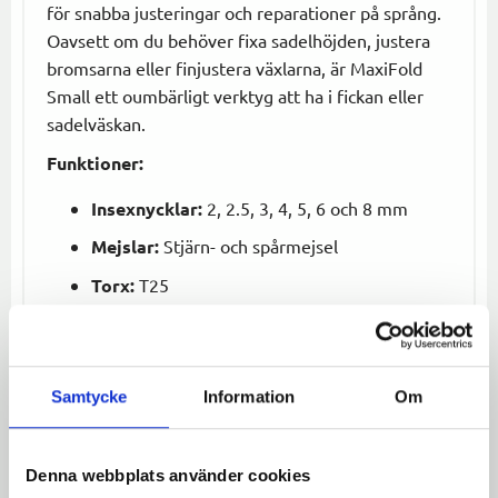
för snabba justeringar och reparationer på språng.
Oavsett om du behöver fixa sadelhöjden, justera
bromsarna eller finjustera växlarna, är MaxiFold
Small ett oumbärligt verktyg att ha i fickan eller
sadelväskan.
Funktioner:
Insexnycklar:
2, 2.5, 3, 4, 5, 6 och 8 mm
Mejslar:
Stjärn- och spårmejsel
Torx:
T25
Den kompakta designen gör att det lätt får plats i
en ficka eller sadelväska, vilket gör det till en
pålitlig följeslagare för alla cyklister.
Samtycke
Information
Om
Specifikationer:
Material:
Härdat stål för maximal hållbarhet
Denna webbplats använder cookies