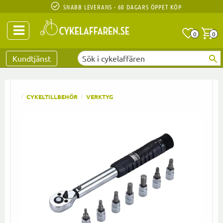
SNABB LEVERANS - 60 DAGARS ÖPPET KÖP
Anta
A
0
0
Favoriter
Kundtjänst
CYKELTILLBEHÖR
VERKTYG