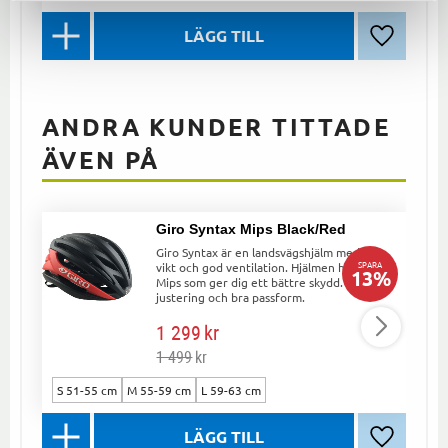
Lägg till 
ANDRA KUNDER TITTADE
ÄVEN PÅ
Giro Syntax Mips Black/Red
Giro Syntax är en landsvägshjälm med låg
SPARA
vikt och god ventilation. Hjälmen har
13
%
Mips som ger dig ett bättre skydd. Enkel
justering och bra passform.
1 299
kr
1 499
kr
S 51-55 cm
M 55-59 cm
L 59-63 cm
Lägg till 