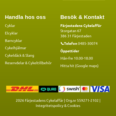
Handla hos oss
Besök & Kontakt
Cyklar
Färjestadens Cykelaffär
Storgatan 67
Elcyklar
386 31 Färjestaden
Barncyklar
📞Telefon
0485-30074
Cykelhjälmar
Öppettider
Cykeldäck & Slang
Mån-fre 10.00-18.00
Reservdelar
&
Cykeltillbehör
Hitta hit (Google maps)
2026
Färjestadens Cykelaffär | Org.nr 559271-2102 |
Integritetspolicy & Cookies