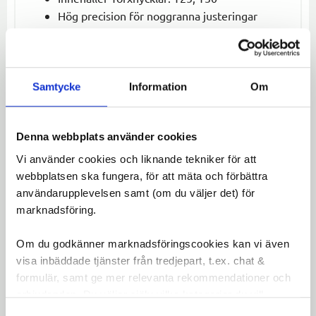
Hög precision för noggranna justeringar
Lämplig för cyklar och andra maskiner
Ergonomiskt handtag för bekväm användning
BBB Momentnyckel set är ett måste för dig som
Samtycke
Information
Om
vill säkerställa att alla skruvar och delar är korrekt
åtdragna och hållbara över tid.
Denna webbplats använder cookies
Omdömen
Vi använder cookies och liknande tekniker för att
webbplatsen ska fungera, för att mäta och förbättra
Du
användarupplevelsen samt (om du väljer det) för
marknadsföring.
LOGGA IN FÖR ATT GE
OMDÖME
Om du godkänner marknadsföringscookies kan vi även
visa inbäddade tjänster från tredjepart, t.ex. chat &
formulär, samt ge mer relevanta rekommendationer och
erbjudanden. Du väljer själv vilka kategorier du vill
godkänna och kan när som helst ändra ditt val.
Samtyckesval