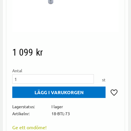
1 099
kr
Antal
st
Lägg till i
Lagerstatus
I lager
Artikelnr
18-BTL-73
Ge ett omdöme!