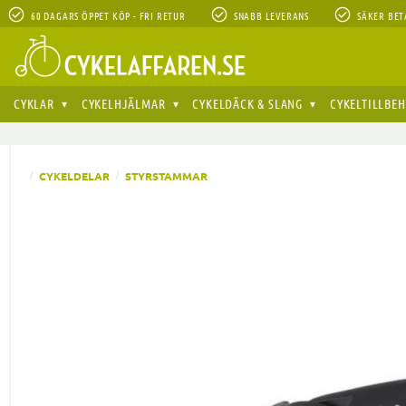
60 DAGARS ÖPPET KÖP - FRI RETUR
SNABB LEVERANS
SÄKER BET
CYKLAR
CYKELHJÄLMAR
CYKELDÄCK & SLANG
CYKELTILLBE
CYKELDELAR
STYRSTAMMAR