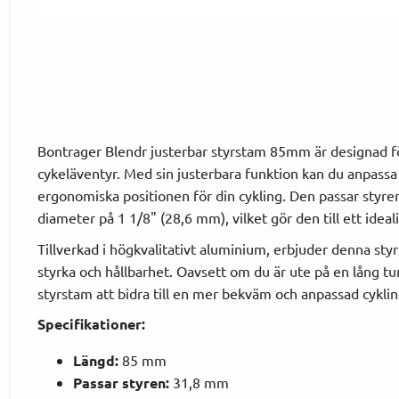
Bontrager Blendr justerbar styrstam 85mm är designad för
cykeläventyr. Med sin justerbara funktion kan du anpassa 
ergonomiska positionen för din cykling. Den passar sty
diameter på 1 1/8" (28,6 mm), vilket gör den till ett ideali
Tillverkad i högkvalitativt aluminium, erbjuder denna sty
styrka och hållbarhet. Oavsett om du är ute på en lång t
styrstam att bidra till en mer bekväm och anpassad cyklin
Specifikationer:
Längd:
85 mm
Passar styren:
31,8 mm