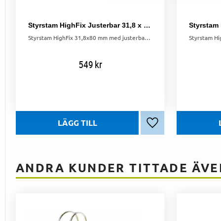
Styrstam HighFix Justerbar 31,8 x 80 mm
Styrstam HighFix 31,8x80 mm med justerbar vinkel (10° till +60°). Passar 1 1/8" ahead och 31,8 mm styrdiameter.
549
kr
Lägg till i favoriter
ANDRA KUNDER TITTADE ÄVE