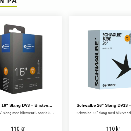
N PÅ
Schwalbe 16" Slang DV3 – Blixtventil 47/62-305
Schwalbe 16" slang med blixtventil. Storlek: 47/62-305. Högkvalitativ konstruktion som bibehåller lufttrycket längre än många andra slangar.
110
kr
110
kr