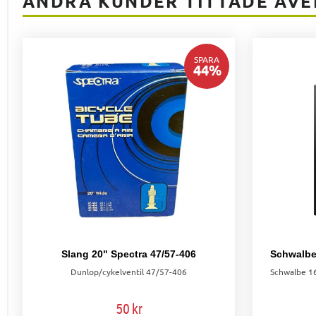
ANDRA KUNDER TITTADE ÄVE
SPARA
44
%
Slang 20" Spectra 47/57-406
Dunlop/cykelventil 47/57-406
50
kr