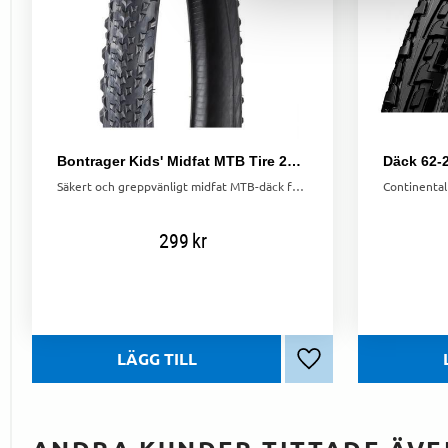
Bontrager Kids' Midfat MTB Tire 24x2,80
Säkert och greppvänligt midfat MTB-däck för barn. Designat för Trek Roscoe 24" med en cool och robust stil!
299
kr
Lägg till i favoriter