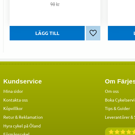
90
kr
Lägg till i favoriter
Kundservice
Om Färjes
Mina sidor
Om oss
Kontakta oss
Boka Cykelserv
Köpvillkor
Tips & Guider
Retur & Reklamation
Leverantörer &
Hyra cykel på Öland
Förmånscykel