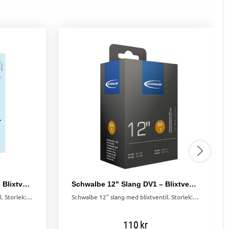
Schwalbe 26" Slang DV13 – Blixtventil 40/62-559
Schwalbe 12" Slang DV1 – Blixtventil 47/62-203
Schwalbe 26" slang med blixtventil. Storlek: 40/62-559. Håller luft längre för bättre prestanda och mindre underhåll.
Schwalbe 12" slang med blixtventil. Storlek: 47/62-203. Högkvalitativ konstruktion som bibehåller lufttrycket längre än många andra slangar.
110
kr