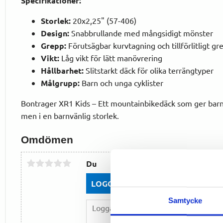
Specifikationer:
Storlek:
20x2,25" (57-406)
Design:
Snabbrullande med mångsidigt mönster
Grepp:
Förutsägbar kurvtagning och tillförlitligt gr
Vikt:
Låg vikt för lätt manövrering
Hållbarhet:
Slitstarkt däck för olika terrängtyper
Målgrupp:
Barn och unga cyklister
Bontrager XR1 Kids – Ett mountainbikedäck som ger bar
men i en barnvänlig storlek.
Omdömen
Du
LOGGA IN FÖR ATT GE OMDÖME
Samtycke