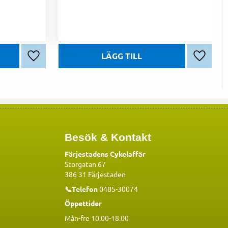
Lägg till i favoriter
Lägg till
Besök & Kontakt
Färjestadens Cykelaffär
Storgatan 67
386 31 Färjestaden
📞Telefon
0485-30074
Öppettider
Mån-fre 10.00-18.00