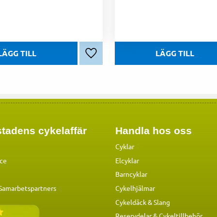
Lägg till i favoriter
tadens cykelaffär
Handla hos oss
Cyklar
ice
Elcyklar
Barncyklar
 Samarbetspartners
Cykelhjälmar
Cykeldäck & Slang
Reservdelar
&
Cykeltillbehör