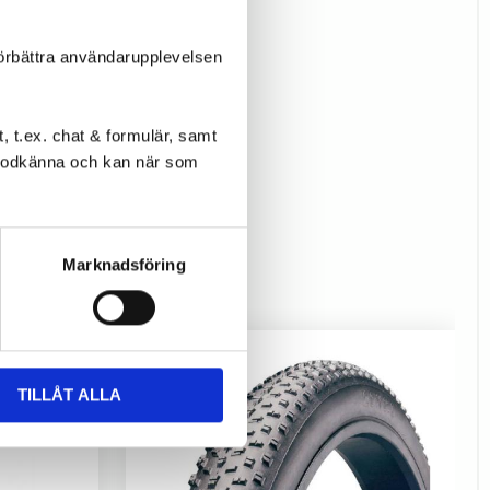
förbättra användarupplevelsen
 t.ex. chat & formulär, samt
l godkänna och kan när som
Marknadsföring
TILLÅT ALLA