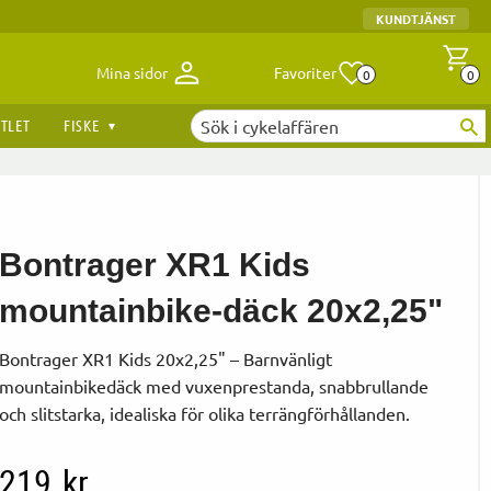
KUNDTJÄNST
Antal fav
A
Mina sidor
Favoriter
0
0
TLET
FISKE
Bontrager XR1 Kids
mountainbike-däck 20x2,25"
Bontrager XR1 Kids 20x2,25" – Barnvänligt
mountainbikedäck med vuxenprestanda, snabbrullande
och slitstarka, idealiska för olika terrängförhållanden.
219
kr