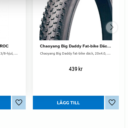
TROC
Chaoyang Big Daddy Fat-bike Däck 100-406 (20 X 4,0)
MITROC 37-451 däck. Passar 20x1 3/8-hjul, vanligt på äldre barncyklar. Slitstarkt och pålitligt.
Chaoyang Big Daddy fat-bike däck, 20x4.0, med utmärkt grepp och smidighet. Lätt och robust för alla typer av terräng.
439
kr
Lägg till i favoriter
Lägg till