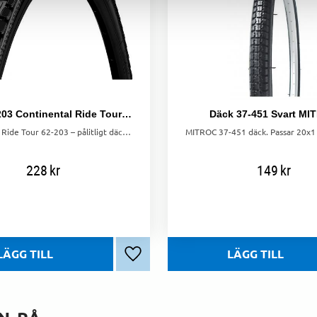
Däck 62-203 Continental Ride Tour Svart
Däck 37-451 Svart MI
Continental Ride Tour 62-203 – pålitligt däck med punkteringsskydd och bra grepp för asfalt och grus.
228
kr
149
kr
Lägg till i favoriter