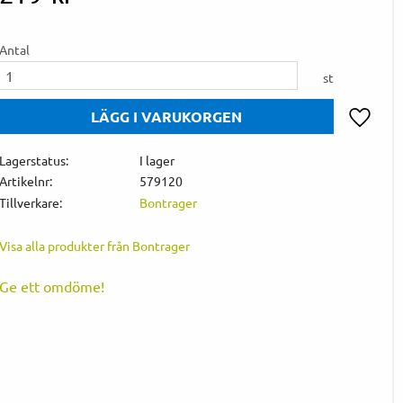
Antal
st
Lägg till 
Lagerstatus
I lager
Artikelnr
579120
Tillverkare
Bontrager
Visa alla produkter från Bontrager
Ge ett omdöme!