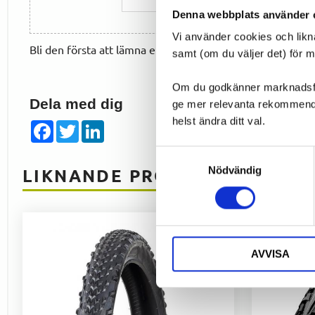
Denna webbplats använder 
Vi använder cookies och likn
Bli den första att lämna ett omdöme.
samt (om du väljer det) för 
Om du godkänner marknadsföri
Dela med dig
ge mer relevanta rekommendat
helst ändra ditt val.
Facebook
Twitter
LinkedIn
Samtyckesval
Nödvändig
LIKNANDE PRODUKTER
AVVISA