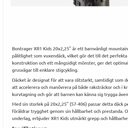
Bontrager XR1 Kids 20x2,25" är ett barnvänligt mounta
pålitlighet som vuxendäck, vilket gör det till det perfekt
konstruktion och ett mångsidigt mönster, ger det optimalt
grusvägar till enklare stigcykling.
Däcket är designat för att vara slitstarkt, samtidigt som de
att accelerera och manövrera på både raksträckor och i k
kurvtagning och gör att barnen kan känna sig trygga äve
Med sin storlek på 20x2,25" (57-406) passar detta däck p
föräldrar trygghet genom sin hållbarhet och prestanda. 
underlag, erbjuder XR1 Kids utmärkt grepp och hållbarhet 