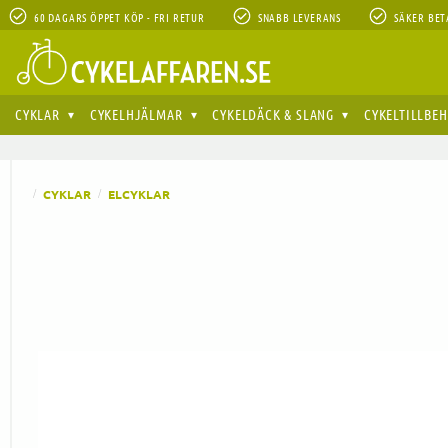
60 DAGARS ÖPPET KÖP - FRI RETUR
SNABB LEVERANS
SÄKER BET
CYKLAR
CYKELHJÄLMAR
CYKELDÄCK & SLANG
CYKELTILLBE
CYKLAR
ELCYKLAR