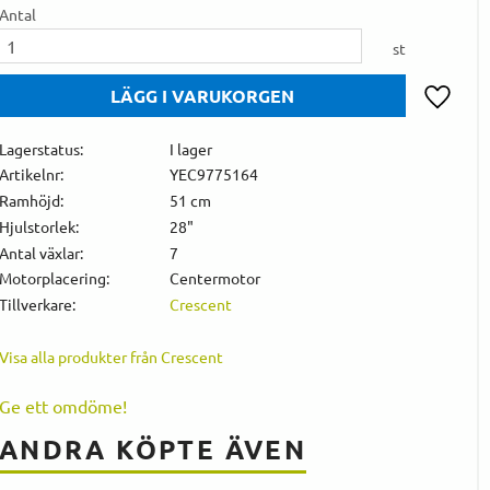
Antal
st
Lägg till 
Lagerstatus
I lager
Artikelnr
YEC9775164
Ramhöjd
51 cm
Hjulstorlek
28"
Antal växlar
7
Motorplacering
Centermotor
Tillverkare
Crescent
Visa alla produkter från Crescent
Ge ett omdöme!
ANDRA KÖPTE ÄVEN