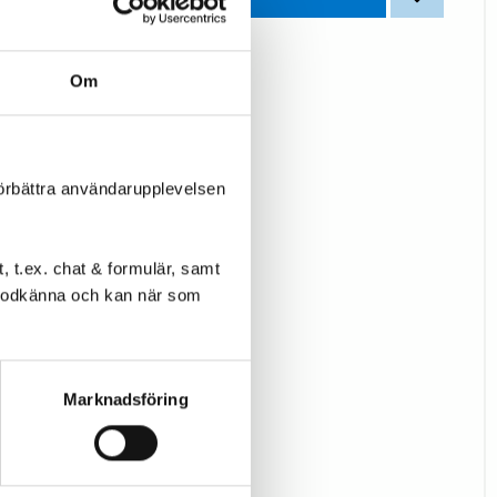
Lägg till i favoriter
Lägg till i
Om
förbättra användarupplevelsen
 t.ex. chat & formulär, samt
l godkänna och kan när som
Marknadsföring