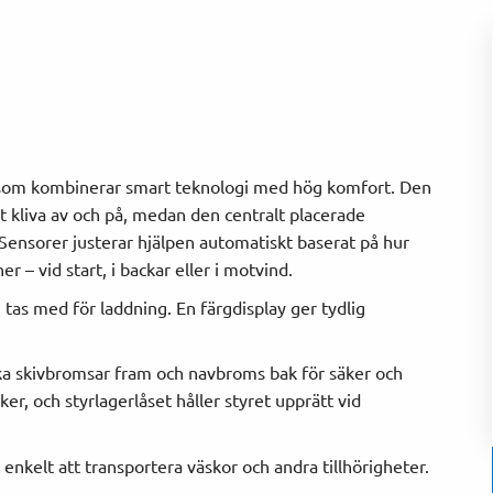
kel som kombinerar smart teknologi med hög komfort. Den
 kliva av och på, medan den centralt placerade
 Sensorer justerar hjälpen automatiskt baserat på hur
er – vid start, i backar eller i motvind.
tas med för laddning. En färgdisplay ger tydlig
ka skivbromsar fram och navbroms bak för säker och
r, och styrlagerlåset håller styret upprätt vid
nkelt att transportera väskor och andra tillhörigheter.