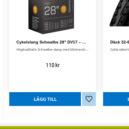
Cykelslang Schwalbe 28" DV17 – Blixtventil 28/47-622/635
Högkvalitativ Schwalbe-slang med blixtventil. Storlek: 28/47-622/635. Behåller luft längre än vanliga slangar.
110
kr
Lägg till i favoriter