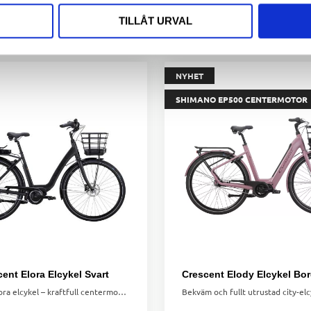
TILLÅT URVAL
NYHET
SHIMANO EP500 CENTERMOTOR
ent Elora Elcykel Svart
Crescent Elora elcykel – kraftfull centermotor, 7 växlar och lågt insteg. Perfekt för vardagen med pakethållarbatteri och smarta lastmöjligheter.