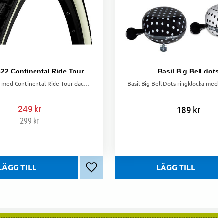
Däck 32-622 Continental Ride Tour Svart/vit
Basil Big Bell dot
Cykla säkert med Continental Ride Tour däck! Punkteringsskydd, bra väggrepp och godkända för el-cyklar. Perfekt för både asfalt och grusvägar.
249
kr
189
kr
299
kr
Lägg till i favoriter