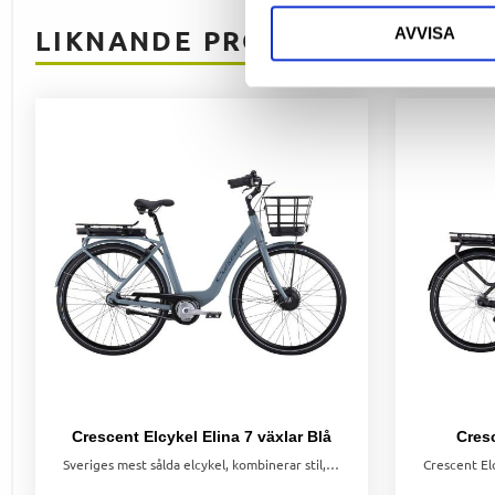
LIKNANDE PRODUKTER
AVVISA
Crescent Elcykel Elina 7 växlar Blå
Cresc
Sveriges mest sålda elcykel, kombinerar stil, komfort och kraft. Med EGOING-system, 7 växlar och en praktisk design är den perfekt för vardagscykling