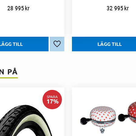
28 995
kr
32 995
kr
Lägg till i favoriter
N PÅ
SPARA
17
%