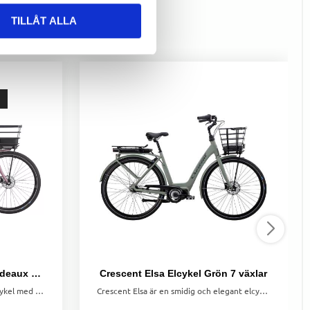
TILLÅT ALLA
Crescent Elody Elcykel Bordeaux 5 växlar
Crescent Elsa Elcykel Grön 7 växlar
Bekväm och fullt utrustad city-elcykel med lågt insteg, 500 Wh batteri och tyst Shimano EP5-motor.
Crescent Elsa är en smidig och elegant elcykel med centermotor, 7 växlar och ett batteri på 400 Wh. Perfekt för vardagens alla resor!