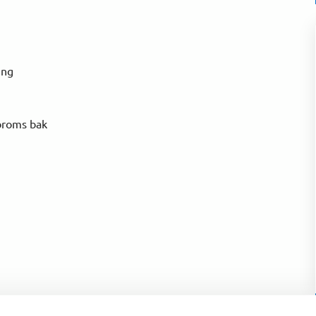
ing
broms bak
a en bekväm, pålitlig och stilfull cykel med smarta