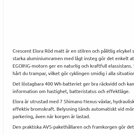
Crescent Elora Röd matt är en stilren och pålitlig elcy
starka aluminiumramen med lågt insteg gör det enkelt att
EGOING-motorn ger en naturlig och kraftfull elassistans.
hårt du trampar, vilket gör cyklingen smidig i alla situation
Det löstagbara 400 Wh-batteriet ger bra räckvidd och kan 
information om hastighet, batteristatus och effektläge.
Elora är utrustad med 7 Shimano Nexus-växlar, hydraulis
effektiv bromskraft. Belysning tänds automatiskt vid mörke
parkering, även när korgen är lastad.
Den praktiska AVS-pakethållaren och framkorgen gör det e