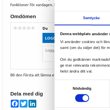
funktioner för vardagen. 🚴‍♀️✨
Omdömen
Samtycke
Du
Denna webbplats använder 
LOGGA IN FÖR ATT GE OMDÖME
Vi använder cookies och likn
samt (om du väljer det) för 
Om du godkänner marknadsföri
ge mer relevanta rekommendat
helst ändra ditt val.
Bli den första att lämna ett omdöme.
Samtyckesval
Nödvändig
Dela med dig
Facebook
Twitter
LinkedIn