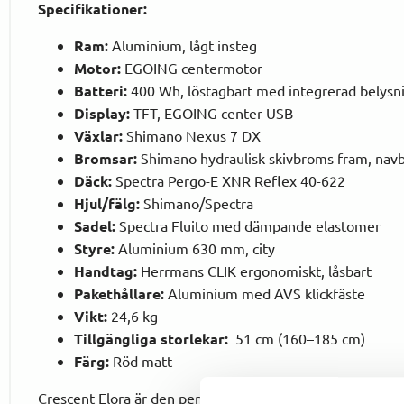
Specifikationer:
Ram:
Aluminium, lågt insteg
Motor:
EGOING centermotor
Batteri:
400 Wh, löstagbart med integrerad belysn
Display:
TFT, EGOING center USB
Växlar:
Shimano Nexus 7 DX
Bromsar:
Shimano hydraulisk skivbroms fram, nav
Däck:
Spectra Pergo-E XNR Reflex 40-622
Hjul/fälg:
Shimano/Spectra
Sadel:
Spectra Fluito med dämpande elastomer
Styre:
Aluminium 630 mm, city
Handtag:
Herrmans CLIK ergonomiskt, låsbart
Pakethållare:
Aluminium med AVS klickfäste
Vikt:
24,6 kg
Tillgängliga storlekar:
51 cm (160–185 cm)
Färg:
Röd matt
Crescent Elora är den perfekta elcykeln för dig som vill h