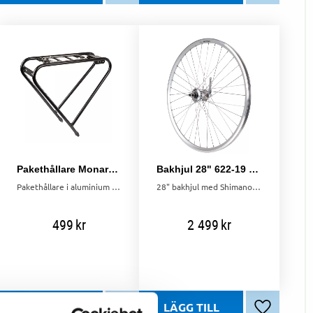
Pakethållare Monark Original AVS+ Svart
Bakhjul 28" 622-19 Shimano Nexus 3 växlar Silver
Pakethållare i aluminium med AVS+. För korgar med högre vikt, t.ex. hundkorg Perro och barnsitsar med AVS+.
28" bakhjul med Shimano Nexus® 3-växlat nav, fotbroms och dubbelbottnad 36-håls fälg.
499
kr
2 499
kr