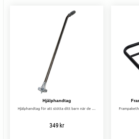
Hjälphandtag
Fra
Hjälphandtag för att stötta ditt barn när de lär sig cykla. Ergonomiskt designat för att skona din rygg.
349
kr