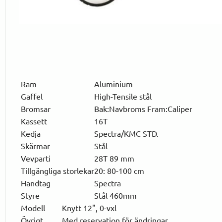
Ram
Aluminium
Gaffel
High-Tensile stål
Bromsar
Bak:Navbroms Fram:Caliper
Kassett
16T
Kedja
Spectra/KMC STD.
Skärmar
Stål
Vevparti
28T 89 mm
Tillgängliga storlekar
20: 80-100 cm
Handtag
Spectra
Styre
Stål 460mm
Modell
Knytt 12", 0-vxl
Övrigt
Med reservation för ändringar