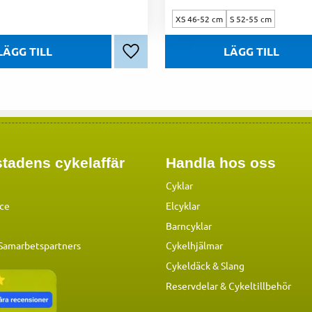
XS 46-52 cm
S 52-55 cm
Lägg till i favoriter
tadens cykelaffär
Handla hos oss
Cyklar
ice
Elcyklar
Barncyklar
 Samarbetspartners
Cykelhjälmar
Cykeldäck & Slang
Reservdelar
&
Cykeltillbehör