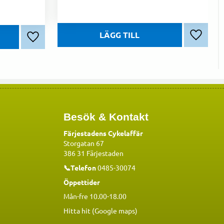
Lägg till
Lägg till i favoriter
Besök & Kontakt
Färjestadens Cykelaffär
Storgatan 67
386 31 Färjestaden
📞Telefon
0485-30074
Öppettider
Mån-fre 10.00-18.00
Hitta hit (Google maps)