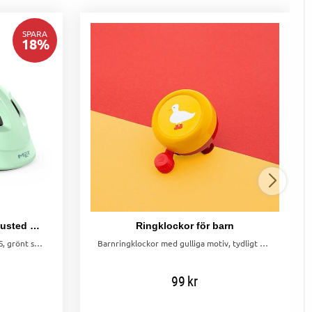
SPARA
18
%
MET Helmet Hooray MIPS Dusted Green/Matt Grönt spänne
Ringklockor för barn
Lätt och säker barnhjälm med MIPS, grönt spänne, LED-ljus och barnanpassad passform för de första cykelturerna.
Barnringklockor med gulliga motiv, tydligt pling och enkel montering på 22 mm styre.
99
kr