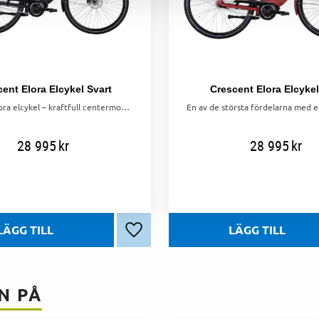
ent Elora Elcykel Svart
Crescent Elora Elcyke
Crescent Elora elcykel – kraftfull centermotor, 7 växlar och lågt insteg. Perfekt för vardagen med pakethållarbatteri och smarta lastmöjligheter.
28 995
kr
28 995
kr
Lägg till i favoriter
N PÅ