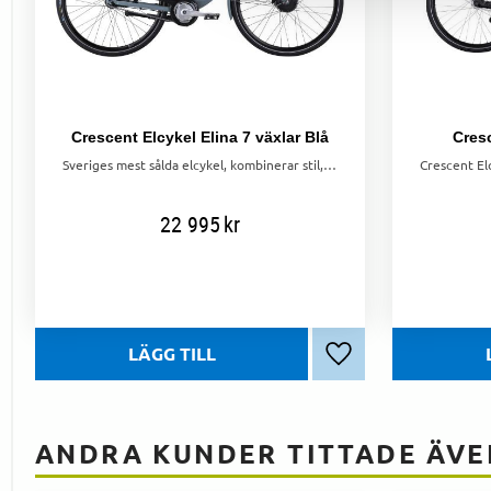
Crescent Elcykel Elina 7 växlar Blå
Cresc
Sveriges mest sålda elcykel, kombinerar stil, komfort och kraft. Med EGOING-system, 7 växlar och en praktisk design är den perfekt för vardagscykling
22 995
kr
Lägg till i favoriter
ANDRA KUNDER TITTADE ÄVE