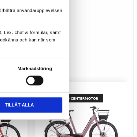
förbättra användarupplevelsen
 t.ex. chat & formulär, samt
l godkänna och kan när som
Marknadsföring
NYHET
SHIMANO EP500 CENTERMOTOR
TILLÅT ALLA