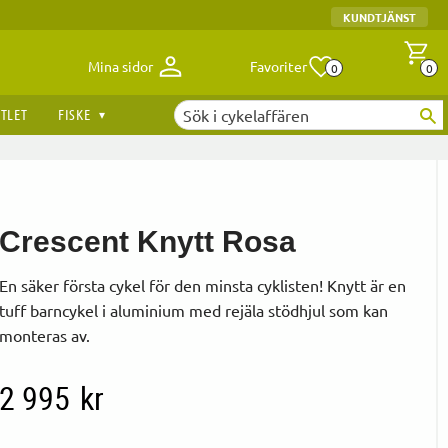
KUNDTJÄNST
Antal fav
A
Mina sidor
Favoriter
0
0
TLET
FISKE
Crescent Knytt Rosa
En säker första cykel för den minsta cyklisten! Knytt är en
tuff barncykel i aluminium med rejäla stödhjul som kan
monteras av.
2 995
kr