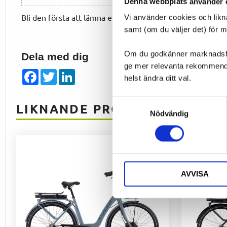
Denna webbplats använder 
Bli den första att lämna ett omdöme.
Vi använder cookies och likn
samt (om du väljer det) för 
Om du godkänner marknadsföri
Dela med dig
ge mer relevanta rekommendat
Facebook
Twitter
LinkedIn
helst ändra ditt val.
Samtyckesval
LIKNANDE PRODUKTER
Nödvändig
AVVISA