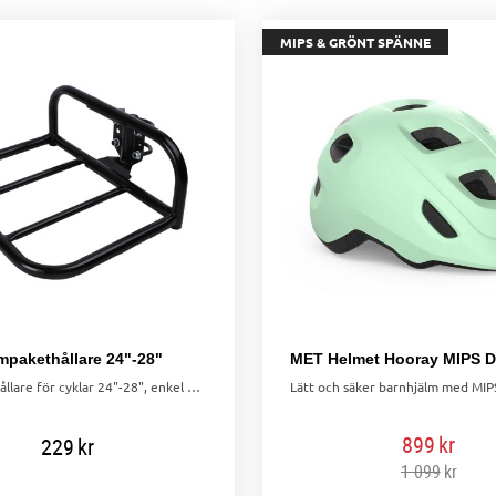
MIPS & GRÖNT SPÄNNE
mpakethållare 24"-28"
Frampakethållare för cyklar 24"-28", enkel montering runt ramen. Idealisk för vintagecyklar med dubbla ramrör. Maxlast 15 kg.
899
kr
229
kr
1 099
kr