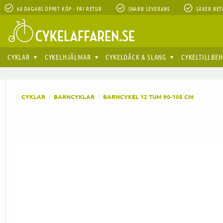
60 DAGARS ÖPPET KÖP - FRI RETUR
SNABB LEVERANS
SÄKER BET
CYKLAR
CYKELHJÄLMAR
CYKELDÄCK & SLANG
CYKELTILLBE
CYKLAR
BARNCYKLAR
BARNCYKEL 12 TUM 90-105 CM