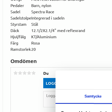
Pedaler
Barn, nylon
Sadel
Spectra Race
Sadelstolpe
Integrerad i sadeln
Styrstam
Stål
Däck
12.1/2X2.1/4" med reflexrand
Hjul/fälg
KT/Aluminium
Färg
Rosa
Ramstorlek
20
Omdömen
Du
LOGGA IN FÖR ATT GE OMDÖME
Samtycke