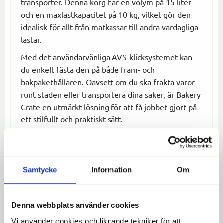
transporter. Denna korg har en volym på 15 liter
och en maxlastkapacitet på 10 kg, vilket gör den
idealisk för allt från matkassar till andra vardagliga
lastar.
Med det användarvänliga AVS-klicksystemet kan
du enkelt fästa den på både fram- och
bakpakethållaren. Oavsett om du ska frakta varor
runt staden eller transportera dina saker, är Bakery
Crate en utmärkt lösning för att få jobbet gjort på
ett stilfullt och praktiskt sätt.
Specifikationer:
Maxlast:
10 kg
Volym:
15 L
Samtycke
Information
Om
Mått:
B45 x H15 x D35 cm
Material:
Aluminiumram, plastlåda
Denna webbplats använder cookies
Montering:
Passar AVS-klicksystem, för
fram- och bakpakethållare
Vi använder cookies och liknande tekniker för att