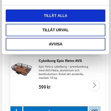
TILLÅT ALLA
Dela med dig
Facebook
Twitter
LinkedIn
TILLÅT URVAL
LIKNANDE PRODUKTER
AVVISA
Cykelkorg Epic Retro AVS
Epic Retro cykelkorg – premiumkorg
med AVS-fäste, aluminium och
bambubotten. Enkel att använda,
maxlast 10 kg.
599
kr