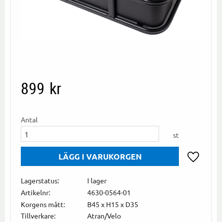
899
kr
Antal
st
Lägg till i
Lagerstatus
I lager
Artikelnr
4630-0564-01
Korgens mått
B45 x H15 x D35
Tillverkare
Atran/Velo