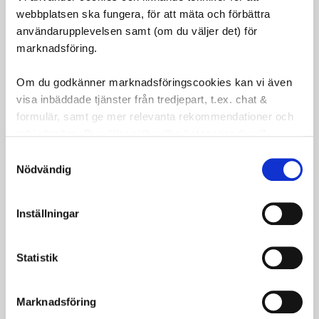
Funktion:
Robust, praktisk och stilfull för
webbplatsen ska fungera, för att mäta och förbättra
cyklar i laststil
användarupplevelsen samt (om du väljer det) för
marknadsföring.
Gör din cykling både enklare och snyggare med
Bakery Crate AVS – den ultimata lösningen för att
Om du godkänner marknadsföringscookies kan vi även
frakta allt från varor till last på din cykel.
visa inbäddade tjänster från tredjepart, t.ex. chat &
formulär, samt ge mer relevanta rekommendationer och
Omdömen
erbjudanden. Du väljer själv vilka kategorier du vill
godkänna och kan när som helst ändra ditt val.
Samtyckesval
Du
Nödvändig
LOGGA IN FÖR ATT GE
OMDÖME
Inställningar
Statistik
Marknadsföring
Bli den första att lämna ett omdöme.