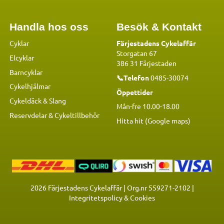
Handla hos oss
Besök & Kontakt
Cyklar
Färjestadens Cykelaffär
Storgatan 67
Elcyklar
386 31 Färjestaden
Barncyklar
📞Telefon
0485-30074
Cykelhjälmar
Öppettider
Cykeldäck & Slang
Mån-fre 10.00-18.00
Reservdelar
&
Cykeltillbehör
Hitta hit (Google maps)
2026
Färjestadens Cykelaffär | Org.nr 559271-2102 |
Integritetspolicy & Cookies