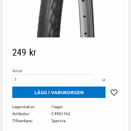
249
kr
Antal
st
Lägg till i
Lagerstatus
I lager
Artikelnr
C4901162
Tillverkare
Spectra