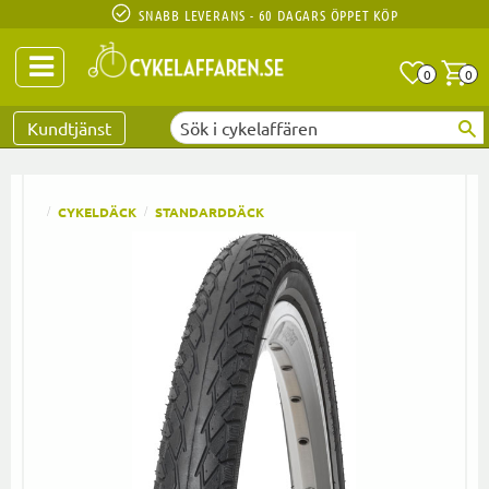
SNABB LEVERANS - 60 DAGARS ÖPPET KÖP
Anta
A
0
0
Favoriter
Kundtjänst
CYKELDÄCK
STANDARDDÄCK