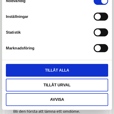
Nödvändig
Reflexrand:
Ja, för ökad synlighet
Användning:
För stads- och landsvägscykling
Inställningar
Spectra Pergo RR Svart däck är ett utmärkt val för
både vardaglig cykling och för dem som prioriterar
säkerhet under mörka förhållanden.
Statistik
Omdömen
Marknadsföring
Du
LOGGA IN FÖR ATT GE
TILLÅT ALLA
OMDÖME
TILLÅT URVAL
AVVISA
Bli den första att lämna ett omdöme.