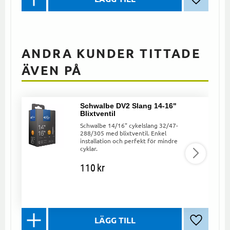
Lägg till 
ANDRA KUNDER TITTADE
ÄVEN PÅ
Schwalbe DV2 Slang 14-16"
Blixtventil
Schwalbe 14/16" cykelslang 32/47-
288/305 med blixtventil. Enkel
installation och perfekt för mindre
cyklar.
110
kr
Lägg till 