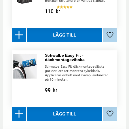
Behåller luft längre än vanliga slangar.
110
kr
Lägg till 
Schwalbe Easy Fit -
däckmontagevätska
Schwalbe Easy Fit däckmontagevätska
gör det lätt att montera cykeldäck.
Appliceras enkelt med svamp, avdunstar
på 10 minuter.
99
kr
Lägg till 