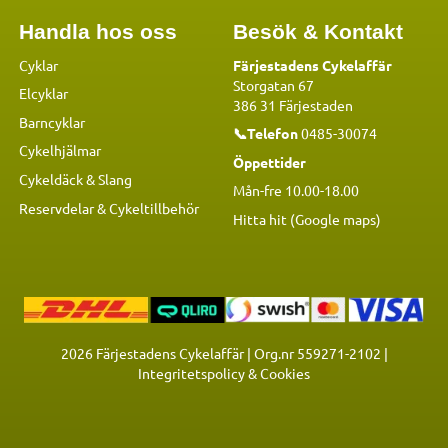
Handla hos oss
Besök & Kontakt
Cyklar
Färjestadens Cykelaffär
Storgatan 67
Elcyklar
386 31 Färjestaden
Barncyklar
📞Telefon
0485-30074
Cykelhjälmar
Öppettider
Cykeldäck & Slang
Mån-fre 10.00-18.00
Reservdelar
&
Cykeltillbehör
Hitta hit (Google maps)
2026
Färjestadens Cykelaffär | Org.nr 559271-2102 |
Integritetspolicy & Cookies