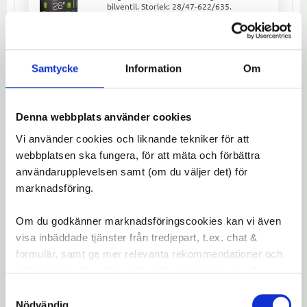
bilventil. Storlek: 28/47-622/635.
Behåller luft längre än vanliga slangar.
110
kr
Samtycke
Information
Om
Lägg till 
Denna webbplats använder cookies
Vi använder cookies och liknande tekniker för att
Spectra Slate R 40-622 är ett pålitligt och slitstarkt
webbplatsen ska fungera, för att mäta och förbättra
cykeldäck som passar utmärkt för stadscykling och
användarupplevelsen samt (om du väljer det) för
trekking. Med sin hållbara konstruktion ger däcket
marknadsföring.
bra grepp och stabilitet på både asfalt och
grusvägar. Den stilrena grå designen ger dessutom
Om du godkänner marknadsföringscookies kan vi även
din cykel en modern look.
visa inbäddade tjänster från tredjepart, t.ex. chat &
formulär, samt ge mer relevanta rekommendationer och
Specifikationer:
erbjudanden. Du väljer själv vilka kategorier du vill
godkänna och kan när som helst ändra ditt val.
Storlek:
40-622 (28x1 5/8x1 1/2 NL)
Samtyckesval
Användningsområde:
Stad och trekking
Nödvändig