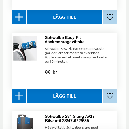
Lägg till 
Schwalbe Easy Fit -
däckmontagevätska
Schwalbe Easy Fit däckmontagevätska
gör det lätt att montera cykeldäck.
Appliceras enkelt med svamp, avdunstar
på 10 minuter.
99
kr
Lägg till 
Schwalbe 28" Slang AV17 –
Bilventil 28/47-622/635
Högkvalitativ Schwalbe-slang med