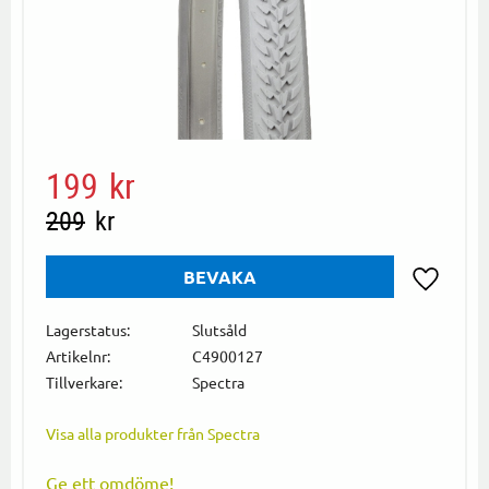
Nedsatt pris:
199
kr
Ordinarie pris:
209
kr
BEVAKA
Lägg till i
Lagerstatus
Slutsåld
Artikelnr
C4900127
Tillverkare
Spectra
Visa alla produkter från Spectra
Ge ett omdöme!