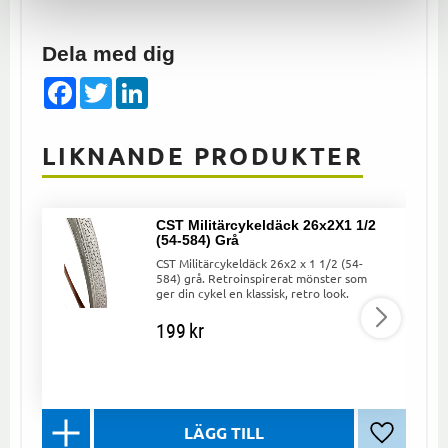
Dela med dig
Facebook
Twitter
LinkedIn
LIKNANDE PRODUKTER
CST Militärcykeldäck 26x2X1 1/2
(54-584) Grå
CST Militärcykeldäck 26x2 x 1 1/2 (54-
584) grå. Retroinspirerat mönster som
ger din cykel en klassisk, retro look.
199
kr
Lägg till 