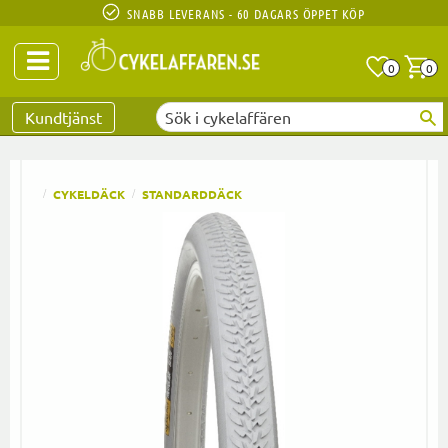
SNABB LEVERANS - 60 DAGARS ÖPPET KÖP
Anta
A
0
0
Favoriter
Kundtjänst
CYKELDÄCK
STANDARDDÄCK