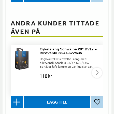
ANDRA KUNDER TITTADE
ÄVEN PÅ
Cykelslang Schwalbe 28" DV17 –
Blixtventil 28/47-622/635
Högkvalitativ Schwalbe-slang med
blixtventil. Storlek: 28/47-622/635.
Behåller luft längre än vanliga slangar.
110
kr
Lägg till 