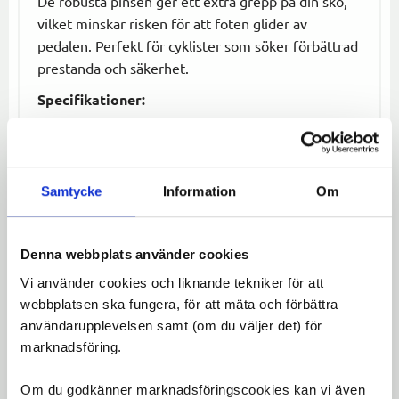
De robusta pinsen ger ett extra grepp på din sko,
vilket minskar risken för att foten glider av
pedalen. Perfekt för cyklister som söker förbättrad
prestanda och säkerhet.
Specifikationer:
Kompatibilitet:
Shimano PD-EH500 pedaler
Antal:
8 st fästpins
Funktion:
Bättre grepp och hållbarhet för
Samtycke
Information
Om
säkrare cykling
Användning:
Perfekt för uppgradering eller
ersättning av gamla pins
Denna webbplats använder cookies
Uppgradera dina pedaler med Fästpins S 8 st PD-
Vi använder cookies och liknande tekniker för att
T8000 och förbättra greppet på dina cykelturer!
webbplatsen ska fungera, för att mäta och förbättra
användarupplevelsen samt (om du väljer det) för
Omdömen
marknadsföring.
Du
Om du godkänner marknadsföringscookies kan vi även