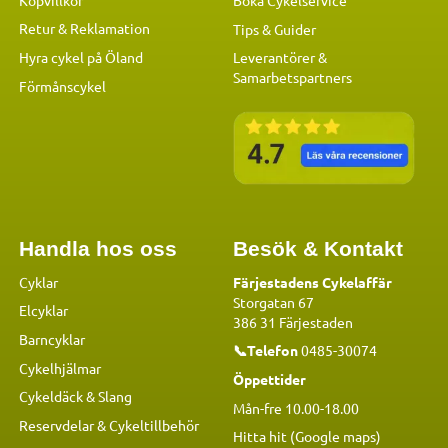
Boka Cykelservice
Retur & Reklamation
Tips & Guider
Hyra cykel på Öland
Leverantörer &
Samarbetspartners
Förmånscykel
Handla hos oss
Besök & Kontakt
Cyklar
Färjestadens Cykelaffär
Storgatan 67
Elcyklar
386 31 Färjestaden
Barncyklar
📞Telefon
0485-30074
Cykelhjälmar
Öppettider
Cykeldäck & Slang
Mån-fre 10.00-18.00
Reservdelar
&
Cykeltillbehör
Hitta hit (Google maps)