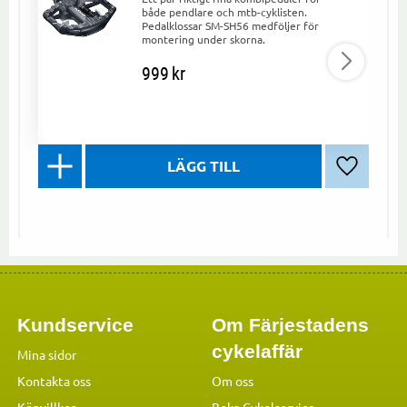
både pendlare och mtb-cyklisten.
Pedalklossar SM-SH56 medföljer för
montering under skorna.
999
kr
Lägg till 
Kundservice
Om Färjestadens
cykelaffär
Mina sidor
Kontakta oss
Om oss
Köpvillkor