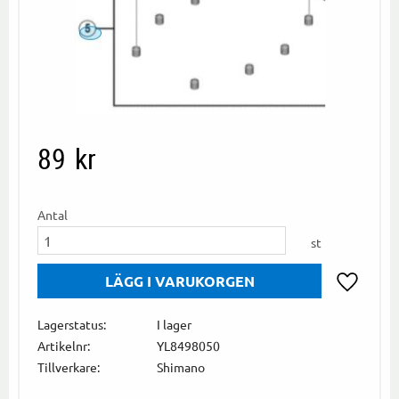
89
kr
Antal
st
Lägg till i
Lagerstatus
I lager
Artikelnr
YL8498050
Tillverkare
Shimano