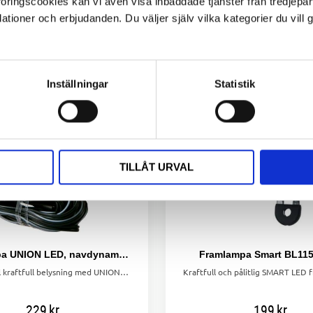
ngscookies kan vi även visa inbäddade tjänster från tredjepart,
ioner och erbjudanden. Du väljer själv vilka kategorier du vil
Inställningar
Statistik
TILLÅT URVAL
Framlampa UNION LED, navdynamo, 20 LUX
Framlampa Smart BL11
Ge din cykel kraftfull belysning med UNION LED framlampa – navdynamo, 20 LUX och pålitlig LED-teknik!
229
kr
199
kr