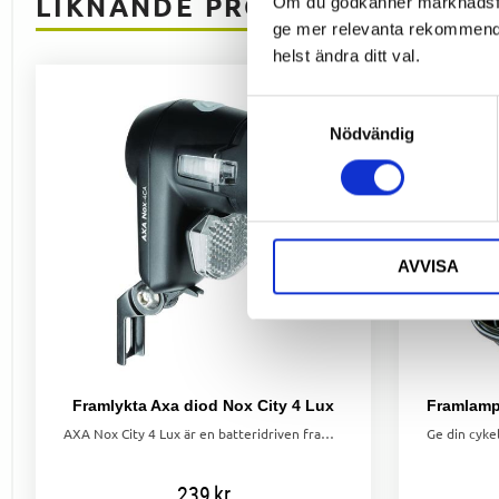
LIKNANDE PRODUKTER
Om du godkänner marknadsföri
ge mer relevanta rekommendat
helst ändra ditt val.
Samtyckesval
Nödvändig
AVVISA
Framlykta Axa diod Nox City 4 Lux
AXA Nox City 4 Lux är en batteridriven framlampa med diod och inbyggd reflex för ökad synlighet. Brinntid ca 40 h, drivs av 2x AA-batterier (ingår).
239
kr