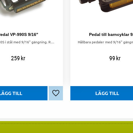
edal VP-990S 9/16"
Pedal till barncyklar 
Pedal VP-990S i stål med 9/16" gängning. Robust och hållbar för pålitlig cykling.
259
kr
99
kr
Lägg till i favoriter