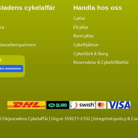
tadens cykelaffär
Handla hos oss
Cyklar
ice
Elcyklar
Barncyklar
 Samarbetspartners
Cykelhjälmar
Cykeldäck & Slang
Reservdelar
&
Cykeltillbehör
6
Färjestadens Cykelaffär | Org.nr 559271-2102 |
Integritetspolicy & Co