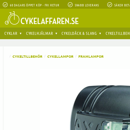
60 DAGARS ÖPPET KÖP - FRI RETUR
SNABB LEVERANS
SÄKER BET
CYKLAR
CYKELHJÄLMAR
CYKELDÄCK & SLANG
CYKELTILLBE
CYKELTILLBEHÖR
CYKELLAMPOR
FRAMLAMPOR