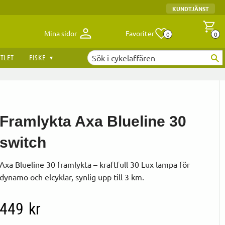
KUNDTJÄNST
Antal fav
A
Mina sidor
Favoriter
0
0
TLET
FISKE
Framlykta Axa Blueline 30
switch
Axa Blueline 30 framlykta – kraftfull 30 Lux lampa för
dynamo och elcyklar, synlig upp till 3 km.
449
kr