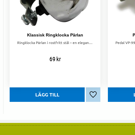
Klassisk Ringklocka Pärlan
P
Ringklocka Pärlan i rostfritt stål – en elegant, hållbar klocka som ger din cykel både stil och säkerhet. Perfekt för alla cyklister!
69
kr
Lägg till i favoriter