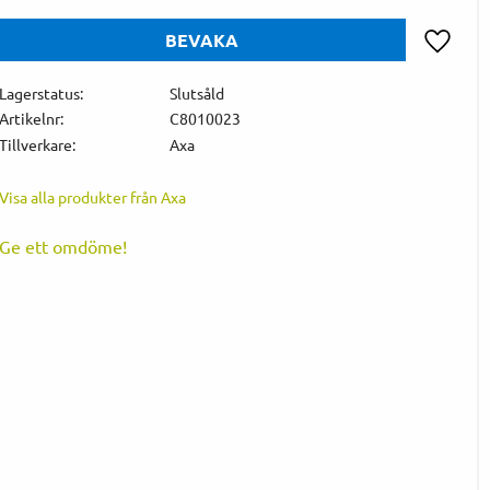
BEVAKA
Lägg till 
Lagerstatus
Slutsåld
Artikelnr
C8010023
Tillverkare
Axa
Visa alla produkter från Axa
Ge ett omdöme!