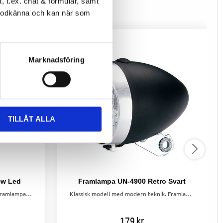
 t.ex. chat & formulär, samt
l godkänna och kan när som
Marknadsföring
TILLÅT ALLA
5w Led
Framlampa UN-4900 Retro Svart
Kraftfull och pålitlig SMART LED framlampa med 30 h batteritid. Enkel montering, inbyggd reflektor och lång hållbarhet – bli sedd och cykla säkert!
Klassisk modell med modern teknik. Framlampa med 3xLED. Brinntid ca 30 tim. 3xAAA-batterier ingår. ON/OFF knapp.
179
kr