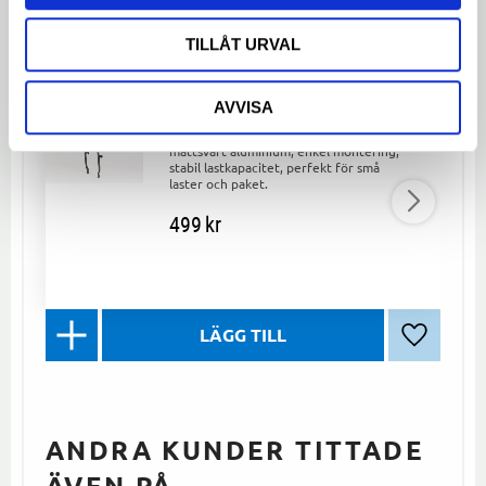
LIKNANDE PRODUKTER
TILLÅT URVAL
Frampakethållare Cargo Mini
AVVISA
AVS Mattsvart
Frampakethållare Cargo Mini AVS i
mattsvart aluminium, enkel montering,
stabil lastkapacitet, perfekt för små
laster och paket.
499
kr
Lägg till 
ANDRA KUNDER TITTADE
ÄVEN PÅ