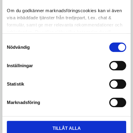
Omdömen
Om du godkänner marknadsföringscookies kan vi även
visa inbäddade tjänster från tredjepart, t.ex. chat &
Du
formulär, samt ge mer relevanta rekommendationer och
LOGGA IN FÖR ATT GE
erbjudanden. Du väljer själv vilka kategorier du vill
godkänna och kan när som helst ändra ditt val.
OMDÖME
Samtyckesval
Nödvändig
Inställningar
Statistik
Bli den första att lämna ett omdöme.
Marknadsföring
Dela med dig
Facebook
Twitter
LinkedIn
TILLÅT ALLA