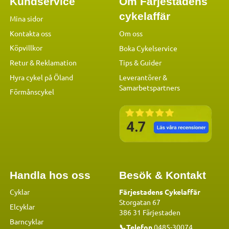
Kundservice
Om Färjestadens
cykelaffär
Mina sidor
Kontakta oss
Om oss
Köpvillkor
Boka Cykelservice
Retur & Reklamation
Tips & Guider
Hyra cykel på Öland
Leverantörer &
Samarbetspartners
Förmånscykel
Handla hos oss
Besök & Kontakt
Cyklar
Färjestadens Cykelaffär
Storgatan 67
Elcyklar
386 31 Färjestaden
Barncyklar
📞Telefon
0485-30074