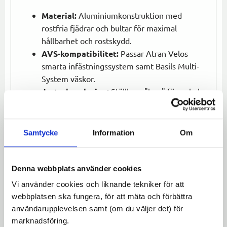
Material:
Aluminiumkonstruktion med
rostfria fjädrar och bultar för maximal
hållbarhet och rostskydd.
AVS-kompatibilitet:
Passar Atran Velos
smarta infästningssystem samt Basils Multi-
System väskor.
Justerbar design:
Ställbara "ben" för enkel
montering på cyklar med hjulstorlek 24-28".
Maximal lastkapacitet:
Klarar upp till 10 kg,
perfekt för pendling och längre cykelturer.
Samtycke
Information
Om
Låg vikt:
Endast 565 gram, vilket gör den lätt
utan att kompromissa med styrka.
Denna webbplats använder cookies
Med AVS Tour 24-28" får du en pålitlig och flexibel
Vi använder cookies och liknande tekniker för att
pakethållare som underlättar dina transporter och
webbplatsen ska fungera, för att mäta och förbättra
erbjuder en sömlös lösning för väskor och korgar.
användarupplevelsen samt (om du väljer det) för
Idealisk för både vardagscykling och äventyr!
marknadsföring.