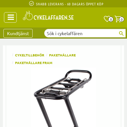
SNABB LEVERANS - 60 DAGARS ÖPPET KÖP
Anta
A
0
0
Favoriter
Kundtjänst
CYKELTILLBEHÖR
PAKETHÅLLARE
PAKETHÅLLARE FRAM