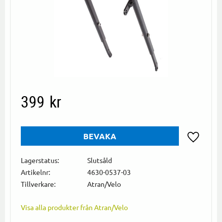
399
kr
BEVAKA
Lägg till i
Lagerstatus
Slutsåld
Artikelnr
4630-0537-03
Tillverkare
Atran/Velo
Visa alla produkter från Atran/Velo