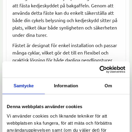
att fästa kedjeskyddet på bakgaffeln. Genom att
använda detta fäste kan du enkelt säkerställa att
både din cykels belysning och kedjeskydd sitter på
plats, vilket ökar både synligheten och säkerheten
under dina turer.
Fästet är designat för enkel installation och passar
många cyklar, vilket gör det till en flexibel och
praktisk lösning för både dagliga pendlingsturer
och kvällsutflykter.
Specifikationer:
Samtycke
Information
Om
Användning:
För montering av ljus på
framgaffel eller kedjeskydd på bakgaffel
Passform:
Kompatibel med de flesta cyklar
Denna webbplats använder cookies
Montering:
Enkel installation på fram- eller
Vi använder cookies och liknande tekniker för att
bakgaffel
webbplatsen ska fungera, för att mäta och förbättra
användarupplevelsen samt (om du väljer det) för
Gaffel och kedjeskyddsfäste – den smidiga