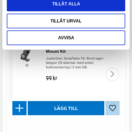
TILLÅT ALLA
Facebook
Twitter
LinkedIn
TILLÅT URVAL
LIKNANDE PRODUKTER
AVVISA
Bontrager Bolt-on Fender Light
Mount Kit
Justerbart lampfäste för Bontrager-
lampor till skärmar med enkel
bultmontering i 3 mm hål.
99
kr
Lägg till 