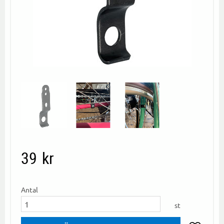
39
kr
Antal
st