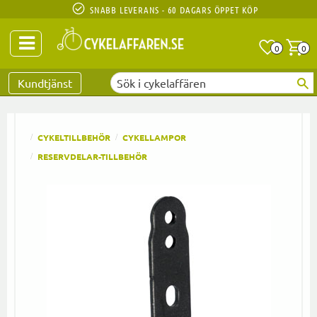
SNABB LEVERANS - 60 DAGARS ÖPPET KÖP
Anta
A
0
0
Favoriter
Kundtjänst
CYKELTILLBEHÖR
CYKELLAMPOR
RESERVDELAR-TILLBEHÖR