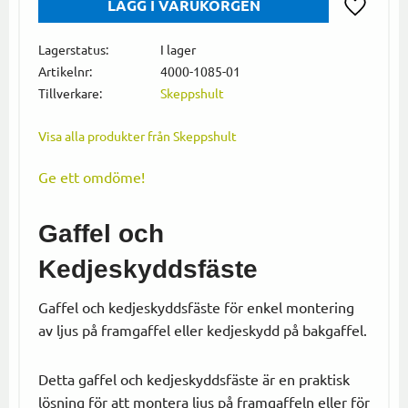
Lägg till i
Lagerstatus
I lager
Artikelnr
4000-1085-01
Tillverkare
Skeppshult
Visa alla produkter från Skeppshult
Ge ett omdöme!
Gaffel och
Kedjeskyddsfäste
Gaffel och kedjeskyddsfäste för enkel montering
av ljus på framgaffel eller kedjeskydd på bakgaffel.
Detta gaffel och kedjeskyddsfäste är en praktisk
lösning för att montera ljus på framgaffeln eller för