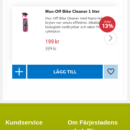
Muc-Off Bike Cleaner 1 liter
Muc-Off Bike Cleaner med Nano-teknik
SPARA
bryter ner smuts effektivt. Alkalisk,
13
%
biologiskt nedbrytbar och säker för alla
cykelytor.
199
kr
229
kr
Lägg till 
Kundservice
Om Färjestadens