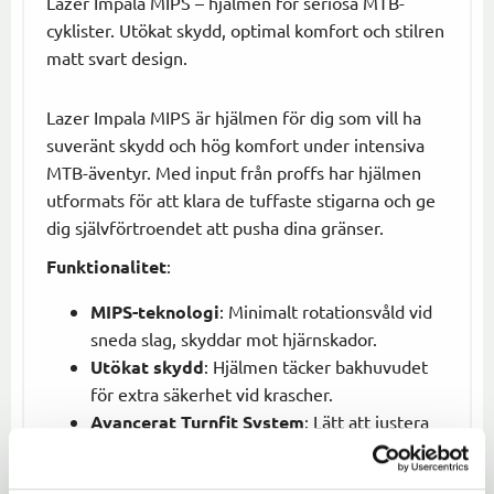
Lazer Impala MIPS – hjälmen för seriösa MTB-
cyklister. Utökat skydd, optimal komfort och stilren
matt svart design.
Lazer Impala MIPS är hjälmen för dig som vill ha
suveränt skydd och hög komfort under intensiva
MTB-äventyr. Med input från proffs har hjälmen
utformats för att klara de tuffaste stigarna och ge
dig självförtroendet att pusha dina gränser.
Funktionalitet
:
MIPS-teknologi
: Minimalt rotationsvåld vid
sneda slag, skyddar mot hjärnskador.
Utökat skydd
: Hjälmen täcker bakhuvudet
för extra säkerhet vid krascher.
Avancerat Turnfit System
: Lätt att justera
med ett vred för perfekt passform.
22 ventilationshål
: Ger överlägsen