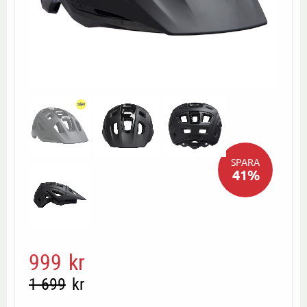
SPARA
41
%
Nedsatt pris:
999
kr
Ordinarie pris:
1 699
kr