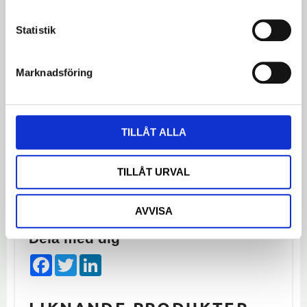
Omdömen
Statistik
Du
LOGGA IN FÖR ATT GE
Marknadsföring
OMDÖME
TILLÅT ALLA
TILLÅT URVAL
Bli den första att lämna ett omdöme.
AVVISA
Dela med dig
Facebook
Twitter
LinkedIn