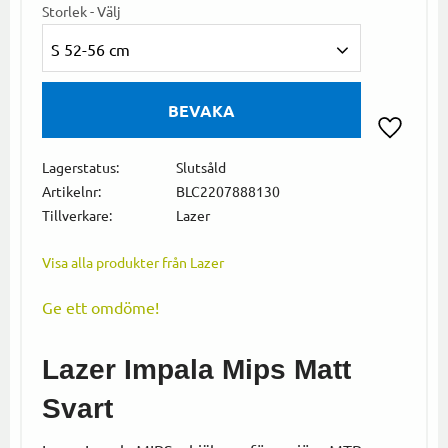
Storlek - Välj
S 52-56 cm
BEVAKA
Lägg till i
Lagerstatus
Slutsåld
Artikelnr
BLC2207888130
Tillverkare
Lazer
Visa alla produkter från Lazer
Ge ett omdöme!
Lazer Impala Mips Matt
Svart