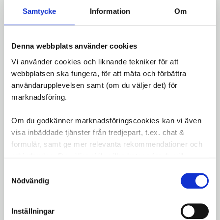
luftcirkulation och komfort.
Samtycke
Information
Om
Låg vikt
: Minimalistisk in-mold-design gör
hjälmen lätt och knappt märkbar.
Justerbar skärm
: Skyddar mot bländande
Denna webbplats använder cookies
sol och passar för användning med goggles.
Vi använder cookies och liknande tekniker för att
Synlighet
: Reflekterande klistermärken och
webbplatsen ska fungera, för att mäta och förbättra
möjlighet till bakbelysning som tillval.
användarupplevelsen samt (om du väljer det) för
marknadsföring.
Specifikationer
:
Färg
: Matt svart
Om du godkänner marknadsföringscookies kan vi även
Skyddssystem
: MIPS
visa inbäddade tjänster från tredjepart, t.ex. chat &
Ventilation
: 22 ventilationshål
formulär, samt ge mer relevanta rekommendationer och
Passformsystem
: Advanced Turnfit System
erbjudanden. Du väljer själv vilka kategorier du vill
godkänna och kan när som helst ändra ditt val.
Samtyckesval
Ta din MTB-körning till nästa nivå med Lazer
Nödvändig
Impala MIPS, en hjälm som kombinerar stil,
säkerhet och komfort.
Inställningar