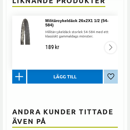
LIKNANDE PRODUKTER
Militärcykeldäck 26x2X1 1/2 (54-
584)
Militärcykeldäck storlek 54-584 med ett
klassiskt gammaldags mönster.
189
kr
Lägg till 
ANDRA KUNDER TITTADE
ÄVEN PÅ