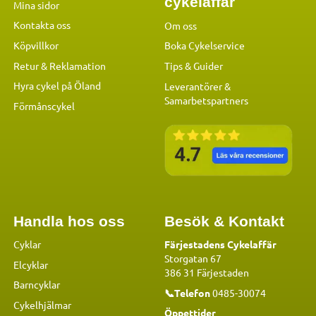
cykelaffär
Mina sidor
Kontakta oss
Om oss
Köpvillkor
Boka Cykelservice
Retur & Reklamation
Tips & Guider
Hyra cykel på Öland
Leverantörer &
Samarbetspartners
Förmånscykel
Handla hos oss
Besök & Kontakt
Cyklar
Färjestadens Cykelaffär
Storgatan 67
Elcyklar
386 31 Färjestaden
Barncyklar
📞Telefon
0485-30074
Cykelhjälmar
Öppettider