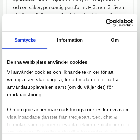
och en säker, personlig passform. Hjälmen är även
glasögonvänlig med särskilda urtag för smidig
placering.
Specifikationer:
Samtycke
Information
Om
Skydd:
KinetiCore-teknik för lätt och
effektivt skydd.
Denna webbplats använder cookies
Ventilation:
18 ventilationshål och 97,2 %
avkylningseffektivitet.
Vi använder cookies och liknande tekniker för att
Justerbarhet:
Advanced TurnSys®-system
webbplatsen ska fungera, för att mäta och förbättra
med vertikal justering.
användarupplevelsen samt (om du väljer det) för
Vikt:
240 g (storlek Medium CE), 10 %
marknadsföring.
lättare än Tonic MIPS M CE.
Storlekar:
S (52-56 cm), M (55-59 cm), L (58-
Om du godkänner marknadsföringscookies kan vi även
61 cm), XL (61-64 cm).
visa inbäddade tjänster från tredjepart, t.ex. chat &
formulär, samt ge mer relevanta rekommendationer och
Miljövänlig:
Innehåller 30 g mindre plast
erbjudanden. Du väljer själv vilka kategorier du vill
jämfört med Tonic Jackal MIPS M CE.
godkänna och kan när som helst ändra ditt val.