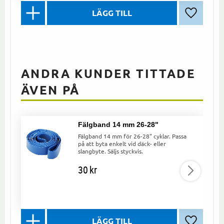
Lägg till 
ANDRA KUNDER TITTADE
ÄVEN PÅ
Fälgband 14 mm 26-28"
Fälgband 14 mm för 26-28" cyklar. Passa
på att byta enkelt vid däck- eller
slangbyte. Säljs styckvis.
30
kr