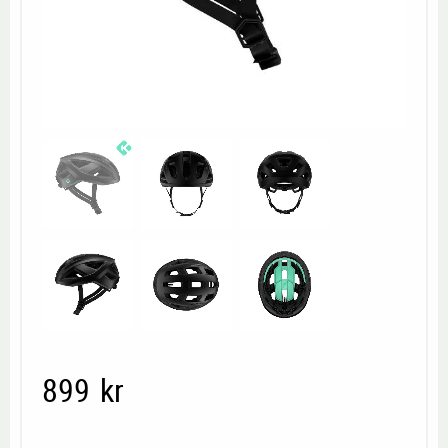
899
kr