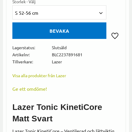
Storlek - Välj
S 52-56 cm
BEVAKA
Lägg till i
Lagerstatus
Slutsåld
Artikelnr
BLC2237891681
Tillverkare
Lazer
Visa alla produkter från Lazer
Ge ett omdöme!
Lazer Tonic KinetiCore
Matt Svart
Lazer Tonic KinetiCore – Ventilerad och lättviktig