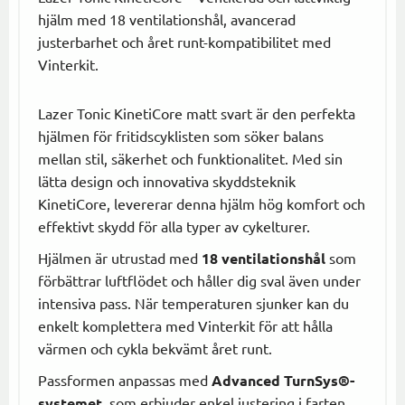
hjälm med 18 ventilationshål, avancerad
justerbarhet och året runt-kompatibilitet med
Vinterkit.
Lazer Tonic KinetiCore matt svart är den perfekta
hjälmen för fritidscyklisten som söker balans
mellan stil, säkerhet och funktionalitet. Med sin
lätta design och innovativa skyddsteknik
KinetiCore, levererar denna hjälm hög komfort och
effektivt skydd för alla typer av cykelturer.
Hjälmen är utrustad med
18 ventilationshål
som
förbättrar luftflödet och håller dig sval även under
intensiva pass. När temperaturen sjunker kan du
enkelt komplettera med Vinterkit för att hålla
värmen och cykla bekvämt året runt.
Passformen anpassas med
Advanced TurnSys®-
systemet
, som erbjuder enkel justering i farten