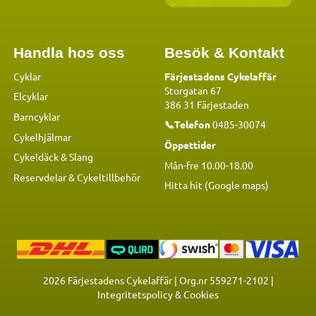
Handla hos oss
Besök & Kontakt
Cyklar
Färjestadens Cykelaffär
Storgatan 67
Elcyklar
386 31 Färjestaden
Barncyklar
📞Telefon
0485-30074
Cykelhjälmar
Öppettider
Cykeldäck & Slang
Mån-fre 10.00-18.00
Reservdelar
&
Cykeltillbehör
Hitta hit (Google maps)
2026
Färjestadens Cykelaffär | Org.nr 559271-2102 |
Integritetspolicy & Cookies