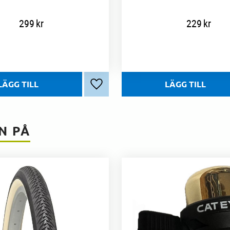
299
kr
229
kr
Lägg till i favoriter
N PÅ