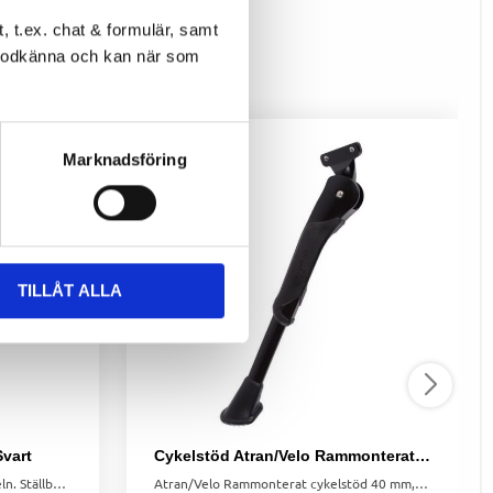
 t.ex. chat & formulär, samt
l godkänna och kan när som
Marknadsföring
TILLÅT ALLA
Svart
Cykelstöd Atran/Velo Rammonterat 40 mm
Stöd för montering på bakhjulsaxeln. Ställbar steglös justering från 24-28"
Atran/Velo Rammonterat cykelstöd 40 mm, justerbar längd för cyklar mellan 24–28″, i lätt och hållbart aluminium.