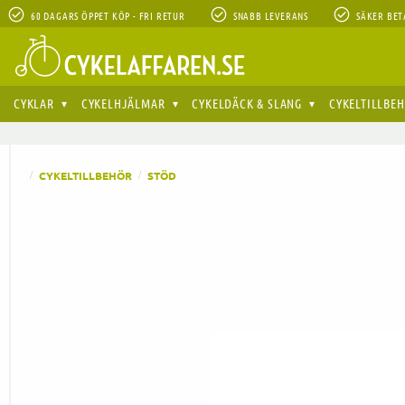
60 DAGARS ÖPPET KÖP - FRI RETUR
SNABB LEVERANS
SÄKER BET
CYKLAR
CYKELHJÄLMAR
CYKELDÄCK & SLANG
CYKELTILLBE
CYKELTILLBEHÖR
STÖD