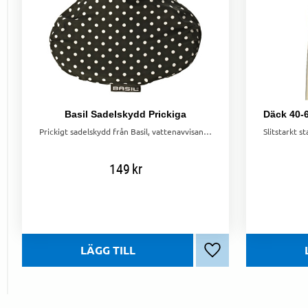
Basil Sadelskydd Prickiga
Prickigt sadelskydd från Basil, vattenavvisande och passar även bredare damsadlar för bättre skydd.
149
kr
Lägg till i favoriter