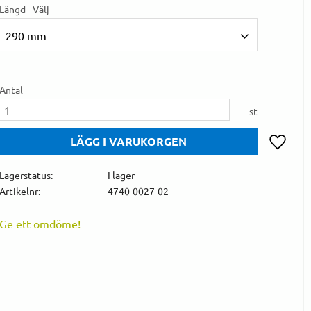
Längd - Välj
290 mm
Antal
st
Lägg till 
Lagerstatus
I lager
Artikelnr
4740-0027-02
Ge ett omdöme!