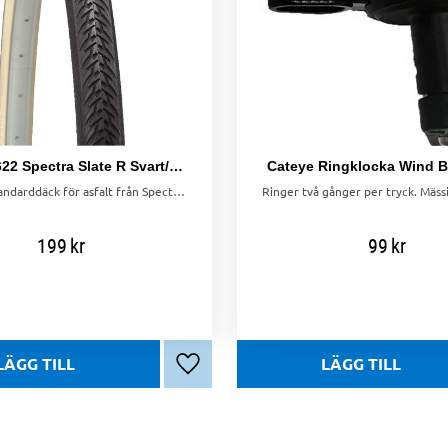
Däck 40-622 Spectra Slate R Svart/Ivory
Cateye Ringklocka Wind B
Slitstarkt standarddäck för asfalt från Spectra, 40-622. Ger bra komfort och hållbarhet. Kontrollera storlek innan köp.
199
kr
99
kr
Lägg till i favoriter