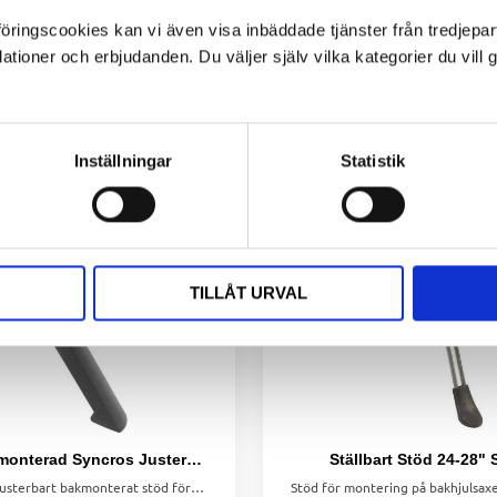
ngscookies kan vi även visa inbäddade tjänster från tredjepart,
ioner och erbjudanden. Du väljer själv vilka kategorier du vil
Inställningar
Statistik
TILLÅT URVAL
Stöd bakmonterad Syncros Justerbart 26-29"
Ställbart Stöd 24-28" 
Stabilt och justerbart bakmonterat stöd för Scott-cyklar (26-29"). Monteras på insidan av bakstaget med två M8-bultar (medföljer).