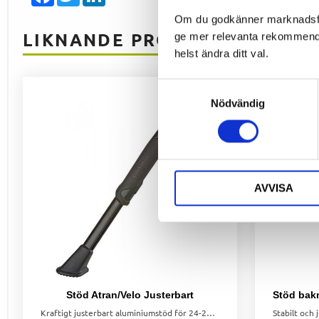
Om du godkänner marknadsföri
LIKNANDE PRODUKTER
ge mer relevanta rekommendat
helst ändra ditt val.
Samtyckesval
Nödvändig
AVVISA
Stöd Atran/Velo Justerbart
Kraftigt justerbart aluminiumstöd för 24-28" cyklar, godkänt för elcyklar. Enkel att justera och stabil i användning.