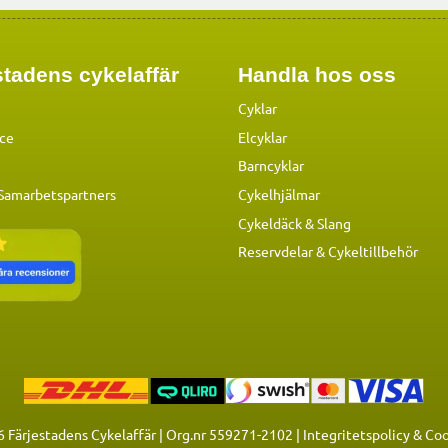
tadens cykelaffär
Handla hos oss
Cyklar
ice
Elcyklar
Barncyklar
 Samarbetspartners
Cykelhjälmar
Cykeldäck & Slang
Reservdelar
&
Cykeltillbehör
6
Färjestadens Cykelaffär | Org.nr 559271-2102 |
Integritetspolicy & Co