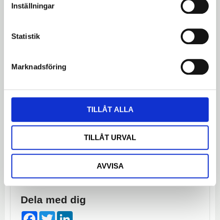
Inställningar
Omdömen
Statistik
Du
Marknadsföring
LOGGA IN FÖR ATT GE
OMDÖME
TILLÅT ALLA
TILLÅT URVAL
Bli den första att lämna ett omdöme.
AVVISA
Dela med dig
Facebook
Twitter
LinkedIn