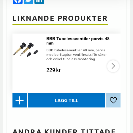
LIKNANDE PRODUKTER
BBB Tubelessventiler parvis 48
mm
BBB tubeless-ventiler 48 mm, parvis
med borttagbar ventilinsats för säker
och enkel tubeless-montering.
229
kr
Lägg till 
ANDRA KUNDER TITTADE