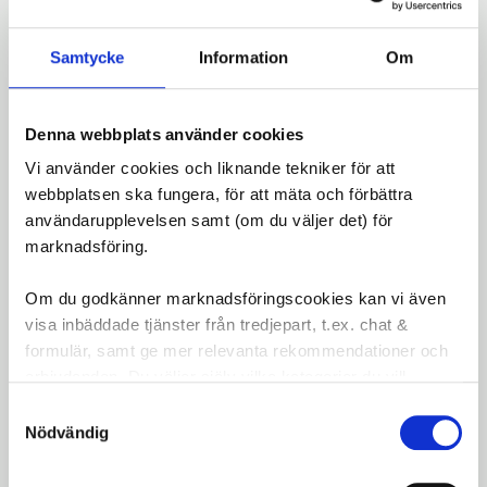
Användning:
Samtycke
Information
Om
Skaka flaskan väl innan användning.
Applicera genom ventilen (utan ventilkärna)
eller direkt i däcket.
Denna webbplats använder cookies
Fyll däcket enligt rekommenderat tryck och
Vi använder cookies och liknande tekniker för att
rotera för att fördela tätningsmedlet jämnt.
webbplatsen ska fungera, för att mäta och förbättra
användarupplevelsen samt (om du väljer det) för
Muc-Off Tubeless Sealant är perfekt för cyklister
marknadsföring.
som söker pålitlig prestanda och enkel användning
i både träning och tävling.
Om du godkänner marknadsföringscookies kan vi även
visa inbäddade tjänster från tredjepart, t.ex. chat &
formulär, samt ge mer relevanta rekommendationer och
erbjudanden. Du väljer själv vilka kategorier du vill
godkänna och kan när som helst ändra ditt val.
Samtyckesval
Nödvändig