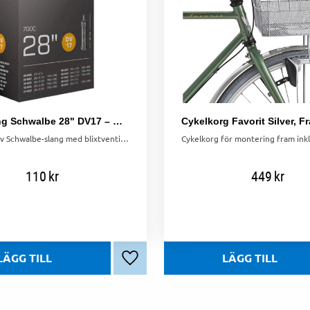
Cykelslang Schwalbe 28" DV17 – Blixtventil 28/47-622/635
Högkvalitativ Schwalbe-slang med blixtventil. Storlek: 28/47-622/635. Behåller luft längre än vanliga slangar.
110
kr
449
kr
Lägg till i favoriter