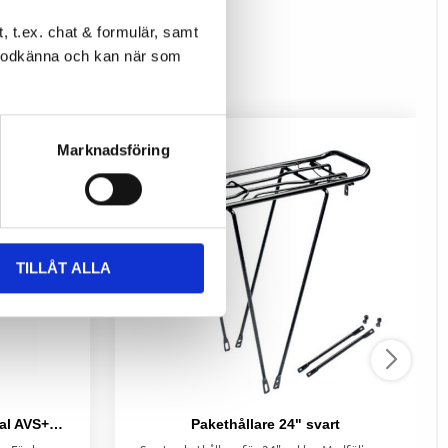
 t.ex. chat & formulär, samt
l godkänna och kan när som
Marknadsföring
TILLÅT ALLA
Pakethållare Monark Original AVS+ Svart
Pakethållare 24" svart