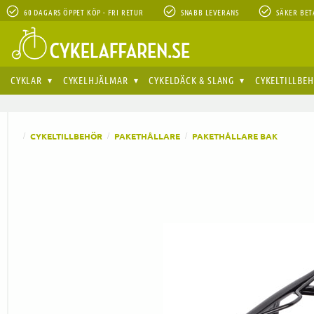
60 DAGARS ÖPPET KÖP - FRI RETUR
SNABB LEVERANS
SÄKER BET
CYKLAR
CYKELHJÄLMAR
CYKELDÄCK & SLANG
CYKELTILLBE
CYKELTILLBEHÖR
PAKETHÅLLARE
PAKETHÅLLARE BAK