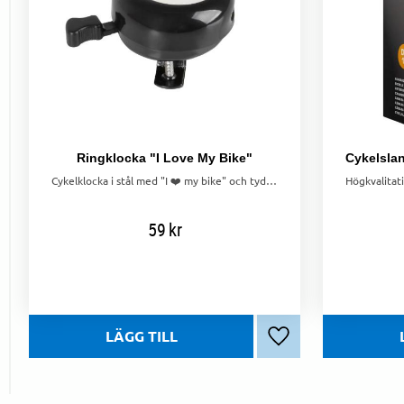
Ringklocka "I Love My Bike"
Cykelklocka i stål med "I ❤️ my bike" och tydligt ljud. Snygg, praktisk och enkel att använda.
59
kr
Lägg till i favoriter