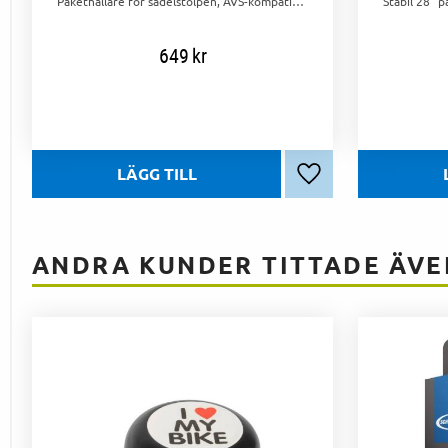
Pakethållare för sadelstolpen, AVS-kompatibel, passar 25-36 mm stolpar. Aluminium, maxlast 10 kg. Enkel montering för extra lastkapacitet.
649
kr
Lägg till i favoriter
ANDRA KUNDER TITTADE ÄVE