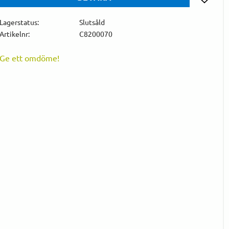
Lägg till 
Lagerstatus
Slutsåld
Artikelnr
C8200070
Ge ett omdöme!