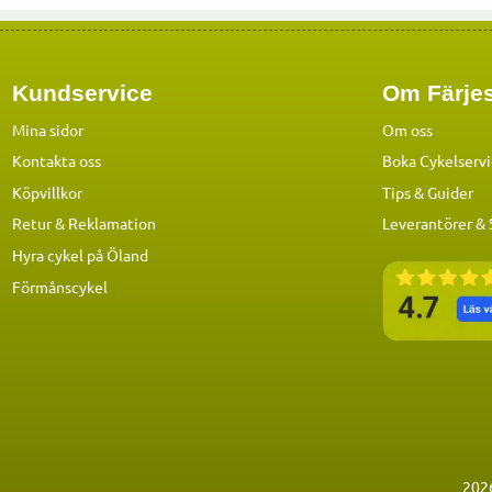
Kundservice
Om Färjes
Mina sidor
Om oss
Kontakta oss
Boka Cykelserv
Köpvillkor
Tips & Guider
Retur & Reklamation
Leverantörer &
Hyra cykel på Öland
Förmånscykel
202