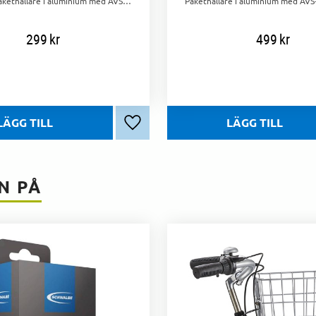
Stabil 28" pakethållare i aluminium med AVS-system. Maxlast 25 kg, vikt 595 g. Även kompatibel med Basil Multi-System väskor och korgar.
299
kr
499
kr
Lägg till i favoriter
N PÅ