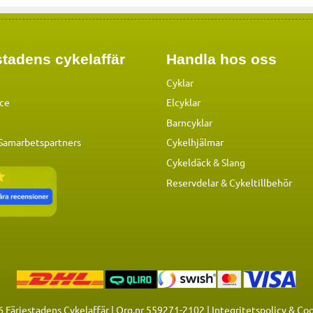
tadens cykelaffär
Handla hos oss
Cyklar
ice
Elcyklar
Barncyklar
 Samarbetspartners
Cykelhjälmar
Cykeldäck & Slang
Reservdelar
&
Cykeltillbehör
6
Färjestadens Cykelaffär | Org.nr 559271-2102 |
Integritetspolicy & Co