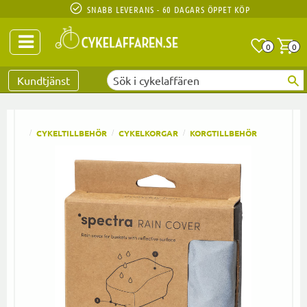
SNABB LEVERANS - 60 DAGARS ÖPPET KÖP
Anta
A
0
0
Favoriter
Kundtjänst
CYKELTILLBEHÖR
CYKELKORGAR
KORGTILLBEHÖR