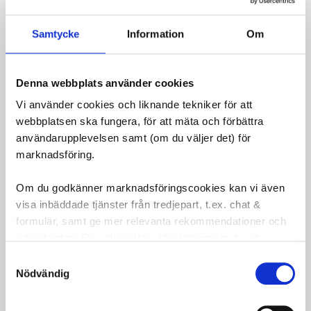
samt väskor som Sporty, Strike, Buddy och
Drama Wheel.
Samtycke
Information
Om
Väderskyddet är tillverkat i slitstarka och
vattentåliga material som skyddar dina saker från
Denna webbplats använder cookies
regn, medan de reflekterande detaljerna gör att
du syns bättre när du cyklar i mörker.
Vi använder cookies och liknande tekniker för att
webbplatsen ska fungera, för att mäta och förbättra
Specifikationer
:
användarupplevelsen samt (om du väljer det) för
marknadsföring.
Reflekterande
för ökad synlighet i trafiken
Storlekar
: Small, Medium, Large
Om du godkänner marknadsföringscookies kan vi även
Passar
: Flera Spectra Pronto korgar och
visa inbäddade tjänster från tredjepart, t.ex. chat &
väskor
formulär, samt ge mer relevanta rekommendationer och
Material
: Vattentåligt och slitstarkt
erbjudanden. Du väljer själv vilka kategorier du vill
Skydd
: Håller dina tillhörigheter torra under
godkänna och kan när som helst ändra ditt val.
Samtyckesval
regniga dagar
Nödvändig
Med
Spectra Pronto Regnskydd
får du både
praktiskt skydd och ökad säkerhet på vägen.