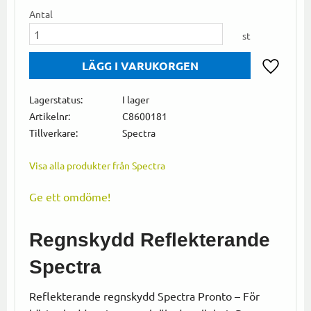
Antal
st
Lägg till i
Lagerstatus
I lager
Artikelnr
C8600181
Tillverkare
Spectra
Visa alla produkter från Spectra
Ge ett omdöme!
Regnskydd Reflekterande
Spectra
Reflekterande regnskydd Spectra Pronto – För