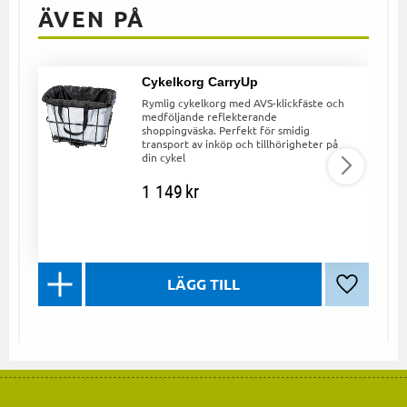
ÄVEN PÅ
Cykelkorg CarryUp
Rymlig cykelkorg med AVS-klickfäste och
medföljande reflekterande
shoppingväska. Perfekt för smidig
transport av inköp och tillhörigheter på
din cykel
1 149
kr
Lägg till 