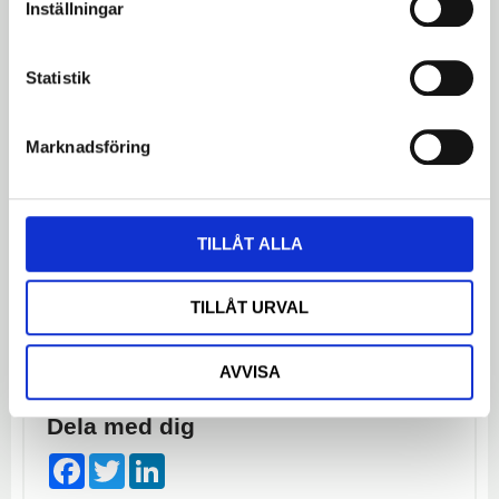
Inställningar
Omdömen
Statistik
Du
LOGGA IN FÖR ATT GE
Marknadsföring
OMDÖME
TILLÅT ALLA
TILLÅT URVAL
Bli den första att lämna ett omdöme.
AVVISA
Dela med dig
Facebook
Twitter
LinkedIn