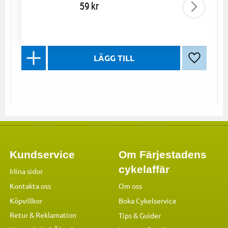
59
kr
Lägg till 
Kundservice
Om Färjestadens
cykelaffär
Mina sidor
Kontakta oss
Om oss
Köpvillkor
Boka Cykelservice
Retur & Reklamation
Tips & Guider