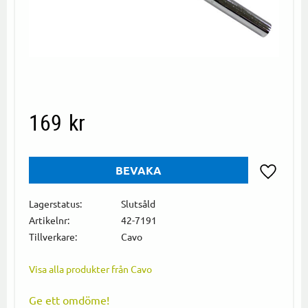
169
kr
BEVAKA
Lägg till i
Lagerstatus
Slutsåld
Artikelnr
42-7191
Tillverkare
Cavo
Visa alla produkter från Cavo
Ge ett omdöme!