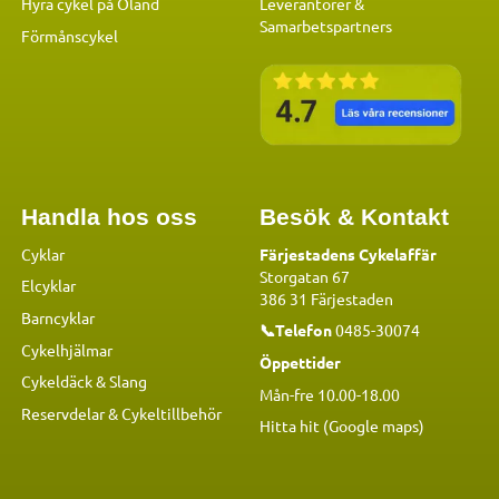
Hyra cykel på Öland
Leverantörer &
Samarbetspartners
Förmånscykel
Handla hos oss
Besök & Kontakt
Cyklar
Färjestadens Cykelaffär
Storgatan 67
Elcyklar
386 31 Färjestaden
Barncyklar
📞Telefon
0485-30074
Cykelhjälmar
Öppettider
Cykeldäck & Slang
Mån-fre 10.00-18.00
Reservdelar
&
Cykeltillbehör
Hitta hit (Google maps)