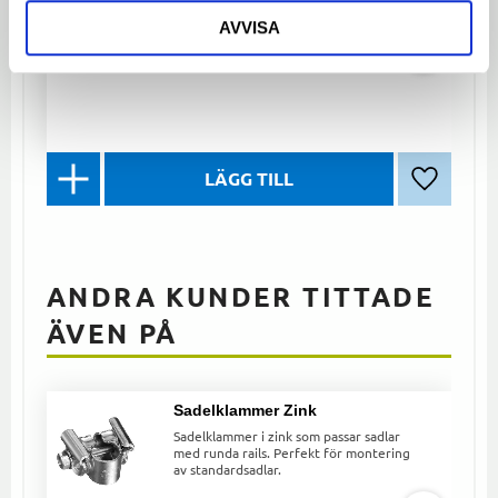
stål. Lång och hållbar för optimal
komfort och kontroll på MTB-cykeln.
AVVISA
149
kr
Lägg till 
ANDRA KUNDER TITTADE
ÄVEN PÅ
Sadelklammer Zink
Sadelklammer i zink som passar sadlar
med runda rails. Perfekt för montering
av standardsadlar.