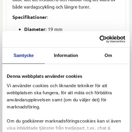
både vardagscykling och längre turer.
Specifikationer
:
Diameter
: 19 mm
Längd
: 300 mm
Vid fästet för sadeln
: 22 mm
Material
: Robust och hållbart
Samtycke
Information
Om
Denna sadelstolpe är ett praktiskt och
kostnadseffektivt val för den som vill ha en enkel,
Denna webbplats använder cookies
pålitlig och hållbar lösning för att justera och fixa
sin sadel.
Vi använder cookies och liknande tekniker för att
webbplatsen ska fungera, för att mäta och förbättra
Omdömen
användarupplevelsen samt (om du väljer det) för
marknadsföring.
Du
Om du godkänner marknadsföringscookies kan vi även
LOGGA IN FÖR ATT GE
visa inbäddade tjänster från tredjepart, t.ex. chat &