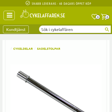
SNABB LEVERANS - 60 DAGARS ÖPPET KÖP
Anta
A
0
0
Favoriter
Kundtjänst
CYKELDELAR
SADELSTOLPAR