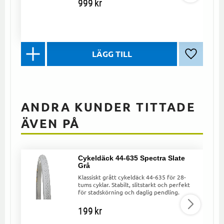
999
kr
Lägg till 
ANDRA KUNDER TITTADE
ÄVEN PÅ
Cykeldäck 44-635 Spectra Slate
Grå
Klassiskt grått cykeldäck 44-635 för 28-
tums cyklar. Stabilt, slitstarkt och perfekt
för stadskörning och daglig pendling.
199
kr