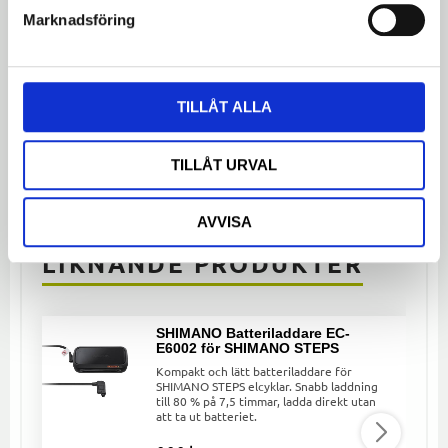
Marknadsföring
Bli den första att lämna ett omdöme.
TILLÅT ALLA
Dela med dig
TILLÅT URVAL
Facebook
Twitter
LinkedIn
AVVISA
LIKNANDE PRODUKTER
SHIMANO Batteriladdare EC-
E6002 för SHIMANO STEPS
Kompakt och lätt batteriladdare för
SHIMANO STEPS elcyklar. Snabb laddning
till 80 % på 7,5 timmar, ladda direkt utan
att ta ut batteriet.