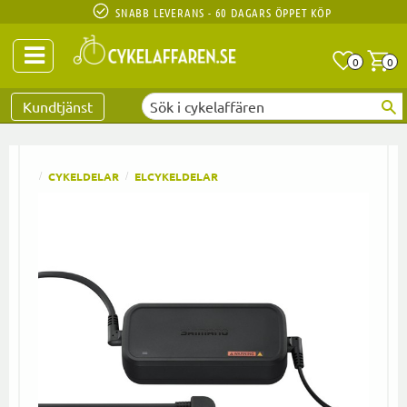
SNABB LEVERANS - 60 DAGARS ÖPPET KÖP
Anta
A
0
0
Favoriter
Kundtjänst
CYKELDELAR
ELCYKELDELAR