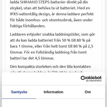
ladda SHIMANO STEPS-batterier direkt på din
elcykel, utan att behöva ta ut batteriet. Med en
IPX5-vattentålig design, är denna laddare perfekt
för både inomhus- och utomhusbruk, även under
fuktiga förhållanden.
Laddaren erbjuder snabba laddningstider, som gör
att du kan ladda batteriet från 50 % till 80 % på
bara 1 timme, eller från helt tomt till 80 % på 2,5
timmar. För en fullständig laddning från tomt
batteri tar det 4,5 timmar.
Den kompakta storleken och den lilla kontakten
gör att denna laddare är lätt att ta med och
förvara. EC-E8004-1 är också kompatibel med en
adapter för direktladdning av batteriet.
Specifikationer
:
Samtycke
Information
Om
Kompatibilitet:
SHIMANO STEPS