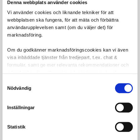
elcykelbatterier
Denna webbplats använder cookies
Laddningstid:
Vi använder cookies och liknande tekniker för att
50 % till 80 % på 1 timme
webbplatsen ska fungera, för att mäta och förbättra
Tomt till 80 % på 2,5 timmar
användarupplevelsen samt (om du väljer det) för
Full laddning på 4,5 timmar
marknadsföring.
Vattentålighetsgrad:
IPX5
Laddningsmetod:
Ladda direkt via elcykeln
Om du godkänner marknadsföringscookies kan vi även
utan att ta ut batteriet
visa inbäddade tjänster från tredjepart, t.ex. chat &
Vikt:
Lätt och kompakt design
formulär, samt ge mer relevanta rekommendationer och
erbjudanden. Du väljer själv vilka kategorier du vill
godkänna och kan när som helst ändra ditt val.
Samtyckesval
Omdömen
Nödvändig
Du
Inställningar
LOGGA IN FÖR ATT GE
OMDÖME
Statistik