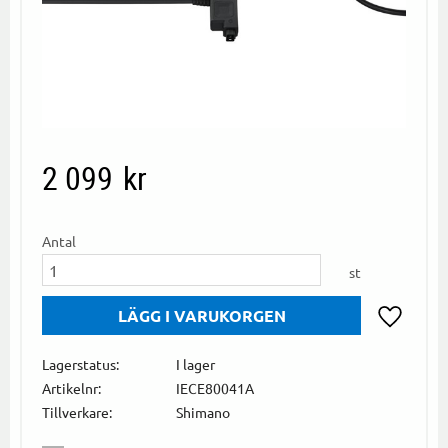
2 099
kr
Antal
st
Lägg till i
Lagerstatus
I lager
Artikelnr
IECE80041A
Tillverkare
Shimano