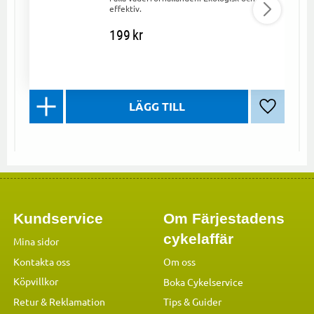
effektiv.
199
kr
Lägg till 
Kundservice
Om Färjestadens
cykelaffär
Mina sidor
Kontakta oss
Om oss
Köpvillkor
Boka Cykelservice
Retur & Reklamation
Tips & Guider