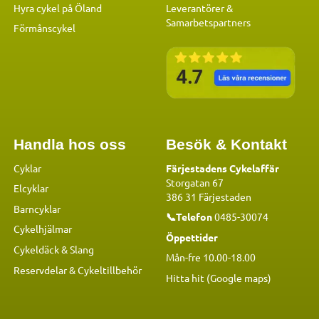
Hyra cykel på Öland
Leverantörer &
Samarbetspartners
Förmånscykel
Handla hos oss
Besök & Kontakt
Cyklar
Färjestadens Cykelaffär
Storgatan 67
Elcyklar
386 31 Färjestaden
Barncyklar
📞Telefon
0485-30074
Cykelhjälmar
Öppettider
Cykeldäck & Slang
Mån-fre 10.00-18.00
Reservdelar
&
Cykeltillbehör
Hitta hit (Google maps)