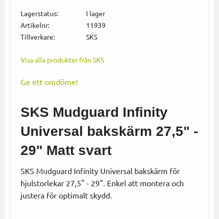
Lägg till i
Lagerstatus
I lager
Artikelnr
11939
Tillverkare
SKS
Visa alla produkter från SKS
Ge ett omdöme!
SKS Mudguard Infinity
Universal bakskärm 27,5" -
29" Matt svart
SKS Mudguard Infinity Universal bakskärm för
hjulstorlekar 27,5" - 29". Enkel att montera och
justera för optimalt skydd.