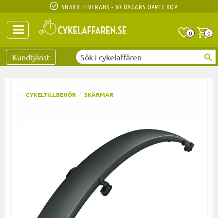
SNABB LEVERANS - 60 DAGARS ÖPPET KÖP
Anta
A
0
0
Favoriter
Kundtjänst
CYKELTILLBEHÖR
SKÄRMAR