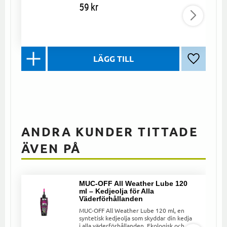
59
kr
Lägg till 
ANDRA KUNDER TITTADE
ÄVEN PÅ
MUC-OFF All Weather Lube 120
ml – Kedjeolja för Alla
Väderförhållanden
MUC-OFF All Weather Lube 120 ml, en
syntetisk kedjeolja som skyddar din kedja
i alla väderförhållanden. Ekologisk och