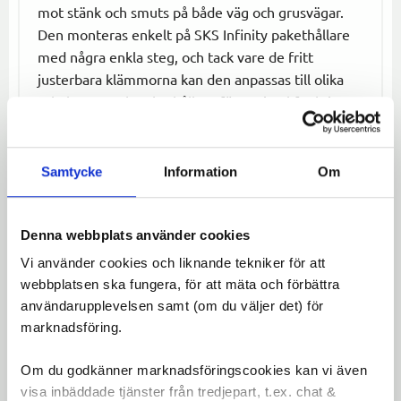
mot stänk och smuts på både väg och grusvägar.
Den monteras enkelt på SKS Infinity pakethållare
med några enkla steg, och tack vare de fritt
justerbara klämmorna kan den anpassas till olika
cykelramar och pakethållare för optimal funktion.
Skärmen är tillverkad av en hållbar kombination av
plast och aluminium, vilket gör den både lätt och
Samtycke
Information
Om
slitstark. Den breda designen på 75 mm och
längden på 680 mm ger ett utmärkt skydd, vilket
gör den perfekt för både pendling och
Denna webbplats använder cookies
långfärdscykling. Med sin matt svarta finish ger
Vi använder cookies och liknande tekniker för att
den ett stilrent och diskret utseende på cykeln.
webbplatsen ska fungera, för att mäta och förbättra
Specifikationer
:
användarupplevelsen samt (om du väljer det) för
marknadsföring.
Montering
: Enkel att fästa på SKS Infinity
pakethållare
Om du godkänner marknadsföringscookies kan vi även
Position
: Bakskärm
visa inbäddade tjänster från tredjepart, t.ex. chat &