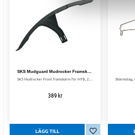
SKS Mudguard Mudrocker Framskärm 27,5" - 29" Svart
SKS Mudrocker Front framskärm för MTB, 27,5"-29". Lätt, svart plast, enkel installation med kardborreband. Håller leran borta från ditt ansikte.
389
kr
Lägg till i favoriter