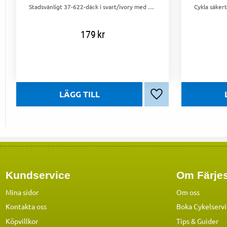
Stadsvänligt 37-622-däck i svart/ivory med C-1103-mönster – stabilt, prisvärt och lättmonterat.
179
kr
Lägg till i favoriter
Kundservice
Om Färjes
Mina sidor
Om oss
Kontakta oss
Boka Cykelserv
Köpvillkor
Tips & Guider