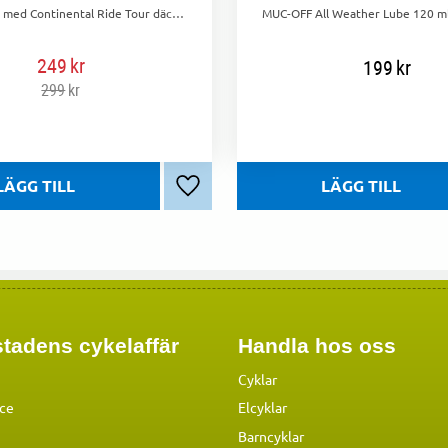
Cykla säkert med Continental Ride Tour däck! Punkteringsskydd, bra väggrepp och godkända för el-cyklar. Perfekt för både asfalt och grusvägar.
249
kr
199
kr
299
kr
Lägg till i favoriter
tadens cykelaffär
Handla hos oss
Cyklar
ice
Elcyklar
Barncyklar