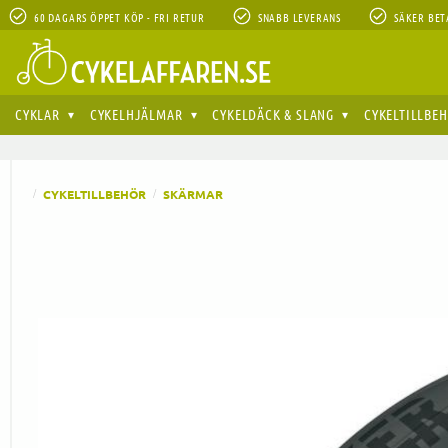
60 DAGARS ÖPPET KÖP - FRI RETUR
SNABB LEVERANS
SÄKER BET
CYKLAR
CYKELHJÄLMAR
CYKELDÄCK & SLANG
CYKELTILLBE
CYKELTILLBEHÖR
SKÄRMAR