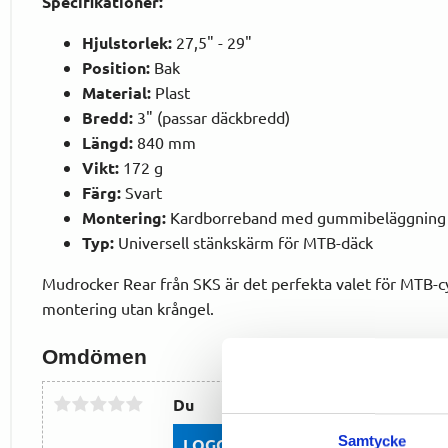
Specifikationer:
Hjulstorlek:
27,5" - 29"
Position:
Bak
Material:
Plast
Bredd:
3" (passar däckbredd)
Längd:
840 mm
Vikt:
172 g
Färg:
Svart
Montering:
Kardborreband med gummibeläggning
Typ:
Universell stänkskärm för MTB-däck
Mudrocker Rear från SKS är det perfekta valet för MTB-cyk
montering utan krångel.
Omdömen
Du
Samtycke
LOGGA IN FÖR ATT GE OMDÖME