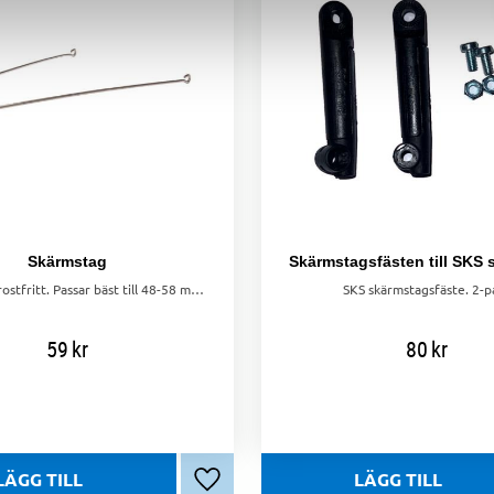
Skärmstag
Skärmstag, rostfritt. Passar bäst till 48-58 mm breda skärmar.
SKS skärmstagsfäste. 2-p
59
kr
80
kr
Lägg till i favoriter