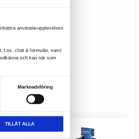
förbättra användarupplevelsen
 t.ex. chat & formulär, samt
l godkänna och kan när som
Marknadsföring
TILLÅT ALLA