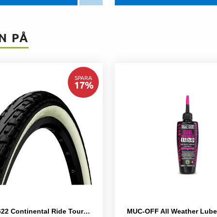
N PÅ
SPARA
17
%
Däck 32-622 Continental Ride Tour Svart/vit