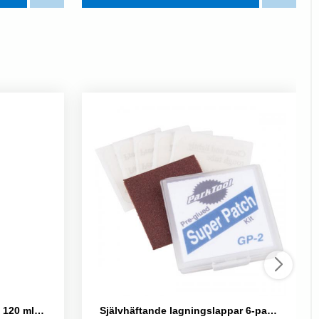
MUC-OFF All Weather Lube 120 ml – Kedjeolja för Alla Väderförhållanden
Självhäftande lagningslappar 6-pack Park Tool