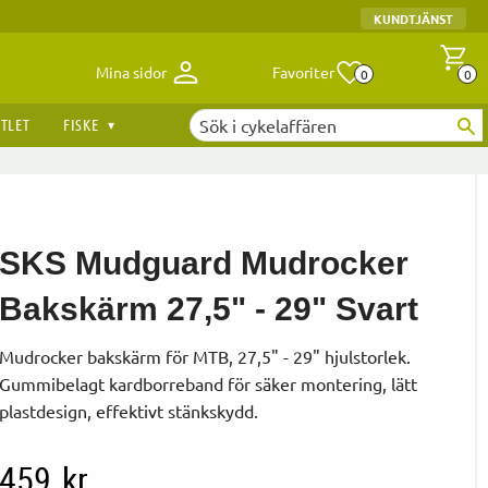
KUNDTJÄNST
Antal fav
A
Mina sidor
Favoriter
0
0
TLET
FISKE
SKS Mudguard Mudrocker
Bakskärm 27,5" - 29" Svart
Mudrocker bakskärm för MTB, 27,5" - 29" hjulstorlek.
Gummibelagt kardborreband för säker montering, lätt
plastdesign, effektivt stänkskydd.
459
kr