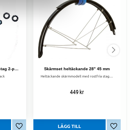
Skärmstagsfästen till SKS stag 2-pack
Skärmset heltäckande 28" 45 mm
ack
Heltäckande skärmmodell med rostfria stag/skruvar. Komplett sats med förmonterade stag vilket underlättar monteringen avsevärt. Skärmbredd 45 mm.
449
kr
Lägg till i favoriter
Lägg till