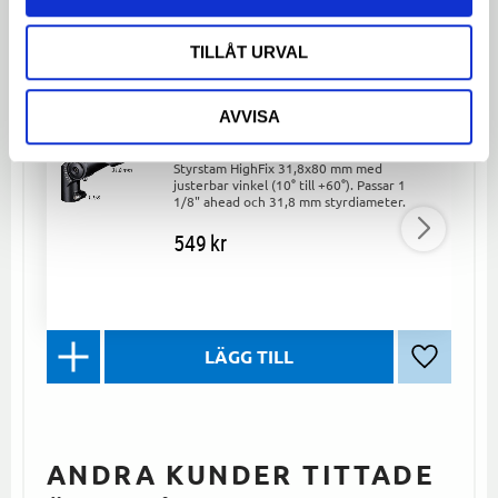
LIKNANDE PRODUKTER
TILLÅT URVAL
AVVISA
Styrstam HighFix Justerbar 31,8
x 80 mm
Styrstam HighFix 31,8x80 mm med
justerbar vinkel (10° till +60°). Passar 1
1/8" ahead och 31,8 mm styrdiameter.
549
kr
Lägg till 
ANDRA KUNDER TITTADE