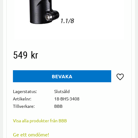
549
kr
BEVAKA
Lägg till i
Lagerstatus
Slutsåld
Artikelnr
18-BHS-3408
Tillverkare
BBB
Visa alla produkter från BBB
Ge ett omdöme!