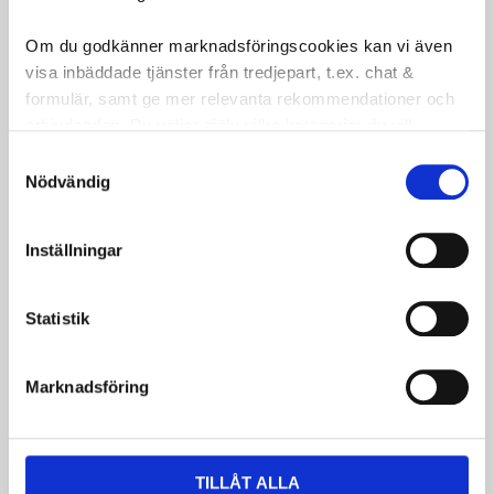
förbättrad komfort och kontroll.
Om du godkänner marknadsföringscookies kan vi även
Omdömen
visa inbäddade tjänster från tredjepart, t.ex. chat &
formulär, samt ge mer relevanta rekommendationer och
Du
erbjudanden. Du väljer själv vilka kategorier du vill
LOGGA IN FÖR ATT GE
godkänna och kan när som helst ändra ditt val.
Samtyckesval
OMDÖME
Nödvändig
Inställningar
Statistik
Bli den första att lämna ett omdöme.
Marknadsföring
Dela med dig
Facebook
Twitter
LinkedIn
TILLÅT ALLA