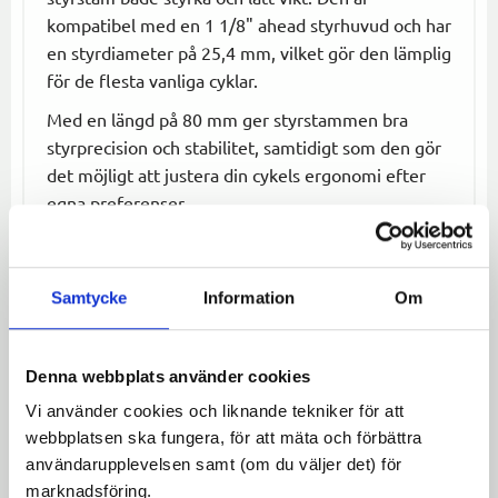
kompatibel med en 1 1/8" ahead styrhuvud och har
en styrdiameter på 25,4 mm, vilket gör den lämplig
för de flesta vanliga cyklar.
Med en längd på 80 mm ger styrstammen bra
styrprecision och stabilitet, samtidigt som den gör
det möjligt att justera din cykels ergonomi efter
egna preferenser.
Specifikationer:
Längd:
80 mm
Samtycke
Information
Om
Styrdiameter:
25,4 mm
För 1 1/8" ahead
Vinkel:
Justerbar från -10° till +60°
Denna webbplats använder cookies
Material:
Aluminium 6061-T6 (3D-format)
Vi använder cookies och liknande tekniker för att
webbplatsen ska fungera, för att mäta och förbättra
HighFix Justerbar Styrstam – den optimala
användarupplevelsen samt (om du väljer det) för
lösningen för en anpassad cykelupplevelse med
marknadsföring.