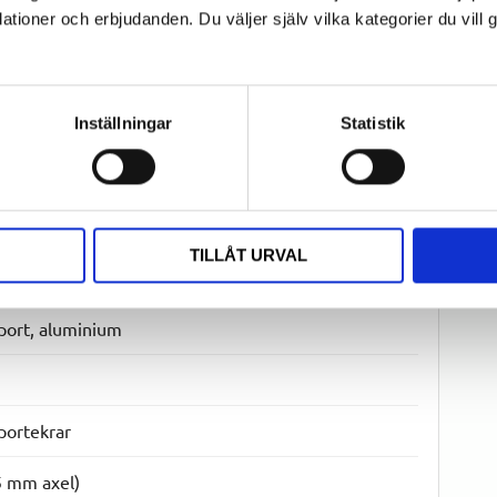
d navbredd och axeldimension före beställning.
ioner och erbjudanden. Du väljer själv vilka kategorier du vil
Inställningar
Statistik
6)
thjul
TILLÅT URVAL
port, aluminium
portekrar
5 mm axel)