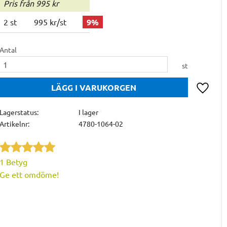
Pris från 995 kr
2
st
995 kr
/
st
9
%
Antal
st
Lägg till 
Lagerstatus
I lager
Artikelnr
4780-1064-02
1 Betyg
Ge ett omdöme!