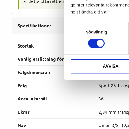
är detta ofta rätt ersättningshjul. Kontrollera allti
ge mer relevanta rekommendat
helst ändra ditt val.
Specifikationer
Samtyckesval
Nödvändig
Storlek
20" (ETRTO 40
Vanlig ersättning för
20 × 2 transpor
AVVISA
Fälgdimension
406-25
Fälg
Sport 25 Trans
Antal ekerhål
36
Ekrar
2,34 mm trans
Nav
Union 3/8" (9,