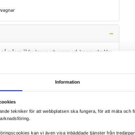
rtvagnar
l på många äldre transportvagnar och transportcyklar
vänds även på olika typer av lastcyklar, arbetscyklar
andel eller annan tung transport innebär Schwalbe
Information
gre risk för punkteringar än enklare transportdäck.
cookies
ande tekniker för att webbplatsen ska fungera, för att mäta och 
marknadsföring.
ler transportcykel med
ngscookies kan vi även visa inbäddade tjänster från tredjepart,