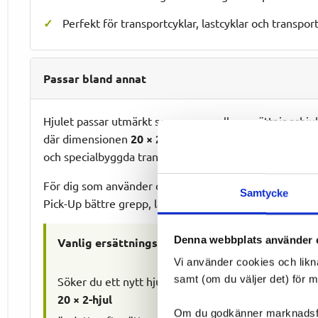
Perfekt för transportcyklar, lastcyklar och transpo
Passar bland annat
Hjulet passar utmärkt som reserv- eller ersättningshju
där dimensionen
20 × 2
tidigare varit standard. Det an
och specialbyggda transportlösningar.
För dig som använder cykeln till leveranser, arbete, h
Samtycke
Pick-Up bättre grepp, längre livslängd och betydligt lä
Denna webbplats använder 
Vanlig ersättningsdimension.
Vi använder cookies och likn
samt (om du väljer det) för 
Söker du ett nytt hjul till en äldre transportvagn el
20 × 2-hjul
Om du godkänner marknadsföri