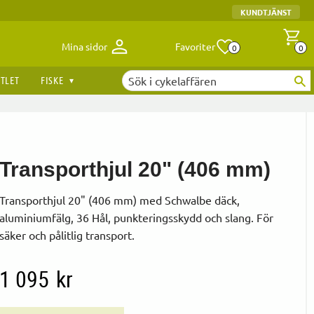
KUNDTJÄNST
Antal fav
A
Mina sidor
Favoriter
0
0
TLET
FISKE
Transporthjul 20" (406 mm)
Transporthjul 20" (406 mm) med Schwalbe däck,
aluminiumfälg, 36 Hål, punkteringsskydd och slang. För
säker och pålitlig transport.
1 095
kr