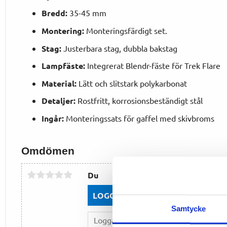
Bredd:
35-45 mm
Montering:
Monteringsfärdigt set.
Stag:
Justerbara stag, dubbla bakstag
Lampfäste:
Integrerat Blendr-fäste för Trek Flare
Material:
Lätt och slitstark polykarbonat
Detaljer:
Rostfritt, korrosionsbeständigt stål
Ingår:
Monteringssats för gaffel med skivbroms
Omdömen
Du
LOGGA IN FÖR ATT GE OMDÖME
Samtycke