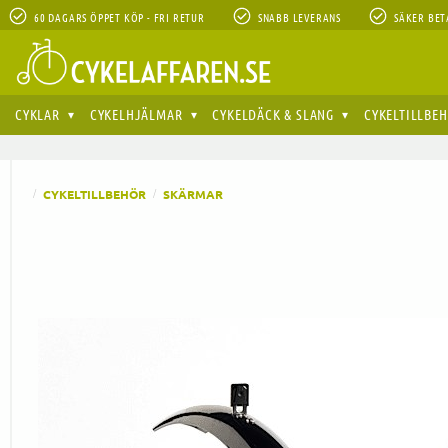
60 DAGARS ÖPPET KÖP - FRI RETUR
SNABB LEVERANS
SÄKER BET
CYKLAR
CYKELHJÄLMAR
CYKELDÄCK & SLANG
CYKELTILLBE
CYKELTILLBEHÖR
SKÄRMAR