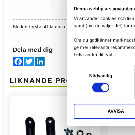
Denna webbplats använder 
Vi använder cookies och likn
samt (om du väljer det) för 
Bli den första att lämna ett omdöme.
Om du godkänner marknadsföri
ge mer relevanta rekommendat
Dela med dig
helst ändra ditt val.
Facebook
Twitter
LinkedIn
Samtyckesval
Nödvändig
LIKNANDE PRODUKTER
AVVISA