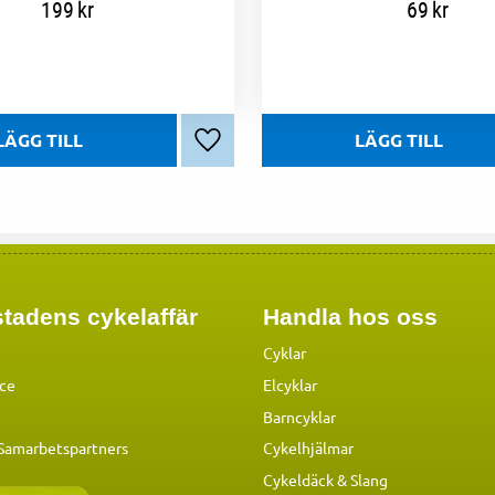
199
kr
69
kr
Lägg till i favoriter
tadens cykelaffär
Handla hos oss
Cyklar
ice
Elcyklar
Barncyklar
 Samarbetspartners
Cykelhjälmar
Cykeldäck & Slang