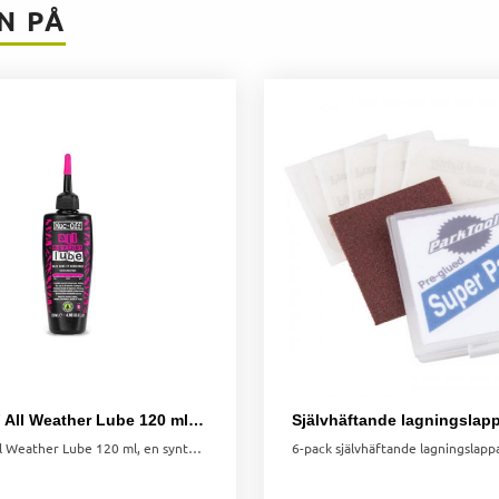
N PÅ
MUC-OFF All Weather Lube 120 ml – Kedjeolja för Alla Väderförhållanden
MUC-OFF All Weather Lube 120 ml, en syntetisk kedjeolja som skyddar din kedja i alla väderförhållanden. Ekologisk och effektiv.