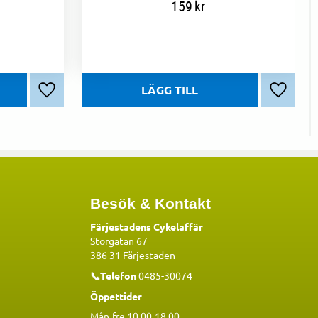
159
kr
Lägg till i favoriter
Lägg till
Besök & Kontakt
Färjestadens Cykelaffär
Storgatan 67
386 31 Färjestaden
📞Telefon
0485-30074
Öppettider
Mån-fre 10.00-18.00