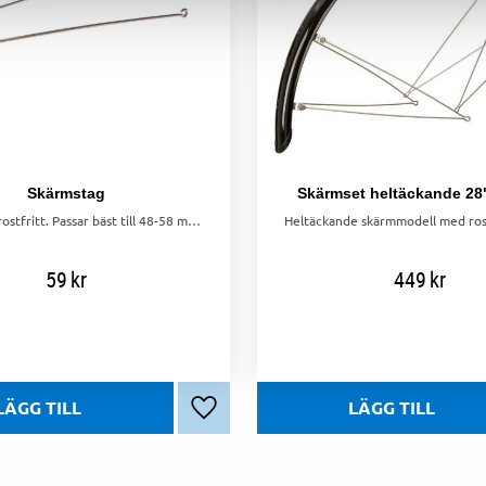
Skärmstag
Skärmset heltäckande 28
Skärmstag, rostfritt. Passar bäst till 48-58 mm breda skärmar.
59
kr
449
kr
Lägg till i favoriter