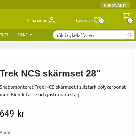
KUNDTJÄNST
Antal fav
A
Mina sidor
Favoriter
0
0
TLET
FISKE
Trek NCS skärmset 28"
Snabbmonterat Trek NCS skärmset i slitstark polykarbonat
med Blendr-fäste och justerbara stag.
649
kr
Antal