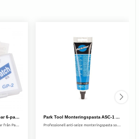
Självhäftande lagningslappar 6-pack Park Tool
Park Tool Monteringspasta ASC-1 Anti-Seize Compound
6-pack självhäftande lagningslappar från Park Tool. Enkel och snabb reparation av punkteringar för bästa resultat.
Professionell anti-seize monteringspasta som minskar friktion och förhindrar fastrostning vid montering av cykelkomponenter.