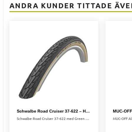
ANDRA KUNDER TITTADE ÄVE
Schwalbe Road Cruiser 37-622 – Hållbart & Pålitligt Cykeldäck
Schwalbe Road Cruiser 37-622 med Green Compound – hållbart, pålitligt och stilrent däck med K-Guard punkteringsskydd för trygg stadscykling.