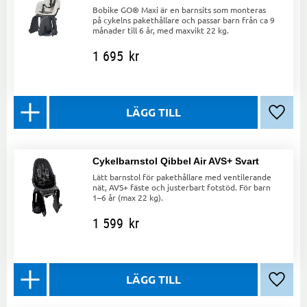
Bobike GO® Maxi är en barnsits som monteras
på cykelns pakethållare och passar barn från ca 9
månader till 6 år, med maxvikt 22 kg.
1 695
kr
Lägg ti
Cykelbarnstol Qibbel Air AVS+ Svart
Lätt barnstol för pakethållare med ventilerande
nät, AVS+ fäste och justerbart fotstöd. För barn
1–6 år (max 22 kg).
1 599
kr
Lägg ti