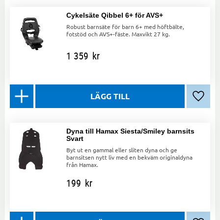
Cykelsäte Qibbel 6+ för AVS+
Robust barnsäte för barn 6+ med höftbälte,
fotstöd och AVS+-fäste. Maxvikt 27 kg.
1 359
kr
Lägg ti
Dyna till Hamax Siesta/Smiley barnsits
Svart
Byt ut en gammal eller sliten dyna och ge
barnsitsen nytt liv med en bekväm originaldyna
från Hamax.
199
kr