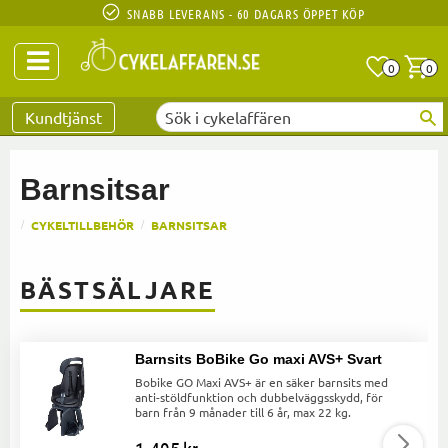
SNABB LEVERANS - 60 DAGARS ÖPPET KÖP
Anta
A
0
0
Favoriter
Kundtjänst
Barnsitsar
CYKELTILLBEHÖR
BARNSITSAR
BÄSTSÄLJARE
Barnsits BoBike Go maxi AVS+ Svart
Bobike GO Maxi AVS+ är en säker barnsits med
anti-stöldfunktion och dubbelväggsskydd, för
barn från 9 månader till 6 år, max 22 kg.