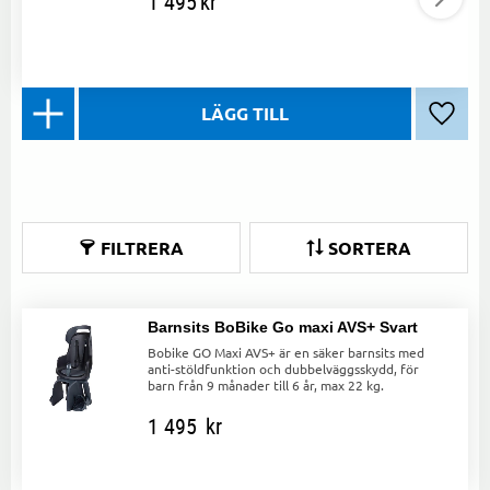
1 495
kr
Lägg ti
FILTRERA
SORTERA
Barnsits BoBike Go maxi AVS+ Svart
Bobike GO Maxi AVS+ är en säker barnsits med
anti-stöldfunktion och dubbelväggsskydd, för
barn från 9 månader till 6 år, max 22 kg.
1 495
kr