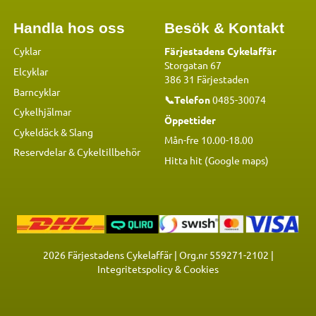
Handla hos oss
Besök & Kontakt
Cyklar
Färjestadens Cykelaffär
Storgatan 67
Elcyklar
386 31 Färjestaden
Barncyklar
📞Telefon
0485-30074
Cykelhjälmar
Öppettider
Cykeldäck & Slang
Mån-fre 10.00-18.00
Reservdelar
&
Cykeltillbehör
Hitta hit (Google maps)
2026
Färjestadens Cykelaffär | Org.nr 559271-2102 |
Integritetspolicy & Cookies