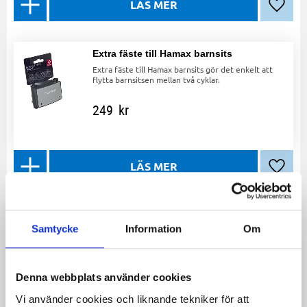
Lägg ti
Extra fäste till Hamax barnsits
Extra fäste till Hamax barnsits gör det enkelt att
flytta barnsitsen mellan två cyklar.
249
kr
Lägg ti
Hamax Caress Barnsits – Justerbart
Ryggstöd
Samtycke
Information
Om
Hamax Caress barnsits med justerbart ryggstöd,
reflex och viloläge för komfort och säkerhet.
Perfekt för växande barn.
Denna webbplats använder cookies
1 799
kr
Vi använder cookies och liknande tekniker för att