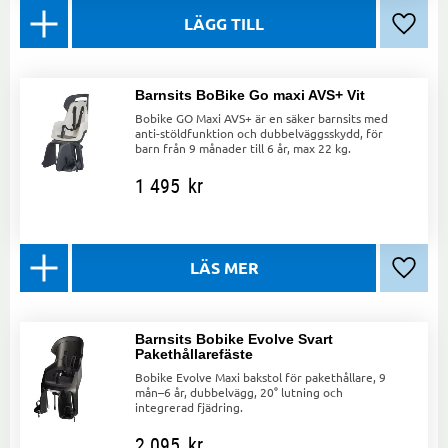
Lägg ti
Barnsits BoBike Go maxi AVS+ Vit
Bobike GO Maxi AVS+ är en säker barnsits med
anti-stöldfunktion och dubbelväggsskydd, för
barn från 9 månader till 6 år, max 22 kg.
1 495
kr
Lägg ti
Barnsits Bobike Evolve Svart
Pakethållarefäste
Bobike Evolve Maxi bakstol för pakethållare, 9
mån–6 år, dubbelvägg, 20° lutning och
integrerad fjädring.
2 095
kr