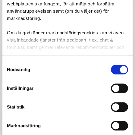
webbplatsen ska fungera, för att mäta och förbättra
användarupplevelsen samt (om du väljer det) för
marknadsföring.
Lägg ti
Om du godkänner marknadsföringscookies kan vi även
Hamax Zenith Cykelstol
visa inbäddade tjänster från tredjepart, t.ex. chat &
Robust Hamax Zenith cykelstol för pakethållare,
formulär, samt ge mer relevanta rekommendationer och
växer med barnet, fjädring och justerbara
fotstöd.
erbjudanden. Du väljer själv vilka kategorier du vill
godkänna och kan när som helst ändra ditt val.
999
kr
Samtyckesval
Nödvändig
Inställningar
Lägg ti
Statistik
Hona för Hamax Smiley/Siesta
Hona för selen till Hamax Smiley/Siesta barnsits,
säker och enkel att använda.
Marknadsföring