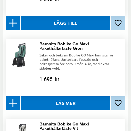
Lägg ti
Barnsits Bobike Go Maxi
Pakethållarfäste Grön
Säker och bekväm Bobike GO Maxi barnsits för
pakethållare. Justerbara fotstöd och
bältesystem för barn 9 mån–6 år, med extra
sidobeskydd.
1 695
kr
Lägg ti
Barnsits Bobike Go Maxi
Pakethållarfäste Vit