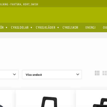
ALNING - FAKTURA, KORT, SWISH
HÖR
CYKELDELAR
CYKELKLÄDER
CYKELSKOR
ENERGI
OU
Visa endast
ctra
2
Finns i lager
3