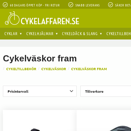
60 DAGARS ÖPPET KÖP - FRI RETUR
SNABB LEVERANS
SÄKER BET
CYKLAR
CYKELHJÄLMAR
CYKELDÄCK & SLANG
CYKELTILLBE
Cykelväskor fram
CYKELTILLBEHÖR
CYKELVÄSKOR
CYKELVÄSKOR FRAM
Prisintervall
Tillverkare
199
459
BBB
1
Basil
1
Spe
XLC
1