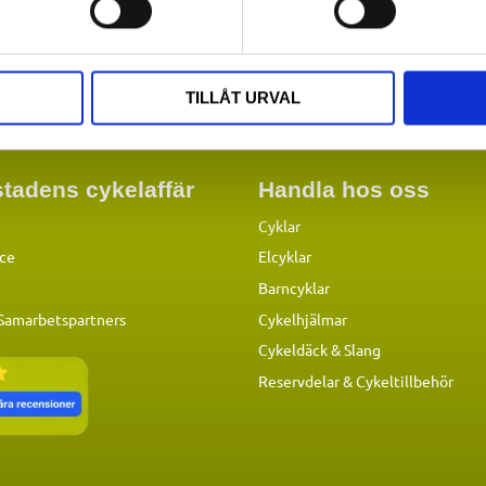
TILLÅT URVAL
tadens cykelaffär
Handla hos oss
Cyklar
ice
Elcyklar
Barncyklar
 Samarbetspartners
Cykelhjälmar
Cykeldäck & Slang
Reservdelar
&
Cykeltillbehör