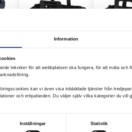
Information
Design
Korgväska Maxi med Reflex
Korgväska Mid
cookies
Basil Ramväska Sport Design – Kompakt och vattentålig ramväska med mobilficka, nätfack och regnskydd, 1 L volym.
Maxi Korgväska för Spectra Pronto Carry On med reflexdetaljer, regnskydd, bärhandtag och uttag för virelås. Perfekt för säker och synlig transport.
ande tekniker för att webbplatsen ska fungera, för att mäta och 
marknadsföring.
459
kr
399
ngscookies kan vi även visa inbäddade tjänster från tredjepart,
ioner och erbjudanden. Du väljer själv vilka kategorier du vil
Lägg till i favoriter
Lägg till i favoriter
Inställningar
Statistik