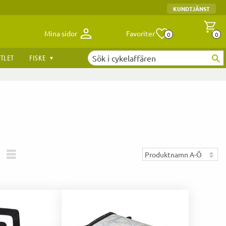
KUNDTJÄNST
Antal fav
A
Mina sidor
Favoriter
0
0
TLET
FISKE