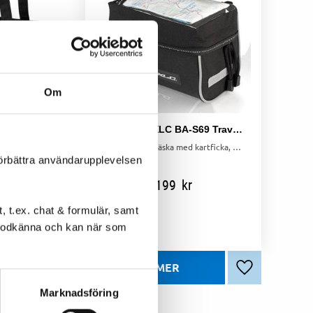
Om
i med Reflex
Styrväska XLC BA-S69 Traveller
Korgväska för Spectra Pronto Carry on Midi med regnskydd, reflekterande material, bärhandtag, och uttag för virelås.
Kompakt styrväska med kartficka, 3 liter kapacitet. Perfekt för praktisk förvaring på cykelturen.
förbättra användarupplevelsen
kr
199
kr
 t.ex. chat & formulär, samt
l godkänna och kan när som
Lägg till i favoriter
Lägg till i favo
Marknadsföring