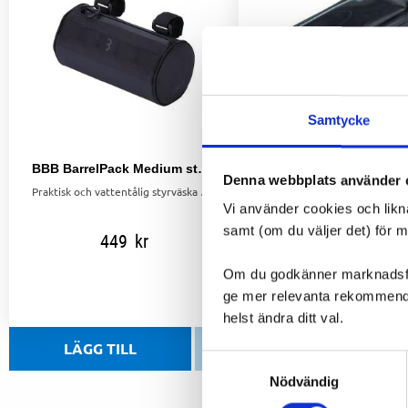
Samtycke
BBB BarrelPack Medium styrväska 1,5 L
Basil Ramväska Sport 
Denna webbplats använder 
Praktisk och vattentålig styrväska med 1,5 L volym, smart förvaring och stabil passform på olika typer av styren.
Vi använder cookies och likn
samt (om du väljer det) för 
449
kr
299
kr
Om du godkänner marknadsföri
ge mer relevanta rekommendat
helst ändra ditt val.
Lägg till i favoriter
Samtyckesval
Nödvändig