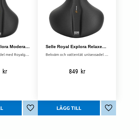
Selle Royal Explora Moderate Unisex Sadel Royalgel
Selle Royal Explora Relaxed Unisex Sadel Royalgel
Vattentät unisexsadel med Royalgel och ergonomisk design för bekväm pendling och längre turer.
Bekväm och vattentät unisexsadel med Royalgel och tryckavlastning för pendling och längre turer.
kr
849
kr
Lägg till i favoriter
Lägg till i favo