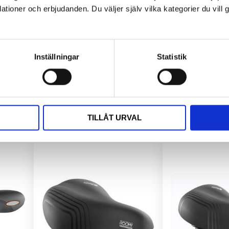
ioner och erbjudanden. Du väljer själv vilka kategorier du vil
Sadel Freeway Fit Selle Royal dam
Sadel ROK Selle Royal
Sadel SR 
Selle Royal Freeway Fit damsadel med Slow Fit-skum för komfort och jämn viktfördelning. Perfekt för bekväma och stötfria cykelturer.
Selle Royal ROK-sadel ger komfort för upprätt sittställning, minskar tryck på känsliga punkter med 40 %. Mått: L 134 mm / B 220 mm.
699
kr
199
Inställningar
Statistik
TILLÅT URVAL
Lägg till i favoriter
Lägg till i favoriter