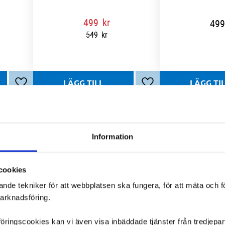
499
kr
499
549
kr
Lägg till i favoriter
Lägg till i favoriter
Information
cookies
ande tekniker för att webbplatsen ska fungera, för att mäta och 
marknadsföring.
ngscookies kan vi även visa inbäddade tjänster från tredjepart,