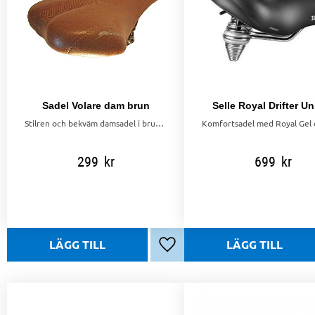
Sadel Volare dam brun
Selle Royal Drifter Un
Stilren och bekväm damsadel i brun färg – perfekt för vardagscykling, pendling och citybruk.
299
kr
699
kr
Lägg till i favoriter