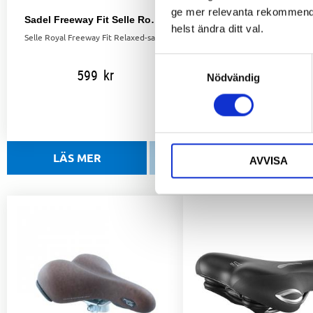
ge mer relevanta rekommendat
Sadel Freeway Fit Selle Royal Relaxed
helst ändra ditt val.
Selle Royal Freeway Fit Relaxed-sadel med Slow Fit-skum för maximal komfort och stötdämpning. Perfekt för långa turer.
Samtyckesval
599
kr
599
kr
Nödvändig
AVVISA
Lägg till i favoriter