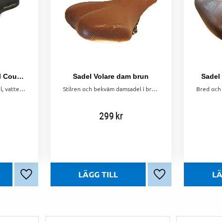
Selle Royal Gel Sadel Country Relaxed
Sadel Volare dam brun
Sadel
Bred och bekväm gel-sadel, vattenresistent och passar både dam och herr. Perfekt för långa cykelturer.
Stilren och bekväm damsadel i brun färg – perfekt för vardagscykling, pendling och citybruk.
299
kr
Lägg till i favoriter
Lägg till i favorite