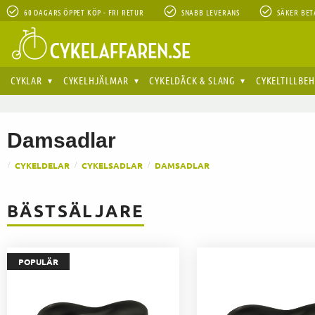
60 DAGARS ÖPPET KÖP - FRI RETUR
SNABB LEVERANS
SÄKER BET
CYKLAR
CYKELHJÄLMAR
CYKELDÄCK & SLANG
CYKELTILLBE
Damsadlar
CYKELDELAR
CYKELSADLAR
DAMSADLAR
BÄSTSÄLJARE
POPULÄR