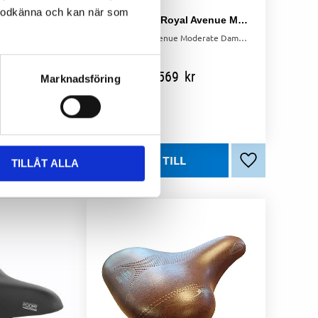
l godkänna och kan när som
Moody Dam
Sadel Selle Royal Avenue Moderate Dam
SR Moody Dam Sadel – En prisvärd och bekväm sadel för långa och korta cykelturer.
Selle Royal Avenue Moderate Dam-sadel med Royal Gel för ökad komfort och en klassisk design, 258 mm lång och 183 mm bred.
kr
569
kr
Marknadsföring
TILLÅT ALLA
Lägg till i favoriter
Lägg till i favo