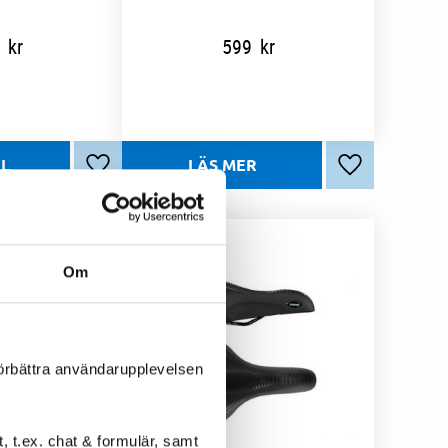
kr
599
kr
Lägg till i favoriter
Lägg till i favo
Om
förbättra användarupplevelsen
 t.ex. chat & formulär, samt