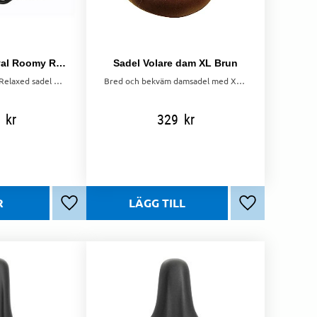
Sadel Selle Royal Roomy Relaxed
Sadel Volare dam XL Brun
Selle Royal Roomy Relaxed sadel med Slow fit-skum för optimal komfort och stötabsorption. Mått: 277 x 215 mm.
Bred och bekväm damsadel med XL-passform – perfekt för stadspendling och längre fritidsturer.
kr
329
kr
Lägg till i favoriter
Lägg till i favo