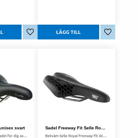
Lägg till i favoriter
Lägg till i favo
unisex svart
Sadel Freeway Fit Selle Royal Athletic
Bred och bekväm sadel för dig som cyklar med upprätt sittställning. Fördjupning i sadeln för ytterligare avlastning i mellangården.
Bekväm Selle Royal Freeway Fit Athletic-sadel med stötdämpande Slow Fit-skum. Optimal för sportigare cykelturer.