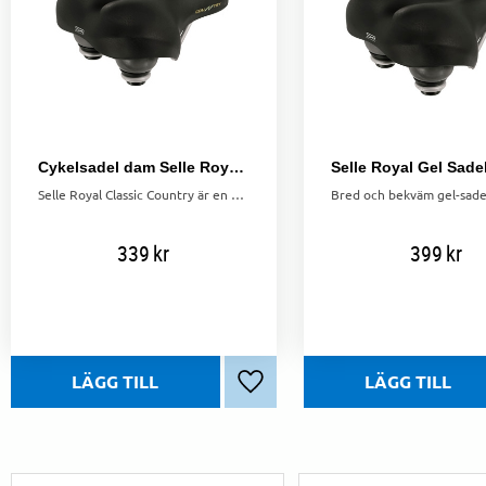
Cykelsadel dam Selle Royal Classic Country bred komfortsadel vattenresistent svart
Selle Royal Classic Country är en bred och bekväm damsadel, vattenresistent för långvarig komfort och hållbarhet vid cykling.
339
kr
399
kr
Lägg till i favoriter