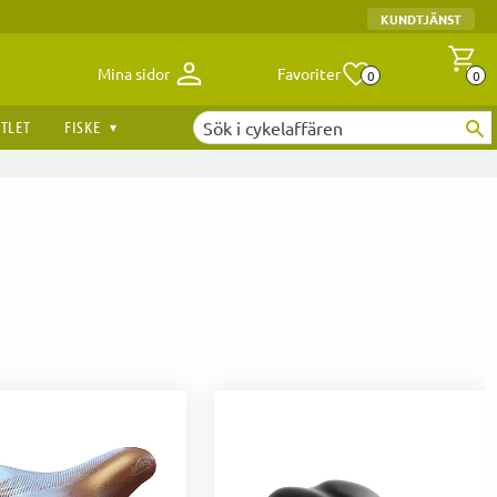
KUNDTJÄNST
Antal fav
A
Mina sidor
Favoriter
0
0
TLET
FISKE