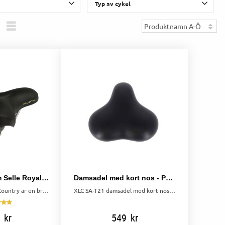
Typ av cykel
Herr
17
Unisex
7
Standardcykel
24
Hybridcykel
10
Mountainbike
2
Elcykel
1
Visa fler
Cykelsadel dam Selle Royal Classic Country bred komfortsadel vattenresistent svart
Damsadel med kort nos - Perfekt för kjol och klänning
Selle Royal Classic Country är en bred och bekväm damsadel, vattenresistent för långvarig komfort och hållbarhet vid cykling.
XLC SA-T21 damsadel med kort nos för kjol och klänning. Komfortabel stoppning och fjäderdämpning gör den perfekt för stadscykling.
kr
549
kr