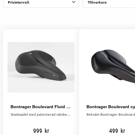
Prisintervall
Tillverkare
199
999
Bassano
2
Bontrager
Ergon
1
Selle Royal
Visa fler
Bontrager Boulevard Fluid cykelsadel
Stadssadel med patenterad vätsketeknik som minskar tryck och ger maximal komfort vid pendling.
999
kr
499
kr