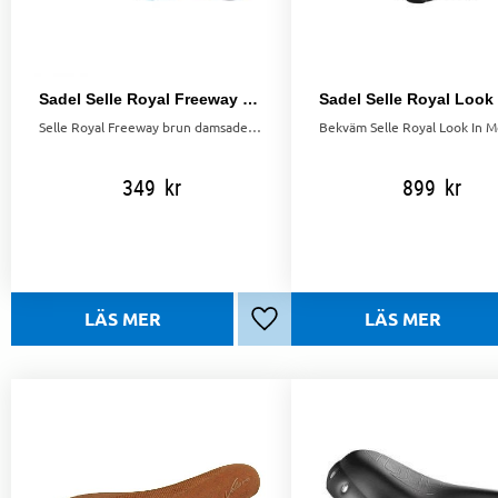
Sadel Selle Royal Freeway Brun
Selle Royal Freeway brun damsadel med klassisk design, perfekt för bekväma cykelturer. Längd: 256 mm, Bredd: 214 mm.
349
kr
899
kr
Lägg till i favoriter