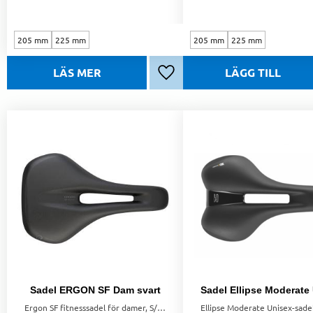
205 mm
225 mm
205 mm
225 mm
Lägg till i favoriter
Sadel ERGON SF Dam svart
Ergon SF fitnesssadel för damer, S/M, svart — ergonomisk och avlastande med ortopediskt komfortskum.