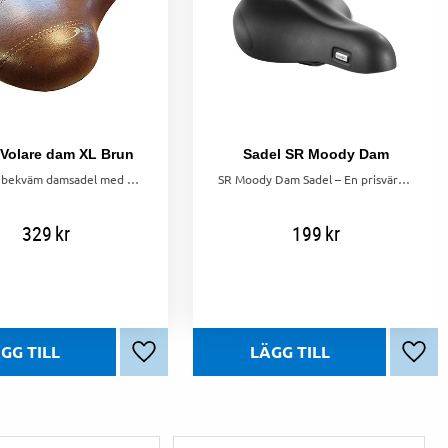
 Volare dam XL Brun
Sadel SR Moody Dam
Bred och bekväm damsadel med XL-passform – perfekt för stadspendling och längre fritidsturer.
SR Moody Dam Sadel – En prisvärd och bekväm sadel för långa och korta cykelturer.
329
kr
199
kr
r
Lägg till i favoriter
Lägg 