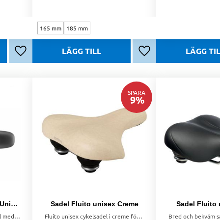
165 mm
185 mm
Lägg till i favoriter
Lägg till i favoriter
SPARA
9
%
Sadel Ellipse Moderate Unisex
Sadel Fluito unisex Creme
Sadel Fluito 
Ellipse Moderate Unisex-sadel med 3D Skingel för maximal avlastning och komfort. L 276mm / B 180mm, vikt 474g.
Fluito unisex cykelsadel i creme för dig med upprätt sittställning. Bred och bekväm med fördjupning för extra avlastning.