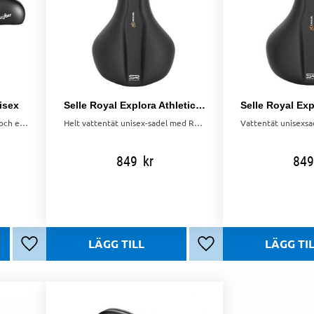
isex
Selle Royal Explora Athletic Unisex Sadel Royalgel
Komfortsadel med Royal Gel och elastomerfjädring. Bred och slitstark för stad och längre turer.
Helt vattentät unisex-sadel med Royalgel och RVL-teknologi för omedelbar komfort och avlastning.
849
kr
849
Lägg till i favoriter
Lägg till i favoriter