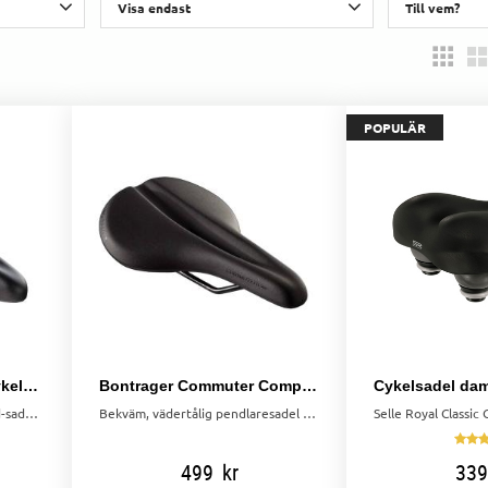
Visa endast
Till vem?
2
Finns i lager
22
Dam
28
14
POPULÄR
Bontrager Boulevard cykelsadel
Bontrager Commuter Comp cykelsadel
Bekväm Bontrager Boulevard-sadel med fullängdskanal och mjuk stoppning för avslappnad stads- och fritidscykling.
Bekväm, vädertålig pendlaresadel med fullängdskanal och stödjande dyna — perfekt för pendling och fitness.
499
kr
339