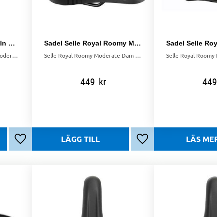
Sadel Selle Royal Look In moderate dam
Sadel Selle Royal Roomy Moderate Dam
Bekväm Selle Royal Look In Moderate damsadel med royalgel. Ergonomisk design för framåtlutande sittposition.
Selle Royal Roomy Moderate Dam sadel med Slow fit-skum för bekväm och stötabsorberande cykling. Mått: 265 x 165 mm.
449
kr
449
Lägg till i favoriter
Lägg till i favoriter