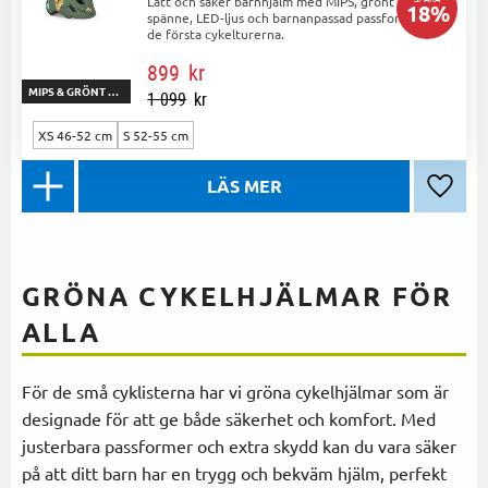
Lätt och säker barnhjälm med MIPS, grönt
18
%
spänne, LED-ljus och barnanpassad passform för
de första cykelturerna.
899
kr
MIPS & GRÖNT SPÄNNE
1 099
kr
XS 46-52 cm
S 52-55 cm
Lägg ti
GRÖNA CYKELHJÄLMAR FÖR
ALLA
För de små cyklisterna har vi gröna cykelhjälmar som är
designade för att ge både säkerhet och komfort. Med
justerbara passformer och extra skydd kan du vara säker
på att ditt barn har en trygg och bekväm hjälm, perfekt