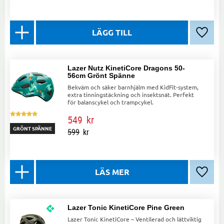
Lägg ti
Lazer Nutz KinetiCore Dragons 50-
56cm Grönt Spänne
Bekväm och säker barnhjälm med KidFit-system,
extra tinningstäckning och insektsnät. Perfekt
för balanscykel och trampcykel.
549
kr
GRÖNT SPÄNNE
599
kr
Lägg ti
Lazer Tonic KinetiCore Pine Green
Lazer Tonic KinetiCore – Ventilerad och lättviktig