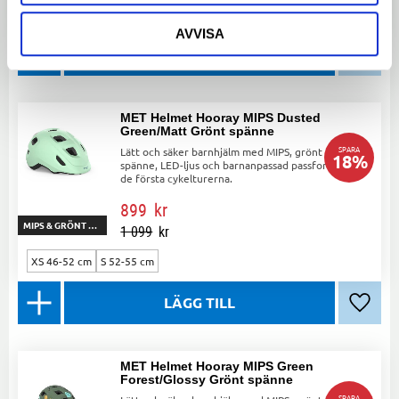
XS 46-52 cm
S 52-55 cm
AVVISA
Lägg ti
MET Helmet Hooray MIPS Dusted
Green/Matt Grönt spänne
SPARA
Lätt och säker barnhjälm med MIPS, grönt
18
%
spänne, LED-ljus och barnanpassad passform för
de första cykelturerna.
899
kr
MIPS & GRÖNT SPÄNNE
1 099
kr
XS 46-52 cm
S 52-55 cm
Lägg ti
MET Helmet Hooray MIPS Green
Forest/Glossy Grönt spänne
SPARA