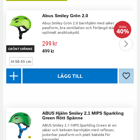
Abus Smiley Grön 2.0
Abus Smiley Grön 2.0 barnhjälm med säker
SPARA
passform, bra ventilation och förlängd skärm för
40
%
optimalt ansiktsskydd.
299
kr
GRÖNT SPÄNNE
499
kr
M 50-55 cm
Lägg ti
ABUS Hjälm Smiley 2.1 MIPS Sparkling
Green Rött Spänne
ABUS Smiley 2.1 MIPS Sparkling Green är en
säker och bekväm barnhjälm med reflexer,
justerbar passform och platt baksida för
barnsadel.