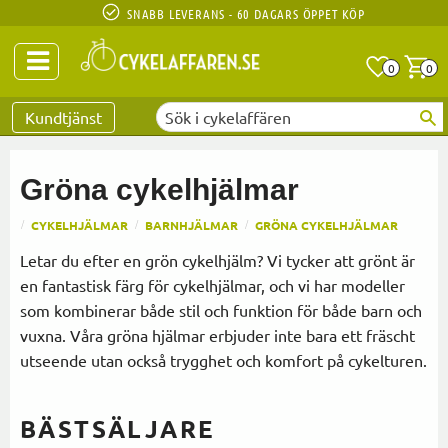
SNABB LEVERANS - 60 DAGARS ÖPPET KÖP
Anta
A
0
0
Favoriter
Kundtjänst
Gröna cykelhjälmar
CYKELHJÄLMAR
BARNHJÄLMAR
GRÖNA CYKELHJÄLMAR
Letar du efter en grön cykelhjälm? Vi tycker att grönt är
en fantastisk färg för cykelhjälmar, och vi har modeller
som kombinerar både stil och funktion för både barn och
vuxna. Våra gröna hjälmar erbjuder inte bara ett fräscht
utseende utan också trygghet och komfort på cykelturen.
BÄSTSÄLJARE