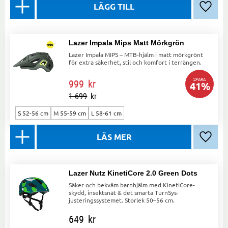
Lägg ti
Lazer Impala Mips Matt Mörkgrön
Lazer Impala MIPS – MTB-hjälm i matt mörkgrönt
för extra säkerhet, stil och komfort i terrängen.
SPARA
999
kr
41
%
1 699
kr
S 52-56 cm
M 55-59 cm
L 58-61 cm
Lägg ti
Lazer Nutz KinetiCore 2.0 Green Dots
Säker och bekväm barnhjälm med KinetiCore-
skydd, insektsnät & det smarta TurnSys-
justeringssystemet. Storlek 50–56 cm.
649
kr