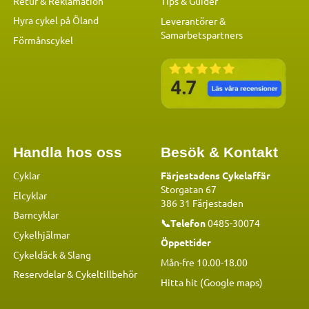
Retur & Reklamation
Tips & Guider
Hyra cykel på Öland
Leverantörer &
Samarbetspartners
Förmånscykel
Handla hos oss
Besök & Kontakt
Cyklar
Färjestadens Cykelaffär
Storgatan 67
Elcyklar
386 31 Färjestaden
Barncyklar
📞Telefon
0485-30074
Cykelhjälmar
Öppettider
Cykeldäck & Slang
Mån-fre 10.00-18.00
Reservdelar
&
Cykeltillbehör
Hitta hit (Google maps)