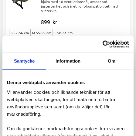
hjälm med 18 ventilationshål, avancerad
justerbarhet och året runt-kompatibilitet med
Vinterkit.
899
kr
S 52-56 cm
M 55-59 cm
L 58-61 cm
Lägg ti
Samtycke
Information
Om
Lazer Verde KinetiCore Lemongrass
Verde KinetiCore – en återvunnen och
återvinningsbar stadshjälm. EcoLoc-design, smart
Denna webbplats använder cookies
ventilation och vinterkit-kompatibel.
Vi använder cookies och liknande tekniker för att
1 149
kr
webbplatsen ska fungera, för att mäta och förbättra
användarupplevelsen samt (om du väljer det) för
S/M (50-56 cm)
M/L (55-61 cm)
marknadsföring.
Lägg ti
Om du godkänner marknadsföringscookies kan vi även
visa inbäddade tjänster från tredjepart, t.ex. chat &