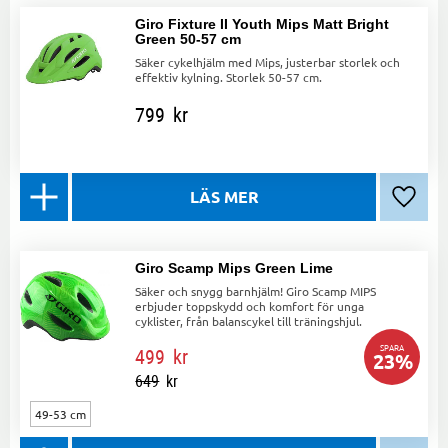
Giro Fixture II Youth Mips Matt Bright
Green 50-57 cm
Säker cykelhjälm med Mips, justerbar storlek och
effektiv kylning. Storlek 50-57 cm.
799
kr
Lägg ti
Giro Scamp Mips Green Lime
Säker och snygg barnhjälm! Giro Scamp MIPS
erbjuder toppskydd och komfort för unga
cyklister, från balanscykel till träningshjul.
SPARA
499
kr
23
%
649
kr
49-53 cm