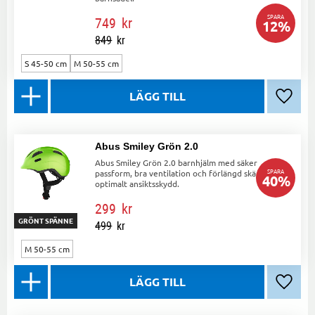
SPARA
749
kr
12
%
849
kr
S 45-50 cm
M 50-55 cm
Lägg ti
Abus Smiley Grön 2.0
Abus Smiley Grön 2.0 barnhjälm med säker
SPARA
passform, bra ventilation och förlängd skärm för
40
%
optimalt ansiktsskydd.
299
kr
GRÖNT SPÄNNE
499
kr
M 50-55 cm
Lägg ti