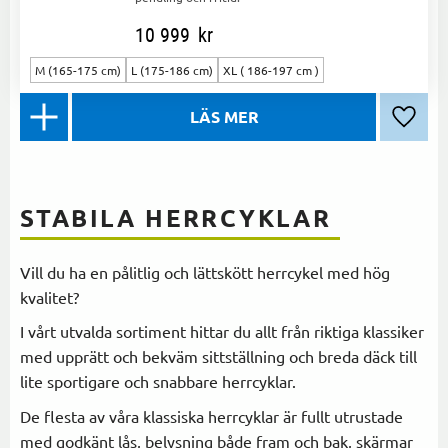
10 999
kr
M (165-175 cm)
L (175-186 cm)
XL ( 186-197 cm )
Lägg ti
STABILA HERRCYKLAR
Vill du ha en pålitlig och lättskött herrcykel med hög
kvalitet?
I vårt utvalda sortiment hittar du allt från riktiga klassiker
med upprätt och bekväm sittställning och breda däck till
lite sportigare och snabbare herrcyklar.
De flesta av våra klassiska herrcyklar är fullt utrustade
med godkänt lås, belysning både fram och bak, skärmar