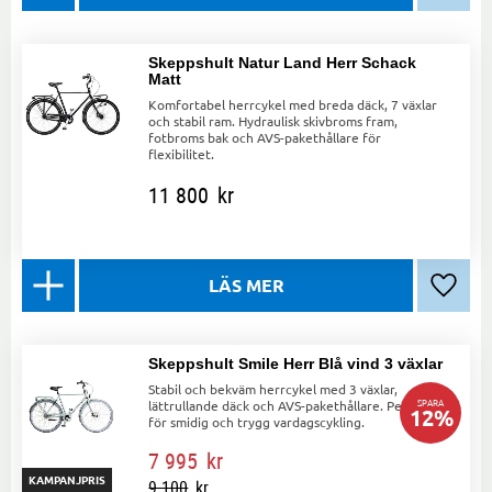
Skeppshult Natur Land Herr Schack
Matt
Komfortabel herrcykel med breda däck, 7 växlar
och stabil ram. Hydraulisk skivbroms fram,
fotbroms bak och AVS-pakethållare för
flexibilitet.
11 800
kr
Lägg ti
Skeppshult Smile Herr Blå vind 3 växlar
Stabil och bekväm herrcykel med 3 växlar,
SPARA
lättrullande däck och AVS-pakethållare. Perfekt
12
%
för smidig och trygg vardagscykling.
7 995
kr
KAMPANJPRIS
9 100
kr