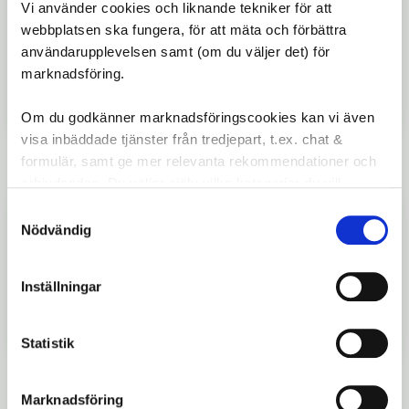
Vi använder cookies och liknande tekniker för att
Suverän Stad — robust pendlarcykel med 10
växlar, höghållfast stålram, Shimano CUES 1x10
webbplatsen ska fungera, för att mäta och förbättra
och AVS-pakethållare.
användarupplevelsen samt (om du väljer det) för
15 500
kr
marknadsföring.
Om du godkänner marknadsföringscookies kan vi även
visa inbäddade tjänster från tredjepart, t.ex. chat &
Lägg ti
formulär, samt ge mer relevanta rekommendationer och
erbjudanden. Du väljer själv vilka kategorier du vill
godkänna och kan när som helst ändra ditt val.
Samtyckesval
Trek FX 2 Equipped Lava
Nödvändig
FX 2 Equipped är en mångsidig hybridcykel med
lätt aluminiumram, 9 växlar och hållbara däck,
perfekt för pendling och fritidscykling.
Inställningar
10 499
kr
L (175-186 cm)
Statistik
Lägg ti
Marknadsföring