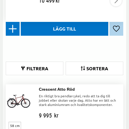
10 499
kr
Lägg ti
FILTRERA
SORTERA
Crescent Atto Röd
En riktigt bra pendlarcykel, redo att ta dig till
jobbet eller skolan varje dag. Atto har en lätt och
stark aluminiumram och kvalitetskomponenter.
9 995
kr
58 cm