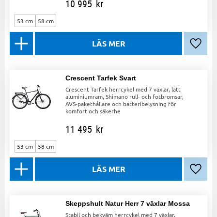
10 995
kr
53 cm
58 cm
Lägg ti
Crescent Tarfek Svart
Crescent Tarfek herrcykel med 7 växlar, lätt
aluminiumram, Shimano rull- och fotbromsar,
AVS-pakethållare och batteribelysning för
komfort och säkerhe
11 495
kr
53 cm
58 cm
Lägg ti
Skeppshult Natur Herr 7 växlar Mossa
Stabil och bekväm herrcykel med 7 växlar,