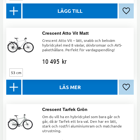
Lägg ti
Crescent Atto Vit Matt
Crescent Atto Vit – lätt, snabb och bekväm
hybridcykel med 8 växlar, skivbromsar och AVS-
pakethållare. Perfekt för vardagspendling!
10 495
kr
53 cm
Lägg ti
Crescent Tarfek Grön
Om du vill ha en hybridcykel som bara går och
går, då är Tarfek ett bra val. Den har en lätt,
stark och rostfri aluminiumram och matchande
utrustning.