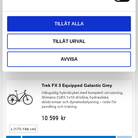
Trek FX 2 Equipped Matt svart
FX 2 Equipped är en mångsidig hybridcykel med
lätt aluminiumram, 9 växlar och hållbara däck,
TILLÅT ALLA
perfekt för pendling och fritidscykling.
10 499
kr
TILLÅT URVAL
L (175-186 cm)
XL ( 186-197 cm )
AVVISA
Lägg ti
Trek FX 3 Equipped Galactic Grey
Mångsidig hybridcykel med komplett utrustning,
Shimano CUES 1x10 drivlina, hydrauliska
skivbromsar och dynamobelysning – redo för
pendling och träning
10 599
kr
L (175-186 cm)