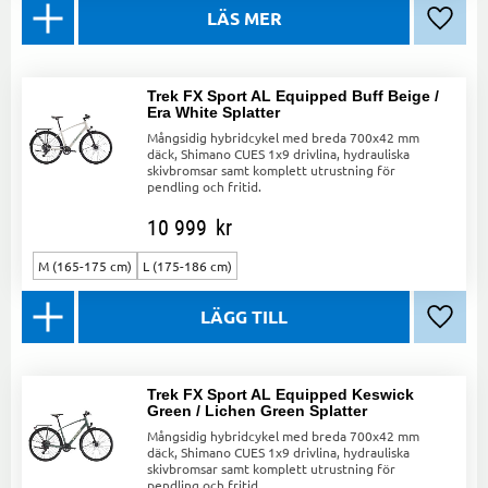
Lägg ti
Trek FX Sport AL Equipped Buff Beige /
Era White Splatter
Mångsidig hybridcykel med breda 700x42 mm
däck, Shimano CUES 1x9 drivlina, hydrauliska
skivbromsar samt komplett utrustning för
pendling och fritid.
10 999
kr
M (165-175 cm)
L (175-186 cm)
Lägg ti
Trek FX Sport AL Equipped Keswick
Green / Lichen Green Splatter
Mångsidig hybridcykel med breda 700x42 mm
däck, Shimano CUES 1x9 drivlina, hydrauliska
skivbromsar samt komplett utrustning för
pendling och fritid.