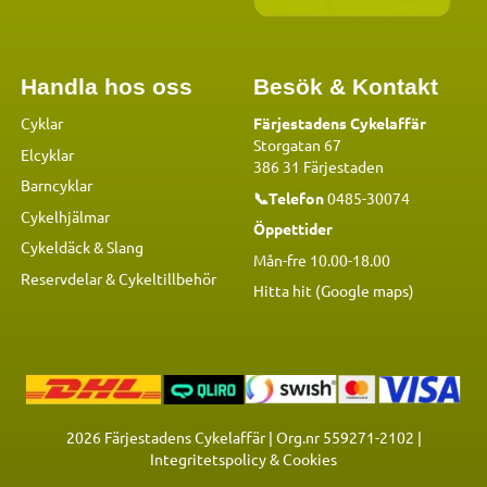
Handla hos oss
Besök & Kontakt
Cyklar
Färjestadens Cykelaffär
Storgatan 67
Elcyklar
386 31 Färjestaden
Barncyklar
📞Telefon
0485-30074
Cykelhjälmar
Öppettider
Cykeldäck & Slang
Mån-fre 10.00-18.00
Reservdelar
&
Cykeltillbehör
Hitta hit (Google maps)
2026
Färjestadens Cykelaffär | Org.nr 559271-2102 |
Integritetspolicy & Cookies