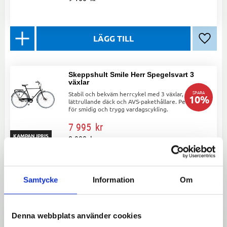
Lägg ti
Skeppshult Smile Herr Spegelsvart 3
växlar
SPARA
Stabil och bekväm herrcykel med 3 växlar,
10
%
lättrullande däck och AVS-pakethållare. Perfekt
för smidig och trygg vardagscykling.
7 995
kr
KAMPANJPRIS
8 900
kr
Samtycke
Information
Om
Lägg ti
Denna webbplats använder cookies
Skeppshult Suverän Stad 10 växlar Blå
stål