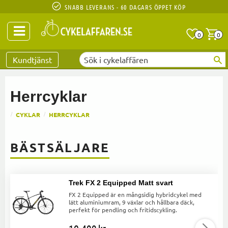
SNABB LEVERANS - 60 DAGARS ÖPPET KÖP
Anta
A
0
0
Favoriter
Kundtjänst
Herrcyklar
CYKLAR
HERRCYKLAR
BÄSTSÄLJARE
Trek FX 2 Equipped Matt svart
FX 2 Equipped är en mångsidig hybridcykel med
lätt aluminiumram, 9 växlar och hållbara däck,
perfekt för pendling och fritidscykling.