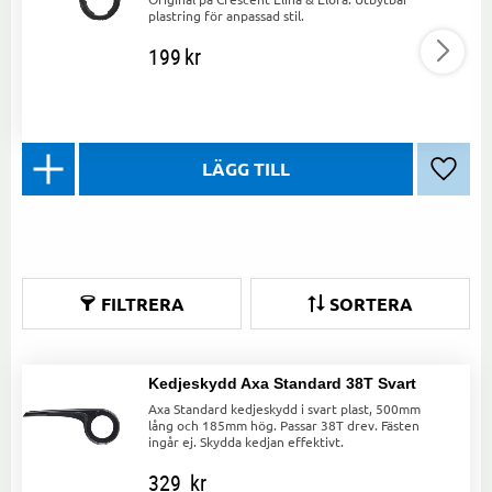
plastring för anpassad stil.
199
kr
Lägg ti
FILTRERA
SORTERA
Kedjeskydd Axa Standard 38T Svart
Axa Standard kedjeskydd i svart plast, 500mm
lång och 185mm hög. Passar 38T drev. Fästen
ingår ej. Skydda kedjan effektivt.
329
kr