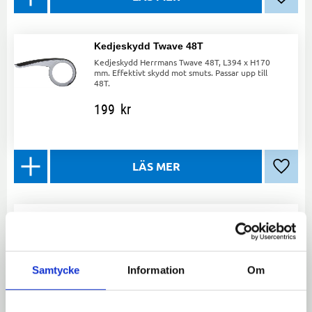
Lägg ti
Kedjeskydd Twave 48T
Kedjeskydd Herrmans Twave 48T, L394 x H170
mm. Effektivt skydd mot smuts. Passar upp till
48T.
199
kr
Lägg ti
Kedjeskydd Universal 38T
Kedjeskydd Universal 38T för drev med max 38
kuggar och diameter på 180mm. Skyddar
effektivt din kedja.
Samtycke
Information
Om
169
kr