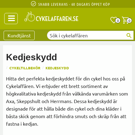
SNABB LEVERANS - 60 DAGARS ÖPPET KÖP
Anta
A
0
0
Favoriter
Kundtjänst
Kedjeskydd
CYKELTILLBEHÖR
KEDJESKYDD
Hitta det perfekta kedjeskyddet för din cykel hos oss på
Cykelaffären. Vi erbjuder ett brett sortiment av
högkvalitativa kedjeskydd från välkända varumärken som
Axa, Skeppshult och Herrmans. Dessa kedjeskydd är
designade för att hålla både din cykel och dina kläder i
bästa skick genom att förhindra smuts och skräp från att
fastna i kedjan.