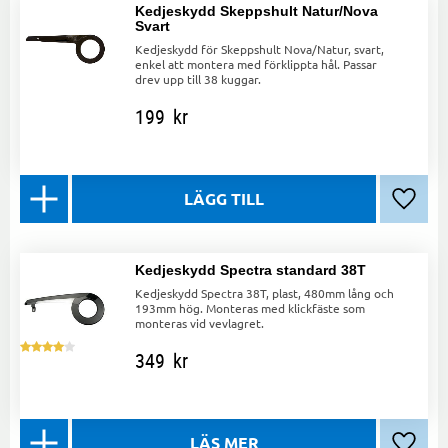
Kedjeskydd Skeppshult Natur/Nova
Svart
Kedjeskydd för Skeppshult Nova/Natur, svart,
enkel att montera med förklippta hål. Passar
drev upp till 38 kuggar.
199
kr
Lägg ti
Kedjeskydd Spectra standard 38T
Kedjeskydd Spectra 38T, plast, 480mm lång och
193mm hög. Monteras med klickfäste som
monteras vid vevlagret.
349
kr