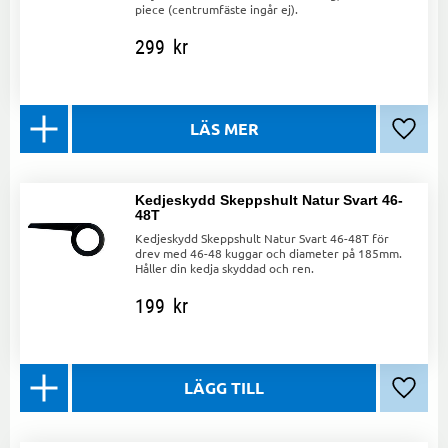
piece (centrumfäste ingår ej).
299
kr
Lägg ti
Kedjeskydd Skeppshult Natur Svart 46-
48T
Kedjeskydd Skeppshult Natur Svart 46-48T för
drev med 46-48 kuggar och diameter på 185mm.
Håller din kedja skyddad och ren.
199
kr
Lägg ti