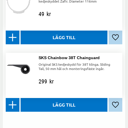
kedjeskyddet Zafir. Diameter 116mm
49
kr
Lägg ti
SKS Chainbow 38T Chainguard
Original SKS kedjeskydd för 38T klinga. Sliding
Tail, 50 mm hål och monteringsfäste ingår.
299
kr
Lägg ti