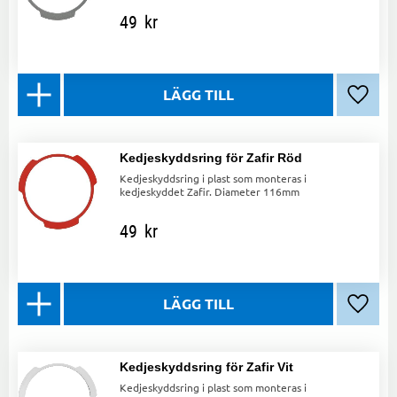
49
kr
Lägg ti
Kedjeskyddsring för Zafir Röd
Kedjeskyddsring i plast som monteras i
kedjeskyddet Zafir. Diameter 116mm
49
kr
Lägg ti
Kedjeskyddsring för Zafir Vit
Kedjeskyddsring i plast som monteras i