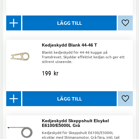
Lägg ti
Kedjeskydd Blank 44-46 T
Blankt kedjeskydd för 44-46 kuggar på
framdrevet. Skyddar effektivt kedjan och ger ett
stilrent utseende.
199
kr
Lägg ti
Kedjeskydd Skeppshult Elcykel
E6100/E5000L Grå
Kedjeskydd för Skeppshult E6100/E5000L
elcyklar med Shimanomotor. Grå färg, inkl. tail