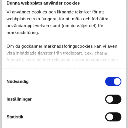
Denna webbplats använder cookies
Vi använder cookies och liknande tekniker för att
Lägg ti
webbplatsen ska fungera, för att mäta och förbättra
användarupplevelsen samt (om du väljer det) för
Kedjeskydd Zafir 38t svart
marknadsföring.
Kedjeskydd AXA Zafir 38T, vevlagermonterat.
Original på Crescent Elina & Elora. Utbytbar
plastring för anpassad stil.
Om du godkänner marknadsföringscookies kan vi även
visa inbäddade tjänster från tredjepart, t.ex. chat &
199
kr
formulär, samt ge mer relevanta rekommendationer och
erbjudanden. Du väljer själv vilka kategorier du vill
godkänna och kan när som helst ändra ditt val.
Samtyckesval
Nödvändig
Lägg ti
Inställningar
Kedjeskydd roterande 46/48T
Roterande kedjeskydd för 46-48T, monteras
med centrumskruv i vevparti för extra skydd och
hållbarhet.
Statistik
169
kr