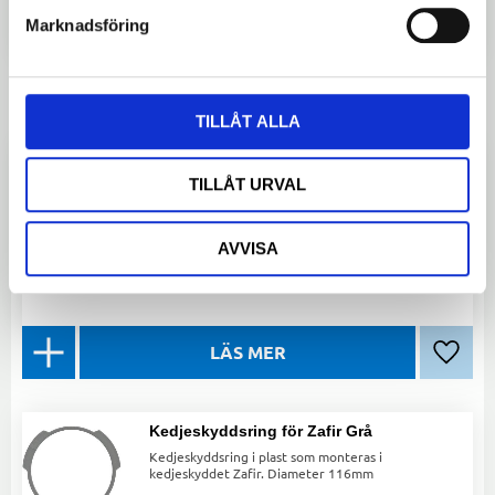
Marknadsföring
Lägg ti
TILLÅT ALLA
Kedjeskydd svart 38t heltäckande
TILLÅT URVAL
Svartlackat, heltäckande kedjeskydd för 38T
framdrev. Diameter: 190 mm, längd: 450 mm.
Håller kedjan ren och skyddar effektivt.
AVVISA
349
kr
Lägg ti
Kedjeskyddsring för Zafir Grå
Kedjeskyddsring i plast som monteras i
kedjeskyddet Zafir. Diameter 116mm