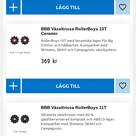
Lägg ti
BBB Växeltrissa RollerBoys 10T
Ceramic
RollerBoys 10T med keramiska lager för låg
friktion och hållbarhet. Kompatibel med
Shimano, SRAM och Campagnolo växelsystem.
369
kr
Lägg ti
BBB Växeltrissa RollerBoys 11T
Slitstarka växeltrissor med 40 %
glasfiberarmerad komposit och ABEC3-lager.
Kompatibel med Shimano, SRAM och
Campagnolo.