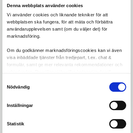
Denna webbplats använder cookies
Vi använder cookies och liknande tekniker för att
149
kr
webbplatsen ska fungera, för att mäta och förbättra
användarupplevelsen samt (om du väljer det) för
marknadsföring.
Lägg till i
Om du godkänner marknadsföringscookies kan vi även
visa inbäddade tjänster från tredjepart, t.ex. chat &
Kåpa Shimano Nexus 3 växlar Svart
formulär, samt ge mer relevanta rekommendationer och
inkl skruv
erbjudanden. Du väljer själv vilka kategorier du vill
Kåpa till Shimano Nexus 3 växlar, svart.
Inkluderar 2 skruvar. Reservdel för vridreglage.
godkänna och kan när som helst ändra ditt val.
Samtyckesval
Nödvändig
129
kr
Inställningar
Lägg ti
Statistik