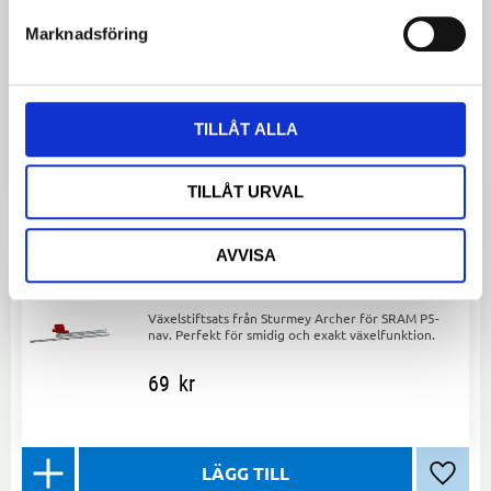
SRAM Pulley Kit For Apex1/NX 11-
speed
Marknadsföring
Byt ut dina rulltrissor med SRAM Pulley Kit för
Apex1/NX 11-speed – för smidig och exakt
växling!
149
kr
TILLÅT ALLA
TILLÅT URVAL
Lägg ti
AVVISA
Växelstiftsats till SRAM P5
Växelstiftsats från Sturmey Archer för SRAM P5-
nav. Perfekt för smidig och exakt växelfunktion.
69
kr
Lägg ti