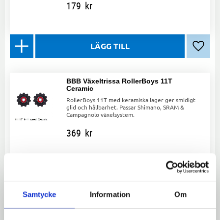
179
kr
Lägg ti
BBB Växeltrissa RollerBoys 11T
Ceramic
RollerBoys 11T med keramiska lager ger smidigt
glid och hållbarhet. Passar Shimano, SRAM &
Campagnolo växelsystem.
369
kr
Lägg ti
Samtycke
Information
Om
Innerplatta (SGS-typ) RD-M8100
Innerplatta för Shimano bakväxel RD-M8100