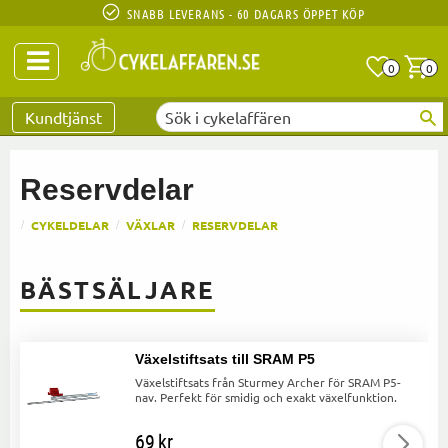
SNABB LEVERANS - 60 DAGARS ÖPPET KÖP
Anta
A
0
0
Favoriter
Kundtjänst
Reservdelar
CYKELDELAR
VÄXLAR
RESERVDELAR
BÄSTSÄLJARE
Växelstiftsats till SRAM P5
Växelstiftsats från Sturmey Archer för SRAM P5-
nav. Perfekt för smidig och exakt växelfunktion.
69
kr