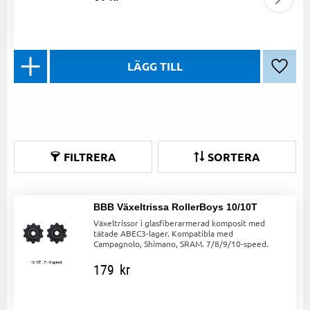
Lägg ti
FILTRERA
SORTERA
BBB Växeltrissa RollerBoys 10/10T
Växeltrissor i glasfiberarmerad komposit med
tätade ABEC3-lager. Kompatibla med
Campagnolo, Shimano, SRAM. 7/8/9/10-speed.
179
kr