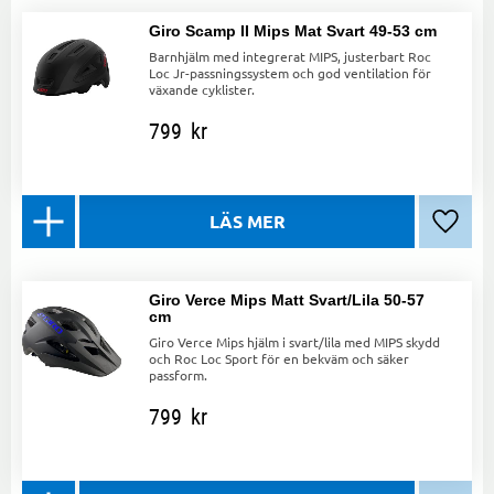
Giro Scamp II Mips Mat Svart 49-53 cm
Barnhjälm med integrerat MIPS, justerbart Roc
Loc Jr-passningssystem och god ventilation för
växande cyklister.
799
kr
Lägg ti
Giro Verce Mips Matt Svart/Lila 50-57
cm
Giro Verce Mips hjälm i svart/lila med MIPS skydd
och Roc Loc Sport för en bekväm och säker
passform.
799
kr