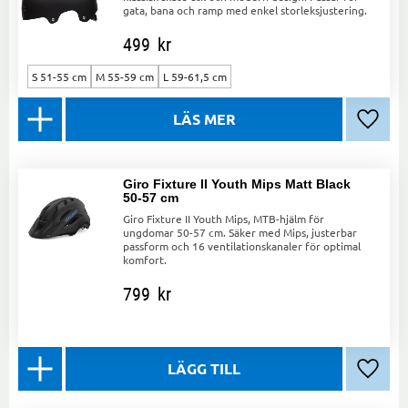
gata, bana och ramp med enkel storleksjustering.
499
kr
S 51-55 cm
M 55-59 cm
L 59-61,5 cm
Lägg ti
Giro Fixture II Youth Mips Matt Black
50-57 cm
Giro Fixture II Youth Mips, MTB-hjälm för
ungdomar 50-57 cm. Säker med Mips, justerbar
passform och 16 ventilationskanaler för optimal
komfort.
799
kr
Lägg ti