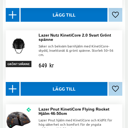
Lägg ti
Lazer Nutz KinetiCore 2.0 Svart Grönt
spänne
Säker och bekväm barnhjälm med KinetiCore-
skydd, insektsnät & grönt spänne. Storlek 50–56
cm.
649
kr
GRÖNT SPÄNNE
Lägg ti
Lazer Pnut KinetiCore Flying Rocket
Hjälm 46-50cm
Lazer Pnut hjälm med KinetiCore och KidFit för
hög säkerhet och komfort för de yngsta