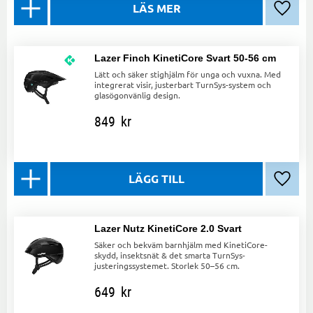
Lägg ti
Lazer Finch KinetiCore Svart 50-56 cm
Lätt och säker stighjälm för unga och vuxna. Med
integrerat visir, justerbart TurnSys-system och
glasögonvänlig design.
849
kr
Lägg ti
Lazer Nutz KinetiCore 2.0 Svart
Säker och bekväm barnhjälm med KinetiCore-
skydd, insektsnät & det smarta TurnSys-
justeringssystemet. Storlek 50–56 cm.
649
kr