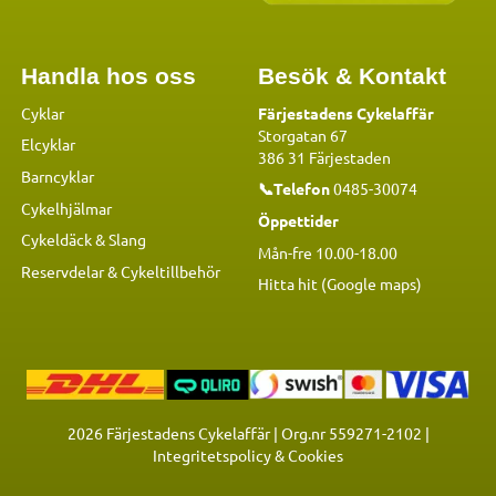
Handla hos oss
Besök & Kontakt
Cyklar
Färjestadens Cykelaffär
Storgatan 67
Elcyklar
386 31 Färjestaden
Barncyklar
📞Telefon
0485-30074
Cykelhjälmar
Öppettider
Cykeldäck & Slang
Mån-fre 10.00-18.00
Reservdelar
&
Cykeltillbehör
Hitta hit (Google maps)
2026
Färjestadens Cykelaffär | Org.nr 559271-2102 |
Integritetspolicy & Cookies