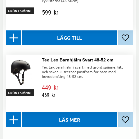
cyklisterna (46-50cm).
599
kr
GRÖNT SPÄNNE
Lägg ti
Tec Lex Barnhjälm Svart 48-52 cm
Tec Lex barnhjälm i svart med grönt spänne, lätt
och säker. Justerbar passform för barn med
huvudomfång 48-52 cm.
449
kr
GRÖNT SPÄNNE
469
kr
Lägg ti