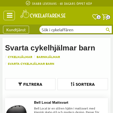
SNABB LEVERANS - 60 DAGARS ÖPPET KÖP
Anta
A
0
0
Favoriter
Kundtjänst
Svarta cykelhjälmar barn
CYKELHJÄLMAR
BARNHJÄLMAR
SVARTA CYKELHJÄLMAR BARN
FILTRERA
SORTERA
Bell Local Mattsvart
Bell Local är en stilren hjälm i mattsvart med
klassisk skate-stil och modern design. Passar för