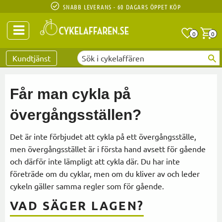
SNABB LEVERANS - 60 DAGARS ÖPPET KÖP
Anta
A
0
0
Favoriter
Kundtjänst
Får man cykla på
övergångsställen?
Det är inte förbjudet att cykla på ett övergångsställe,
men övergångsstället är i första hand avsett för gående
och därför inte lämpligt att cykla där. Du har inte
företräde om du cyklar, men om du kliver av och leder
cykeln gäller samma regler som för gående.
VAD SÄGER LAGEN?