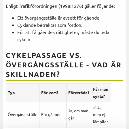
Enligt Trafikförordningen (1998:1276) gäller följande:
Ett övergångsställe är avsett för gående.
Cyklande betraktas som fordon.
För att få gåendes rättigheter, måste du leda
cykeln.
CYKELPASSAGE VS.
ÖVERGÅNGSSTÄLLE - VAD ÄR
SKILLNADEN?
Får man
Typ
För vem?
Företräde?
cykla?
✅ Ja,
Ja, om man
Övergångsställe
För gående
men ej
går
lämpligt.