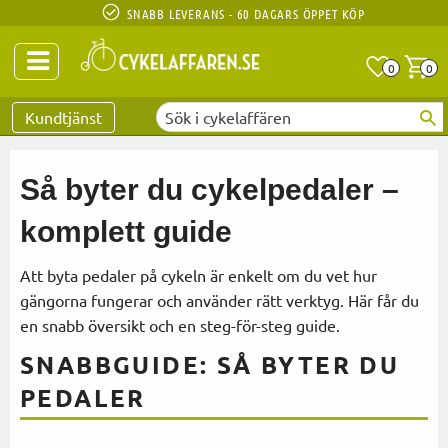
SNABB LEVERANS - 60 DAGARS ÖPPET KÖP
Anta
A
0
0
Favoriter
Kundtjänst
Så byter du cykelpedaler –
komplett guide
Att byta pedaler på cykeln är enkelt om du vet hur
gängorna fungerar och använder rätt verktyg. Här får du
en snabb översikt och en steg-för-steg guide.
SNABBGUIDE: SÅ BYTER DU
PEDALER