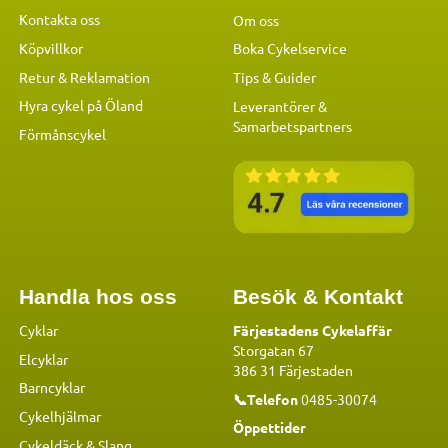
Kontakta oss
Om oss
Köpvillkor
Boka Cykelservice
Retur & Reklamation
Tips & Guider
Hyra cykel på Öland
Leverantörer &
Samarbetspartners
Förmånscykel
Handla hos oss
Besök & Kontakt
Cyklar
Färjestadens Cykelaffär
Storgatan 67
Elcyklar
386 31 Färjestaden
Barncyklar
📞Telefon
0485-30074
Cykelhjälmar
Öppettider
Cykeldäck & Slang