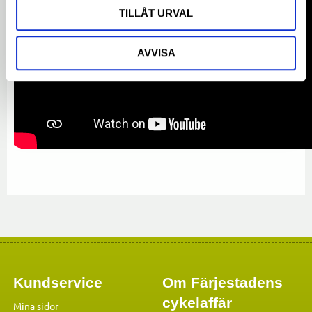
TILLÅT URVAL
AVVISA
Kundservice
Om Färjestadens
cykelaffär
Mina sidor