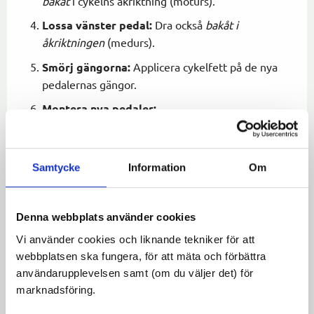
bakåt
i cykelns åkriktning (moturs).
Lossa vänster pedal:
Dra också
bakåt i
åkriktningen
(medurs).
Smörj gängorna:
Applicera cykelfett på de nya
pedalernas gängor.
Montera nya pedaler:
Skruva först i för hand.
Högerpedal = medurs.
Samtycke
Information
Om
Vänsterpedal = moturs.
Dra åt:
När pedalerna går trögt för hand, dra åt
Denna webbplats använder cookies
med verktyget tills de sitter ordentligt.
Vi använder cookies och liknande tekniker för att
webbplatsen ska fungera, för att mäta och förbättra
VIKTIGA TIPS
användarupplevelsen samt (om du väljer det) för
marknadsföring.
Rätt gängstorlek:
Vanligast är
9/16″
. Äldre cyklar