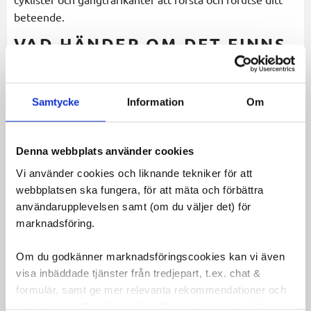
beteende.
VAD HÄNDER OM DET FINNS
EN CYKELBANA?
Samtycke
Information
Om
Om det finns en anvisad cykelbana, ska du som cyklist
använda den - detta regleras i Trafikförordningen 3 kap. 6
a §. Även där gäller högertrafikprincipen:
Denna webbplats använder cookies
Du ska cykla på höger sida
Vi använder cookies och liknande tekniker för att
Du håller till höger vid möte med andra cyklister
webbplatsen ska fungera, för att mäta och förbättra
Du visar hänsyn vid omkörning
användarupplevelsen samt (om du väljer det) för
marknadsföring.
Eftersom många cykelbanor är dubbelriktade, krävs extra
uppmärksamhet och placering för att undvika kollisioner.
Om du godkänner marknadsföringscookies kan vi även
Om ingen cykelbana finns, ska du cykla längs vägkanten
visa inbäddade tjänster från tredjepart, t.ex. chat &
på höger sida, så nära körbanans ytterkant som det är
formulär, samt ge mer relevanta rekommendationer och
praktiskt möjligt. Att cykla mot färdriktningen är inte
erbjudanden. Du väljer själv vilka kategorier du vill