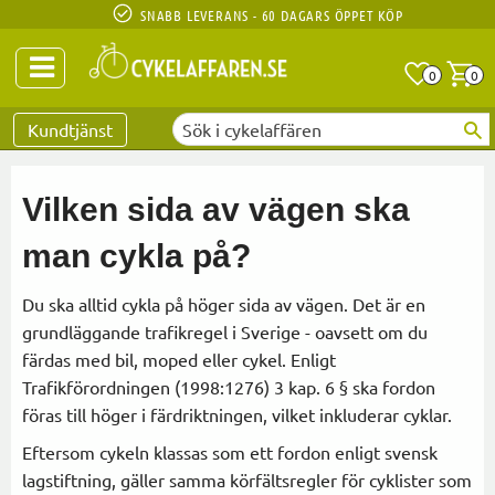
SNABB LEVERANS - 60 DAGARS ÖPPET KÖP
Anta
A
0
0
Favoriter
Kundtjänst
Vilken sida av vägen ska
man cykla på?
Du ska alltid cykla på höger sida av vägen. Det är en
grundläggande trafikregel i Sverige - oavsett om du
färdas med bil, moped eller cykel. Enligt
Trafikförordningen (1998:1276) 3 kap. 6 § ska fordon
föras till höger i färdriktningen, vilket inkluderar cyklar.
Eftersom cykeln klassas som ett fordon enligt svensk
lagstiftning, gäller samma körfältsregler för cyklister som