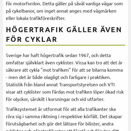
för motorfordon. Detta gäller på såväl vanliga vägar som
på cykelbanor, om inget annat anges med vägmärken
eller lokala trafikföreskrifter.
HÖGERTRAFIK GÄLLER ÄVEN
FÖR CYKLAR
Sverige har haft högertrafik sedan 1967, och detta
omfattar självklart även cyklister. Vissa kan tro att det är
säkrare att cykla "mot trafiken" för att se bilarna komma
- men det är både olagligt och farligare i praktiken.
Statistik från bland annat Transportstyrelsen och VTI
visar att cyklister som färdas mot trafiken löper ökad risk
för olyckor, särskilt i korsningar och vid utfarter.
Trafiksystemet är utformat för att alla trafikanter ska
röra sig i samma riktning i respektive körfält. Det skapar
förutsägbarhet och gör det lättare för bilister, andra
cyklister och gångtrafikanter att förstå och förutse ditt