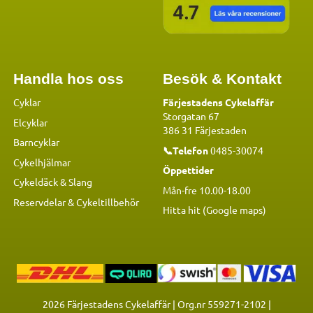
Handla hos oss
Besök & Kontakt
Cyklar
Färjestadens Cykelaffär
Storgatan 67
Elcyklar
386 31 Färjestaden
Barncyklar
📞Telefon
0485-30074
Cykelhjälmar
Öppettider
Cykeldäck & Slang
Mån-fre 10.00-18.00
Reservdelar
&
Cykeltillbehör
Hitta hit (Google maps)
2026
Färjestadens Cykelaffär | Org.nr 559271-2102 |