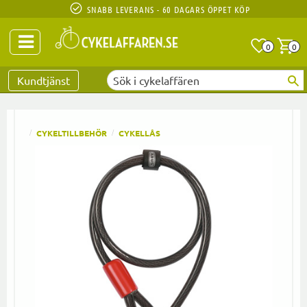
SNABB LEVERANS - 60 DAGARS ÖPPET KÖP
Anta
A
0
0
Favoriter
Kundtjänst
CYKELTILLBEHÖR
CYKELLÅS