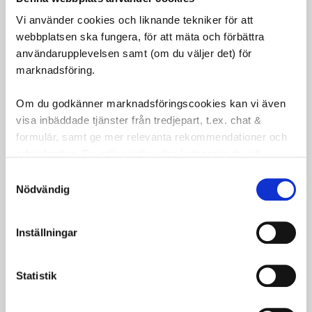
Shield 4650, Amparo Pro 4750
Vi använder cookies och liknande tekniker för att
Material:
Högkvalitativ stålvajer
webbplatsen ska fungera, för att mäta och förbättra
Användning:
Säkerhet för cyklar, väskor och
användarupplevelsen samt (om du väljer det) för
utrustning
marknadsföring.
Detta ABUS kabellås är ett utmärkt komplement
Om du godkänner marknadsföringscookies kan vi även
för att stärka säkerheten och skydda dina
visa inbäddade tjänster från tredjepart, t.ex. chat &
värdesaker på ett praktiskt och effektivt sätt.
formulär, samt ge mer relevanta rekommendationer och
erbjudanden. Du väljer själv vilka kategorier du vill
Omdömen
godkänna och kan när som helst ändra ditt val.
Samtyckesval
Nödvändig
Du
LOGGA IN FÖR ATT GE
Inställningar
OMDÖME
Statistik