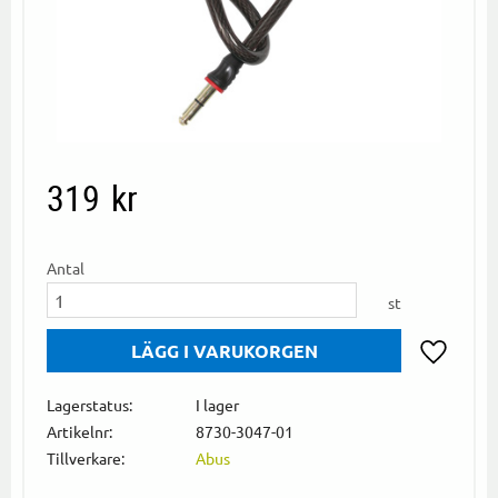
319
kr
Antal
st
Lägg till i
Lagerstatus
I lager
Artikelnr
8730-3047-01
Tillverkare
Abus