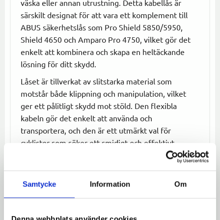
väska eller annan utrustning. Detta kabellås är
särskilt designat för att vara ett komplement till
ABUS säkerhetslås som Pro Shield 5850/5950,
Shield 4650 och Amparo Pro 4750, vilket gör det
enkelt att kombinera och skapa en heltäckande
lösning för ditt skydd.
Låset är tillverkat av slitstarka material som
motstår både klippning och manipulation, vilket
ger ett pålitligt skydd mot stöld. Den flexibla
kabeln gör det enkelt att använda och
transportera, och den är ett utmärkt val för
cyklister som söker ett smidigt och effektivt
säkerhetssystem.
Specifikationer:
Samtycke
Information
Om
Diameter:
12 mm
Längd:
100 cm
Kompatibilitet:
Pro Shield 5850/5950,
Denna webbplats använder cookies