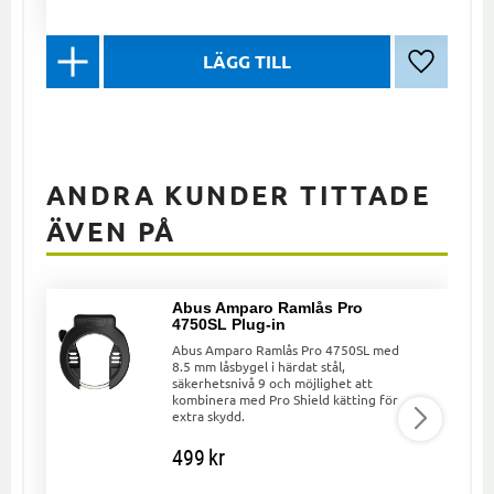
Lägg till 
ANDRA KUNDER TITTADE
ÄVEN PÅ
Abus Amparo Ramlås Pro
4750SL Plug-in
Abus Amparo Ramlås Pro 4750SL med
8.5 mm låsbygel i härdat stål,
säkerhetsnivå 9 och möjlighet att
kombinera med Pro Shield kätting för
extra skydd.
499
kr