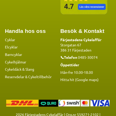
Handla hos oss
Besök & Kontakt
Cyklar
Färjestadens Cykelaffär
Storgatan 67
Elcyklar
386 31 Färjestaden
Barncyklar
📞Telefon
0485-30074
Cykelhjälmar
Öppettider
Cykeldäck & Slang
Mån-fre 10.00-18.00
Reservdelar
&
Cykeltillbehör
Hitta hit (Google maps)
2026
Färjestadens Cykelaffär | Org.nr 559271-2102 |