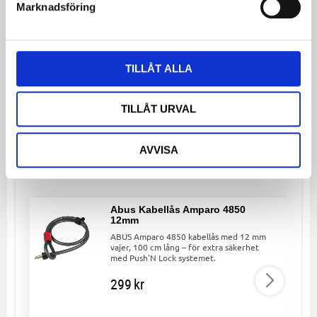
Marknadsföring
Bli den första att lämna ett omdöme.
TILLÅT ALLA
Dela med dig
TILLÅT URVAL
Facebook
Twitter
LinkedIn
AVVISA
LIKNANDE PRODUKTER
Abus Kabellås Amparo 4850
12mm
ABUS Amparo 4850 kabellås med 12 mm
vajer, 100 cm lång – för extra säkerhet
med Push'N Lock systemet.
299
kr