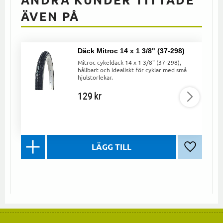
ÄVEN PÅ
Däck Mitroc 14 x 1 3/8" (37-298)
Mitroc cykeldäck 14 x 1 3/8" (37-298),
hållbart och idealiskt för cyklar med små
hjulstorlekar.
129
kr
Lägg till 