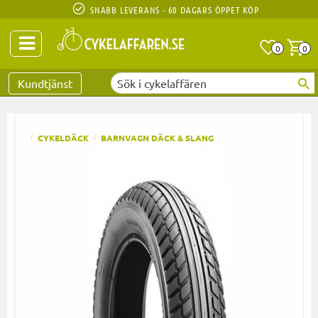
SNABB LEVERANS - 60 DAGARS ÖPPET KÖP
Anta
A
0
0
Favoriter
Kundtjänst
CYKELDÄCK
BARNVAGN DÄCK & SLANG