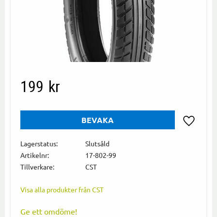
199
kr
BEVAKA
Lägg till i
Lagerstatus
Slutsåld
Artikelnr
17-802-99
Tillverkare
CST
Visa alla produkter från CST
Ge ett omdöme!