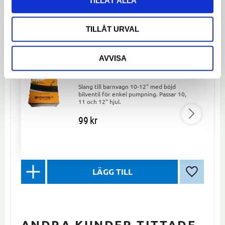
TILLÅT ALLA
LIKNANDE PRODUKTER
TILLÅT URVAL
AVVISA
Slang till barnvagn 10-12"
Continental
Slang till barnvagn 10-12" med böjd
bilventil för enkel pumpning. Passar 10,
11 och 12" hjul.
99
kr
Lägg till 
ANDRA KUNDER TITTADE