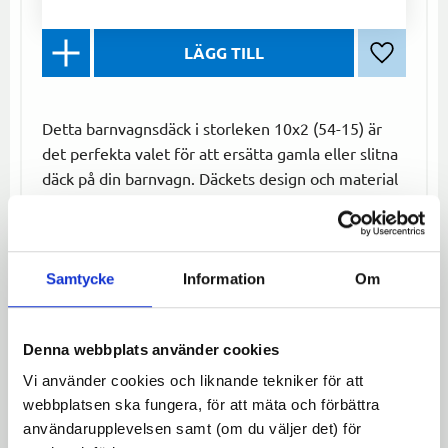
Lägg till 
Detta barnvagnsdäck i storleken 10x2 (54-15) är
det perfekta valet för att ersätta gamla eller slitna
däck på din barnvagn. Däckets design och material
ger en bekväm och säker åktur för både barnet och
föräldern. Med denna passform säkerställs lång
livslängd och slitstyrka, vilket gör det till ett
praktiskt val för daglig användning.
Samtycke
Information
Om
Specifikationer:
Denna webbplats använder cookies
Storlek: 10"x2 (54-15)
Hållbar och slitstark konstruktion
Vi använder cookies och liknande tekniker för att
webbplatsen ska fungera, för att mäta och förbättra
Detta däck är ett utmärkt val för föräldrar som
användarupplevelsen samt (om du väljer det) för
söker kvalitet, säkerhet och hållbarhet till sin