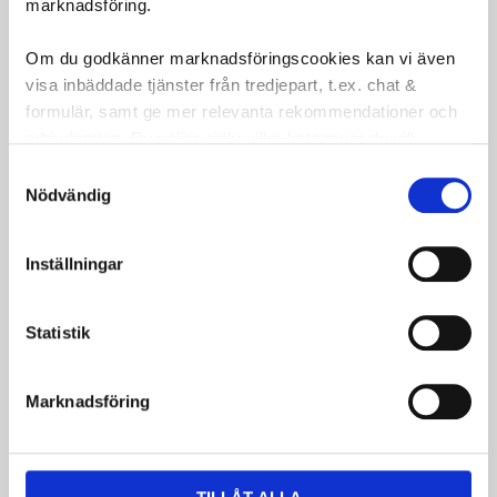
marknadsföring.
barnvagn.
Om du godkänner marknadsföringscookies kan vi även
Omdömen
visa inbäddade tjänster från tredjepart, t.ex. chat &
formulär, samt ge mer relevanta rekommendationer och
Du
erbjudanden. Du väljer själv vilka kategorier du vill
godkänna och kan när som helst ändra ditt val.
Samtyckesval
LOGGA IN FÖR ATT GE
Nödvändig
OMDÖME
Inställningar
Statistik
Bli den första att lämna ett omdöme.
Marknadsföring
Dela med dig
Facebook
Twitter
LinkedIn